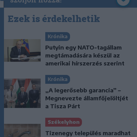
Ezek is érdekelhetik
Krónika
Putyin egy NATO-tagállam
megtámadására készül az
amerikai hírszerzés szerint
Krónika
„A legerősebb garancia” –
Megnevezte államfőjelöltjét
a Tisza Párt
Székelyhon
Tizenegy település maradhat