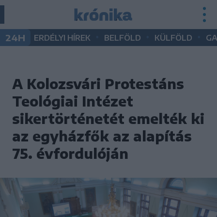
•
•
•
24H
ERDÉLYI HÍREK
BELFÖLD
KÜLFÖLD
G
A Kolozsvári Protestáns
Teológiai Intézet
sikertörténetét emelték ki
az egyházfők az alapítás
75. évfordulóján