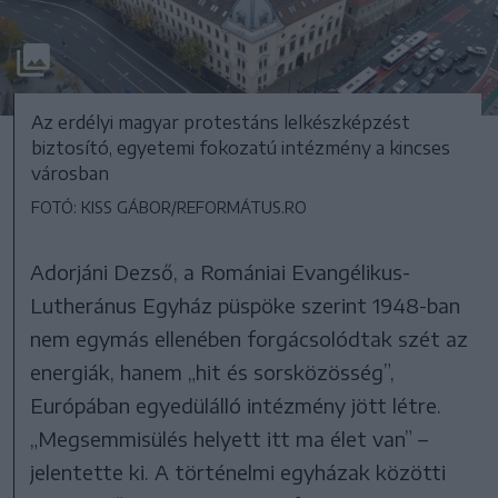
Az erdélyi magyar protestáns lelkészképzést
biztosító, egyetemi fokozatú intézmény a kincses
városban
FOTÓ: KISS GÁBOR/REFORMÁTUS.RO
Adorjáni Dezső, a Romániai Evangélikus-
Lutheránus Egyház püspöke szerint 1948-ban
nem egymás ellenében forgácsolódtak szét az
energiák, hanem „hit és sorsközösség”,
Európában egyedülálló intézmény jött létre.
„Megsemmisülés helyett itt ma élet van” –
jelentette ki. A történelmi egyházak közötti