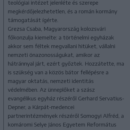
teológiai intézet jelenléte és szerepe
megkérdőjelezhetetlen, és a román kormány
támogatását ígérte.
Grezsa Csaba, Magyarország kolozsvári
főkonzulja kiemelte: a történelmi egyházak
akkor sem féltek megvallani hitüket, vállalni
nemzeti önazonosságukat, amikor az
hátránnyal járt, ezért győztek. Hozzátette, ma
is szükség van a közös bátor fellépésre a
magyar oktatás, nemzeti identitás
védelmében. Az ünneplőket a szász
evangélikus egyház részéről Gerhard Servatius-
Depner, a Kárpát-medencei
partnerintézmények részéről Somogyi Alfréd, a
komáromi Selye János Egyetem Református