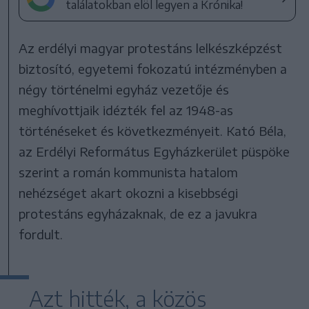
találatokban elöl legyen a Krónika!
Az erdélyi magyar protestáns lelkészképzést
biztosító, egyetemi fokozatú intézményben a
négy történelmi egyház vezetője és
meghívottjaik idézték fel az 1948-as
történéseket és következményeit. Kató Béla,
az Erdélyi Református Egyházkerület püspöke
szerint a román kommunista hatalom
nehézséget akart okozni a kisebbségi
protestáns egyházaknak, de ez a javukra
fordult.
Azt hitték, a közös