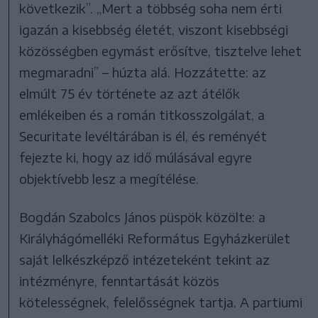
következik”. „Mert a többség soha nem érti
igazán a kisebbség életét, viszont kisebbségi
közösségben egymást erősítve, tisztelve lehet
megmaradni” – húzta alá. Hozzátette: az
elmúlt 75 év története az azt átélők
emlékeiben és a román titkosszolgálat, a
Securitate levéltárában is él, és reményét
fejezte ki, hogy az idő múlásával egyre
objektívebb lesz a megítélése.
Bogdán Szabolcs János püspök közölte: a
Királyhágómelléki Református Egyházkerület
saját lelkészképző intézeteként tekint az
intézményre, fenntartását közös
kötelességnek, felelősségnek tartja. A partiumi