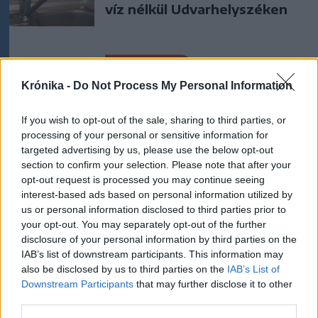
víz nélkül Udvarhelyszéken
Székelyhon
Krónika -
Do Not Process My Personal Information
Húsdarálógépbe szorult egy
kétéves gyerek keze, a
If you wish to opt-out of the sale, sharing to third parties, or
tűzoltókra is szükség volt a
processing of your personal or sensitive information for
műtőben
targeted advertising by us, please use the below opt-out
section to confirm your selection. Please note that after your
Székely Sport
opt-out request is processed you may continue seeing
interest-based ads based on personal information utilized by
A gól már összejött, az
us or personal information disclosed to third parties prior to
áttörés még nem az FK-nak
your opt-out. You may separately opt-out of the further
(videóval)
disclosure of your personal information by third parties on the
IAB’s list of downstream participants. This information may
also be disclosed by us to third parties on the
IAB’s List of
Nőileg
Downstream Participants
that may further disclose it to other
third parties.
B. Máthé Zsuzsa: Az élet