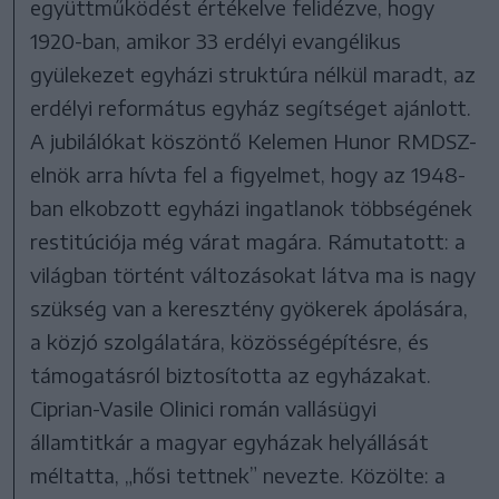
együttműködést értékelve felidézve, hogy
1920-ban, amikor 33 erdélyi evangélikus
gyülekezet egyházi struktúra nélkül maradt, az
erdélyi református egyház segítséget ajánlott.
A jubilálókat köszöntő Kelemen Hunor RMDSZ-
elnök arra hívta fel a figyelmet, hogy az 1948-
ban elkobzott egyházi ingatlanok többségének
restitúciója még várat magára. Rámutatott: a
világban történt változásokat látva ma is nagy
szükség van a keresztény gyökerek ápolására,
a közjó szolgálatára, közösségépítésre, és
támogatásról biztosította az egyházakat.
Ciprian-Vasile Olinici román vallásügyi
államtitkár a magyar egyházak helyállását
méltatta, „hősi tettnek” nevezte. Közölte: a