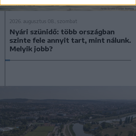
2026. augusztus 08., szombat
Nyári szünidő: több országban
szinte fele annyit tart, mint nálunk.
Melyik jobb?