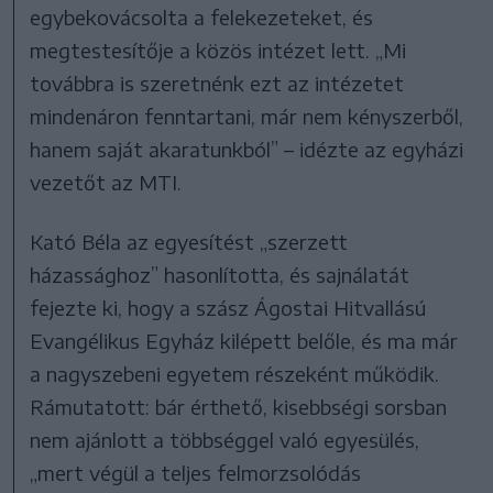
egybekovácsolta a felekezeteket, és
megtestesítője a közös intézet lett. „Mi
továbbra is szeretnénk ezt az intézetet
mindenáron fenntartani, már nem kényszerből,
hanem saját akaratunkból” – idézte az egyházi
vezetőt az MTI.
Kató Béla az egyesítést „szerzett
házassághoz” hasonlította, és sajnálatát
fejezte ki, hogy a szász Ágostai Hitvallású
Evangélikus Egyház kilépett belőle, és ma már
a nagyszebeni egyetem részeként működik.
Rámutatott: bár érthető, kisebbségi sorsban
nem ajánlott a többséggel való egyesülés,
„mert végül a teljes felmorzsolódás