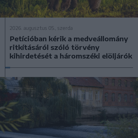
2026. augusztus 05., szerda
Petícióban kérik a medveállomány
ritkításáról szóló törvény
kihirdetését a háromszéki elöljárók