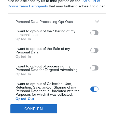
also be disclosed by us to third parties on the
IAB’s List of
Downstream Participants
that may further disclose it to other
third parties.
Personal Data Processing Opt Outs
I want to opt-out of the Sharing of my
personal data.
Opted In
I want to opt-out of the Sale of my
Hasznos
Personal Data.
Opted In
Impresszum
I want to opt-out of processing my
Szerzői jogok
Personal Data for Targeted Advertising.
Opted In
Adatvédelmi tájékoztató
I want to opt-out of Collection, Use,
Cookie-kezelési tájékoztató
Retention, Sale, and/or Sharing of my
Personal Data that Is Unrelated with the
Hozzászólási szabályzat
Purposes for which it was collected.
Nyomtatott lapjaink archívuma
Opted Out
Médiaajánlat
CONFIRM