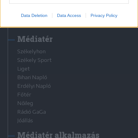
Látogatottsági adatok
Data Deletion
Data Access
Privacy Policy
Sütibeállítások
Médiatér
Székelyhon
Székely Sport
Liget
Bihari Napló
Erdélyi Napló
Főtér
Nőileg
Rádió GaGa
Jóállás
Médiatér alkalmazás