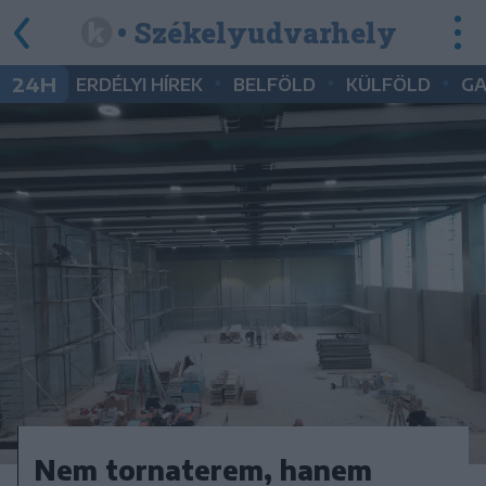
• Székelyudvarhely
•
•
•
24H
ERDÉLYI HÍREK
BELFÖLD
KÜLFÖLD
G
Nem tornaterem, hanem