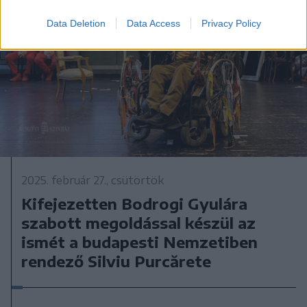
Data Deletion
Data Access
Privacy Policy
2025. február 27., csütörtök
Kifejezetten Bodrogi Gyulára
szabott megoldással készül az
ismét a budapesti Nemzetiben
rendező Silviu Purcărete