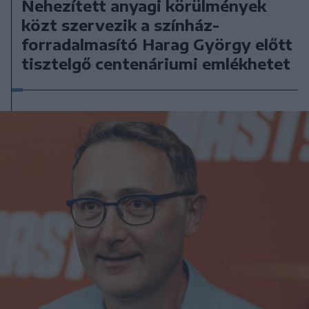
Nehezített anyagi körülmények
közt szervezik a színház-
forradalmasító Harag György előtt
tisztelgő centenáriumi emlékhetet