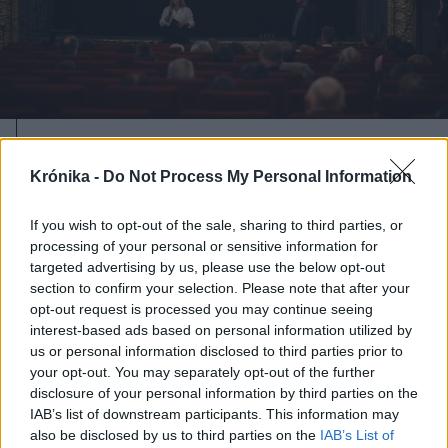
2025. május 01., csütörtök
Krónika -
Do Not Process My Personal Information
Janovics Jenőre emlékeztek a
magyar film napján Kolozsváron
If you wish to opt-out of the sale, sharing to third parties, or
processing of your personal or sensitive information for
targeted advertising by us, please use the below opt-out
section to confirm your selection. Please note that after your
opt-out request is processed you may continue seeing
interest-based ads based on personal information utilized by
us or personal information disclosed to third parties prior to
your opt-out. You may separately opt-out of the further
disclosure of your personal information by third parties on the
IAB’s list of downstream participants. This information may
also be disclosed by us to third parties on the
IAB’s List of