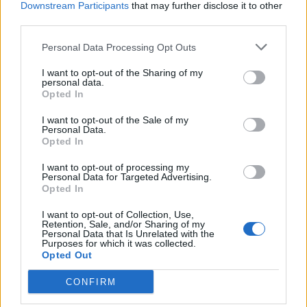
Downstream Participants
that may further disclose it to other
third parties.
Personal Data Processing Opt Outs
I want to opt-out of the Sharing of my
personal data.
Opted In
I want to opt-out of the Sale of my
Personal Data.
2025. március 27., csütörtök
Opted In
Sebestyén Aba világnapi üzenete: a
I want to opt-out of processing my
digitális pörgésben felértékelődik a
Personal Data for Targeted Advertising.
Opted In
színház élő mivolta
I want to opt-out of Collection, Use,
Retention, Sale, and/or Sharing of my
Personal Data that Is Unrelated with the
Purposes for which it was collected.
Opted Out
CONFIRM