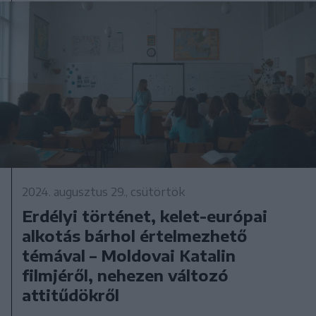
2024. augusztus 29., csütörtök
Erdélyi történet, kelet-európai
alkotás bárhol értelmezhető
témával – Moldovai Katalin
filmjéről, nehezen változó
attitűdökről