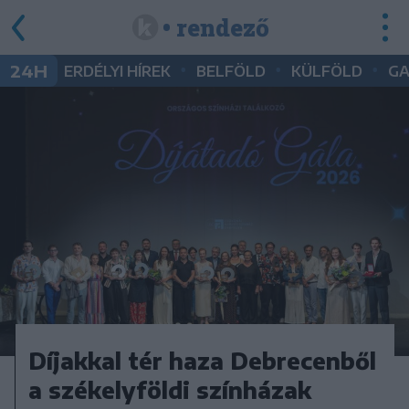
• rendező
•
•
•
24H
ERDÉLYI HÍREK
BELFÖLD
KÜLFÖLD
G
Díjakkal tér haza Debrecenből
a székelyföldi színházak