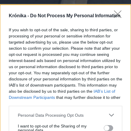
Krónika -
Do Not Process My Personal Information
If you wish to opt-out of the sale, sharing to third parties, or
processing of your personal or sensitive information for
targeted advertising by us, please use the below opt-out
section to confirm your selection. Please note that after your
opt-out request is processed you may continue seeing
interest-based ads based on personal information utilized by
us or personal information disclosed to third parties prior to
your opt-out. You may separately opt-out of the further
disclosure of your personal information by third parties on the
IAB’s list of downstream participants. This information may
also be disclosed by us to third parties on the
IAB’s List of
2025. február 28., péntek
Downstream Participants
that may further disclose it to other
Erdély és Moldva között is
third parties.
százhatvannal száguldhat a vonat
Personal Data Processing Opt Outs
majd valamikor
I want to opt-out of the Sharing of my
personal data.