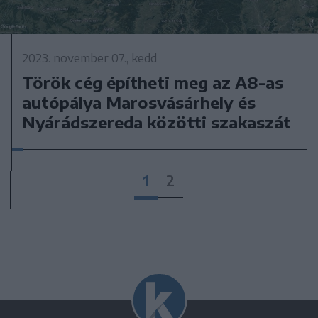
2023. november 07., kedd
Török cég építheti meg az A8-as
autópálya Marosvásárhely és
Nyárádszereda közötti szakaszát
1
2