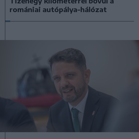
Tizenegy kilométerrel bővül a
romániai autópálya-hálózat