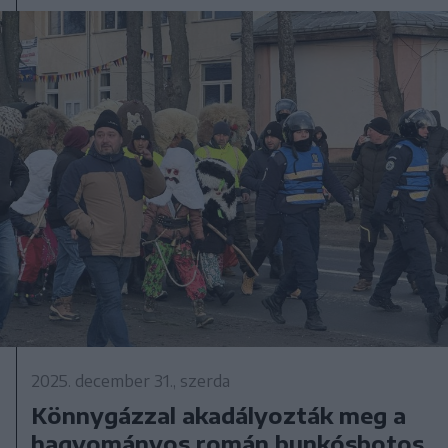
2025. december 31., szerda
Könnygázzal akadályozták meg a
hagyományos román bunkósbotos