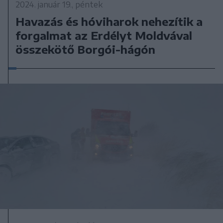
2024. január 19., péntek
Havazás és hóviharok nehezítik a
forgalmat az Erdélyt Moldvával
összekötő Borgói-hágón