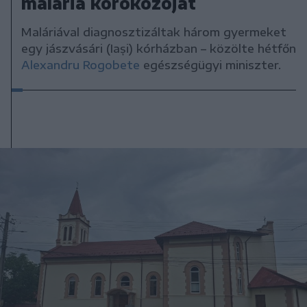
malária kórokozóját
Maláriával diagnosztizáltak három gyermeket
egy jászvásári (Iași) kórházban – közölte hétfőn
Alexandru Rogobete
egészségügyi miniszter.