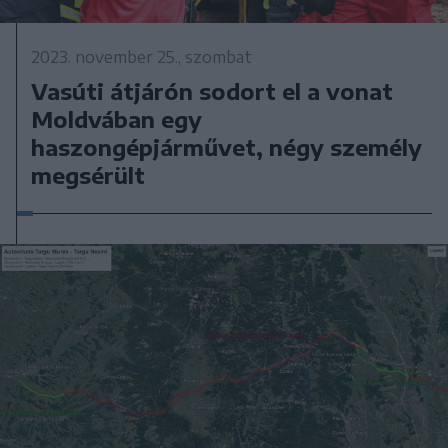
2023. november 25., szombat
Vasúti átjárón sodort el a vonat
Moldvában egy
haszongépjárművet, négy személy
megsérült