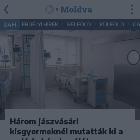
• Moldva
•
•
•
24H
ERDÉLYI HÍREK
BELFÖLD
KÜLFÖLD
G
Három jászvásári
kisgyermeknél mutatták ki a