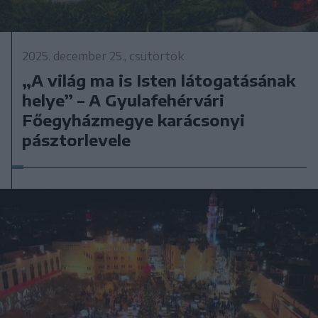
2025. december 25., csütörtök
„A világ ma is Isten látogatásának
helye” – A Gyulafehérvári
Főegyházmegye karácsonyi
pásztorlevele