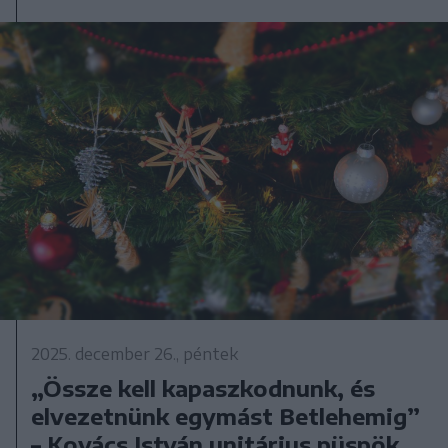
2025. december 26., péntek
„Össze kell kapaszkodnunk, és
elvezetnünk egymást Betlehemig”
– Kovács István unitárius püspök