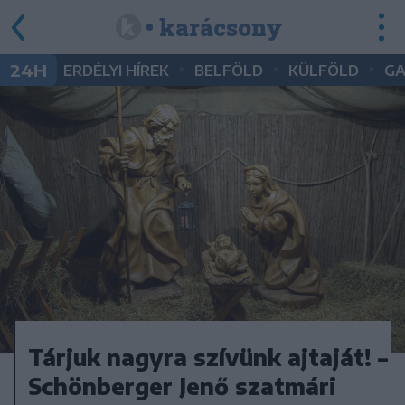
• karácsony
•
•
•
24H
ERDÉLYI HÍREK
BELFÖLD
KÜLFÖLD
G
Tárjuk nagyra szívünk ajtaját! –
Schönberger Jenő szatmári