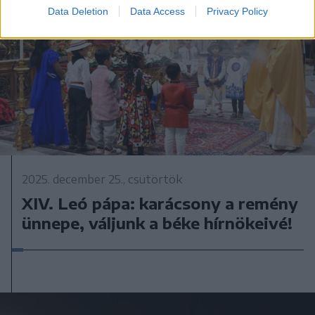
Data Deletion
Data Access
Privacy Policy
2025. december 25., csütörtök
XIV. Leó pápa: karácsony a remény
ünnepe, váljunk a béke hírnökeivé!