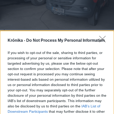
2025. december 25., csütörtök
Krónika -
Do Not Process My Personal Information
Akik dolgoznak a karácsonyi
hosszú hétvégén: több mint
If you wish to opt-out of the sale, sharing to third parties, or
processing of your personal or sensitive information for
20 000 belügyi alkalmazott teljesít
targeted advertising by us, please use the below opt-out
szolgálatot
section to confirm your selection. Please note that after your
opt-out request is processed you may continue seeing
interest-based ads based on personal information utilized by
us or personal information disclosed to third parties prior to
your opt-out. You may separately opt-out of the further
disclosure of your personal information by third parties on the
IAB’s list of downstream participants. This information may
also be disclosed by us to third parties on the
IAB’s List of
Downstream Participants
that may further disclose it to other