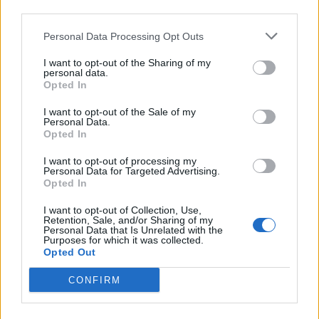
third parties.
Personal Data Processing Opt Outs
I want to opt-out of the Sharing of my
personal data.
Opted In
I want to opt-out of the Sale of my
Personal Data.
Opted In
I want to opt-out of processing my
2025. december 25., csütörtök
Personal Data for Targeted Advertising.
Opted In
Rugón mozgó paradicsommadarak,
szultánkenyér, jótékonysági
I want to opt-out of Collection, Use,
Retention, Sale, and/or Sharing of my
bazárok: ilyen volt a karácsony
Personal Data that Is Unrelated with the
Purposes for which it was collected.
Kolozsváron százötven éve
Opted Out
CONFIRM