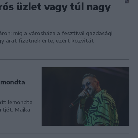
rós üzlet vagy túl nagy
váron: míg a városháza a fesztivál gazdasági
agy árat fizetnek érte, ezért közvitát
lemondta
att lemondta
rtjét. Majka