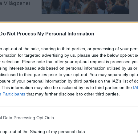
a Világzenei
Do Not Process My Personal Information
tiválok
to opt-out of the sale, sharing to third parties, or processing of your per
ogy jobban
formation for targeted advertising by us, please use the below opt-out s
r selection. Please note that after your opt-out request is processed y
eing interest-based ads based on personal information utilized by us or
et játszanak
disclosed to third parties prior to your opt-out. You may separately opt-
önzik a
losure of your personal information by third parties on the IAB’s list of
k – mutatott
. This information may also be disclosed by us to third parties on the
IA
Participants
that may further disclose it to other third parties.
l Data Processing Opt Outs
o opt-out of the Sharing of my personal data.
jelmondata