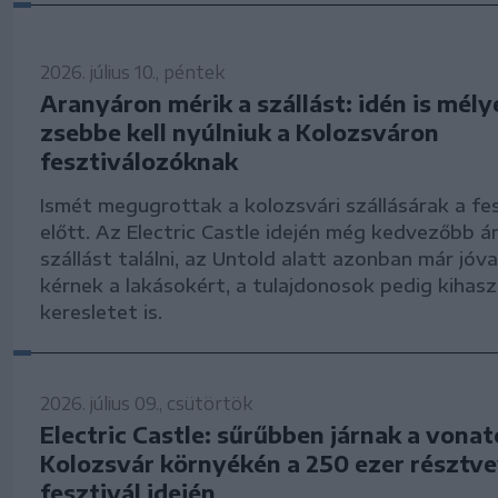
2026. július 10., péntek
Aranyáron mérik a szállást: idén is mély
zsebbe kell nyúlniuk a Kolozsváron
fesztiválozóknak
Ismét megugrottak a kolozsvári szállásárak a fe
előtt. Az Electric Castle idején még kedvezőbb á
szállást találni, az Untold alatt azonban már jóv
kérnek a lakásokért, a tulajdonosok pedig kihasz
keresletet is.
2026. július 09., csütörtök
Electric Castle: sűrűbben járnak a vona
Kolozsvár környékén a 250 ezer résztv
fesztivál idején