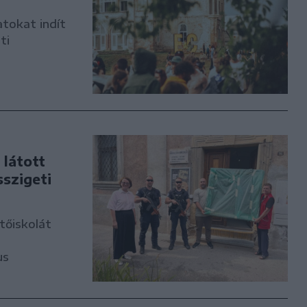
atokat indít
ti
látott
sszigeti
tőiskolát
us