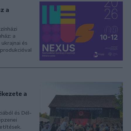
sz a
zínházi
nház: a
ukrajnai és
yprodukcióval
ékezete a
iából és Dél-
épzenei
etítések.