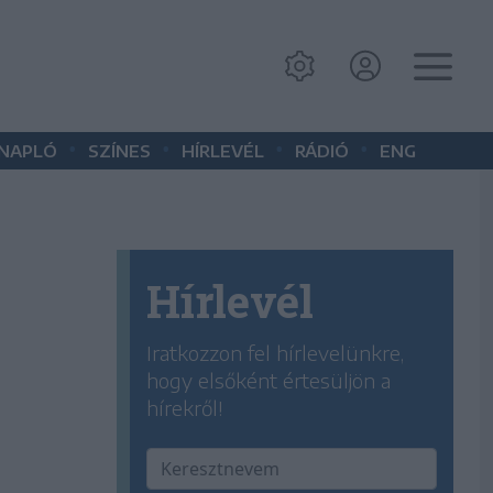
•
•
•
•
 NAPLÓ
SZÍNES
HÍRLEVÉL
RÁDIÓ
ENG
Hírlevél
Iratkozzon fel hírlevelünkre,
hogy elsőként értesüljön a
hírekről!