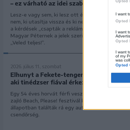
Opted 
– ez várható az idei szabadegyetemen
I want t
Lesz-e vagy sem, ki lesz ott és ki nem, ki hív meg 
Opted 
nem, ki utasítja vissza és ki nem – az elmúlt hó
a kérdések „csapták a reklámot” az idei Tusván
I want 
Magyar Péternek a jelek szerint bejött az idei je
Advertis
Opted 
„Veled teljes!”.
I want t
of my P
was col
Opted 
2026. július 11., szombat
Elhunyt a Fekete-tenger partján egy hor
aki tinédzser fiával érkezett fesztiváloz
Egy 54 éves horvát férfi vesztette életét a Cost
zajló Beach, Please! fesztivál közelében, ahol es
állapotban találták rá egy autóban – közölte a 
csendőrség.