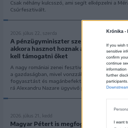
Csak néhány kulcsszó, ami segít elképzelni a Mér
Csűrfesztivált.
Krónika -
2026. július 22., szerda
A pénzügyminiszter szerint a zenei fesz
If you wish 
akkora hasznot hoznak az országnak, h
sensitive in
kell támogatni őket
confirm you
continue se
A nagy romániai zenei fesztiválok fontos szerep
information 
a gazdaságban, mivel vonzzák a turistákat, öszt
further disc
fogyasztást és magánbefektetéseket generálna
participants
Downstream 
rá Alexandru Nazare ügyvivő pénzügyminiszter.
Persona
2026. július 21., kedd
I want t
Magyar Pétert is megfogta Tusványos 