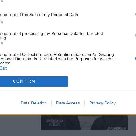
In
o opt-out of the Sale of my Personal Data.
kit és kit
In
napokban ezek
yosnak.
to opt-out of processing my Personal Data for Targeted
lmondat:
ing.
In
o opt-out of Collection, Use, Retention, Sale, and/or Sharing
ersonal Data that Is Unrelated with the Purposes for which it
lected.
Out
vát férfi,
CONFIRM
ni
inești‑ben
Data Deletion
Data Access
Privacy Policy
zméletlen
konstancai