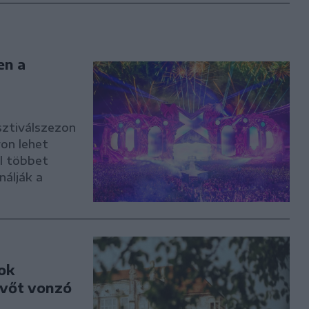
en a
sztiválszezon
ron lehet
al többet
nálják a
tok
evőt vonzó