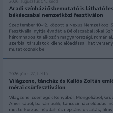
2026. augusztus 04., kedd
Aradi színházi ősbemutató is látható le
békéscsabai nemzetközi fesztiválon
Szeptember 10–12. között a Nexus Nemzetközi S
Fesztivállal nyitja évadát a Békéscsabai Jókai Szí
háromnapos találkozón magyarországi, romániai, 
szerbiai társulatok kilenc előadással, hat versen
mutatkoznak be.
2026. július 27., hétfő
Világzene, táncház és Kallós Zoltán eml
mérai csűrfesztiválon
Világzenei csemegék Kenyából, Mongóliából, Grúz
Amerikából, balkán bulik, táncszínházi előadás, n
mesterkurzus, népdal- és néptánc oktatás, filmv