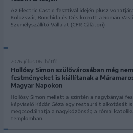
Az Electric Castle fesztivál idején plusz vonatjár
Kolozsvár, Bonchida és Dés között a Román Vasú
Személyszállító Vállalat (CFR Călători).
2026. július 06., hétfő
Hollósy Simon szülővárosában még nem 
festményeket is kiállítanak a Máramaro
Magyar Napokon
Hollósy Simon mellett a szintén a nagybányai fes
képviselő Kádár Géza egy restaurált alkotását is
megcsodálhatja a nagyközönség a római katolik
templomban.