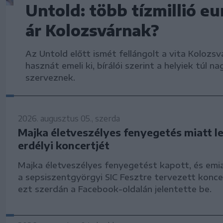
Untold: több tízmillió eu
ár Kolozsvárnak?
Az Untold előtt ismét fellángolt a vita Kolozs
hasznát emeli ki, bírálói szerint a helyiek túl n
szerveznek.
2026. augusztus 05., szerda
Majka életveszélyes fenyegetés miatt 
erdélyi koncertjét
Majka életveszélyes fenyegetést kapott, és emi
a sepsiszentgyörgyi SIC Fesztre tervezett konce
ezt szerdán a Facebook-oldalán jelentette be.