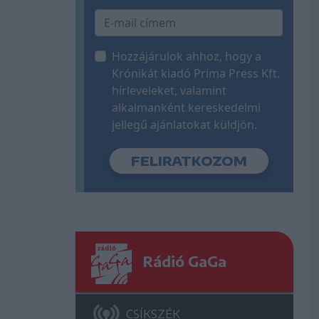
Hozzájárulok ahhoz, hogy a
Krónikát kiadó Príma Press Kft.
hírleveleket, valamint
alkalmanként kereskedelmi
jellegű ajánlatokat küldjön.
Rádió GaGa
CSÍKSZÉK