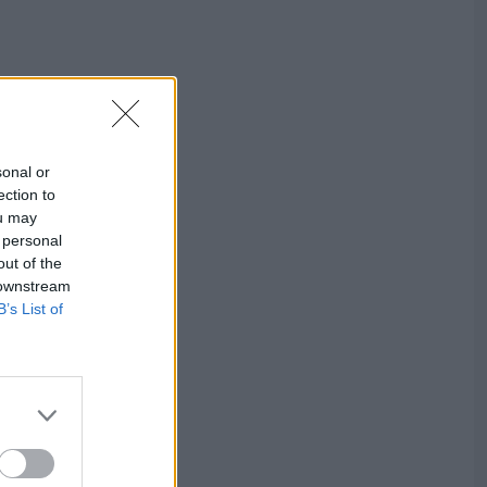
sonal or
ection to
ou may
 personal
out of the
 downstream
B’s List of