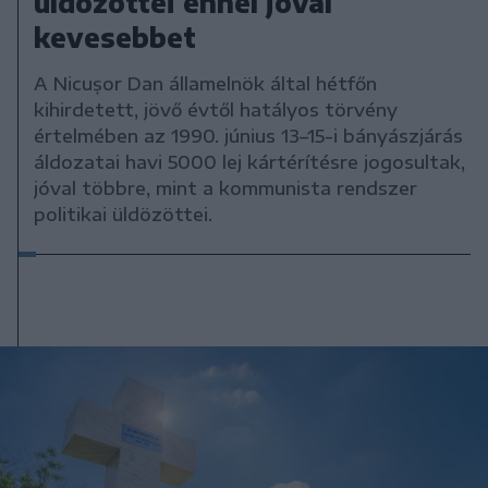
üldözöttei ennél jóval
kevesebbet
A Nicușor Dan államelnök által hétfőn
kihirdetett, jövő évtől hatályos törvény
értelmében az 1990. június 13–15-i bányászjárás
áldozatai havi 5000 lej kártérítésre jogosultak,
jóval többre, mint a kommunista rendszer
politikai üldözöttei.