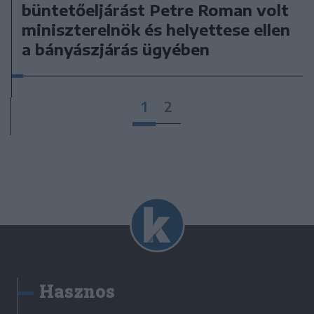
büntetőeljárást Petre Roman volt
miniszterelnök és helyettese ellen
a bányászjárás ügyében
1
2
Hasznos