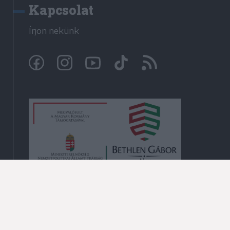
Kapcsolat
Írjon nekünk
© Krónika.ro 2009-2026
Minden jog fenntartva!