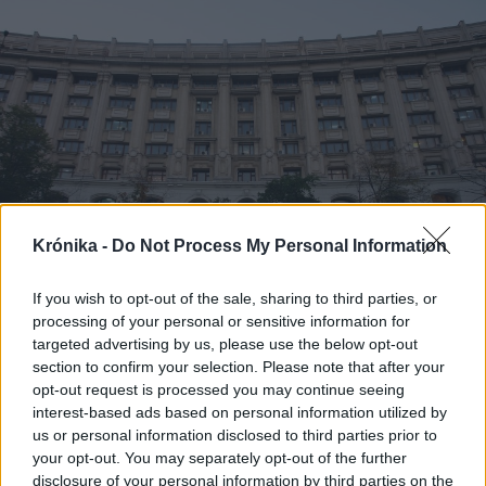
Krónika -
Do Not Process My Personal Information
If you wish to opt-out of the sale, sharing to third parties, or
2025. január 17., péntek
processing of your personal or sensitive information for
targeted advertising by us, please use the below opt-out
Bányászjárás: Miron Cozmát és
section to confirm your selection. Please note that after your
Adrian Sârbut is beidézte a legfőbb
opt-out request is processed you may continue seeing
ügyészség
interest-based ads based on personal information utilized by
us or personal information disclosed to third parties prior to
your opt-out. You may separately opt-out of the further
disclosure of your personal information by third parties on the