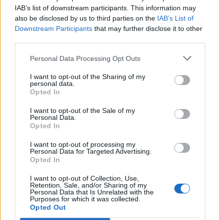
IAB’s list of downstream participants. This information may
also be disclosed by us to third parties on the
IAB’s List of
Downstream Participants
that may further disclose it to other
third parties.
Personal Data Processing Opt Outs
I want to opt-out of the Sharing of my
personal data.
Opted In
I want to opt-out of the Sale of my
Personal Data.
Opted In
I want to opt-out of processing my
Personal Data for Targeted Advertising.
Opted In
2025. január 15., szerda
I want to opt-out of Collection, Use,
Bányászjárás: emberiesség elleni
Retention, Sale, and/or Sharing of my
Personal Data that Is Unrelated with the
bűncselekmények miatt indul újra
Purposes for which it was collected.
Opted Out
büntetőeljárás Iliescu és Roman