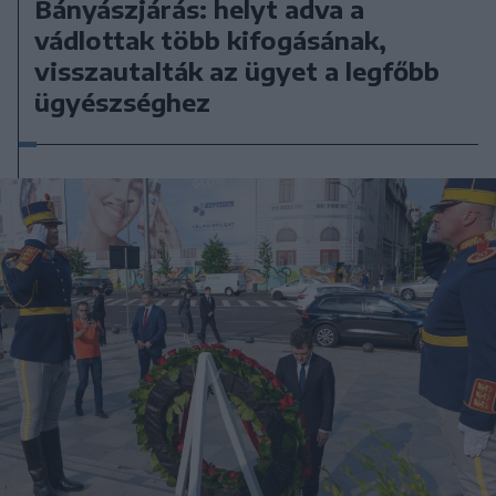
Bányászjárás: helyt adva a
vádlottak több kifogásának,
visszautalták az ügyet a legfőbb
ügyészséghez