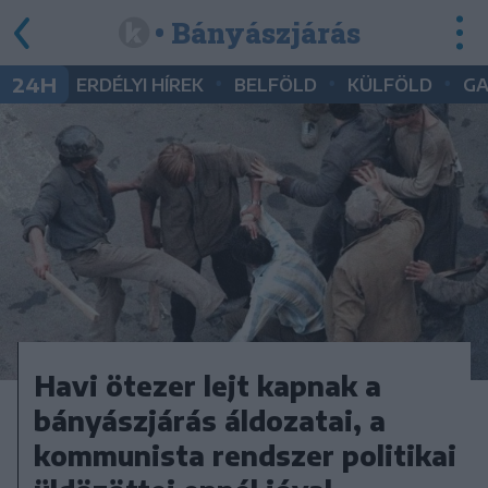
• Bányászjárás
•
•
•
24H
ERDÉLYI HÍREK
BELFÖLD
KÜLFÖLD
G
Havi ötezer lejt kapnak a
bányászjárás áldozatai, a
kommunista rendszer politikai