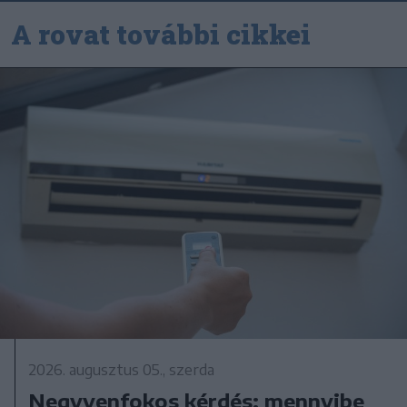
A rovat további cikkei
2026. augusztus 05., szerda
Negyvenfokos kérdés: mennyibe