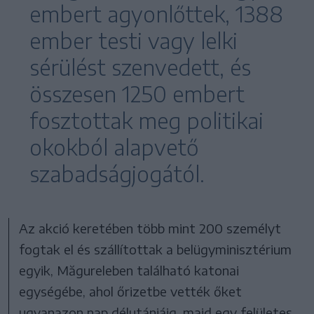
embert agyonlőttek, 1388
ember testi vagy lelki
sérülést szenvedett, és
összesen 1250 embert
fosztottak meg politikai
okokból alapvető
szabadságjogától.
Az akció keretében több mint 200 személyt
fogtak el és szállítottak a belügyminisztérium
egyik, Măgureleben található katonai
egységébe, ahol őrizetbe vették őket
ugyanazon nap délutánjáig, majd egy felületes