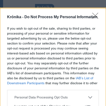
Krónika
„Amíg hasznos munkát tudok
Krónika -
Do Not Process My Personal Information
végezni, addig csinálom” –
Interjú a 80 éves Szabó
If you wish to opt-out of the sale, sharing to third parties, or
processing of your personal or sensitive information for
Zsolttal, a Kolozsvár Társaság
targeted advertising by us, please use the below opt-out
elnökével (1.)
section to confirm your selection. Please note that after your
opt-out request is processed you may continue seeing
Székelyhon
interest-based ads based on personal information utilized by
us or personal information disclosed to third parties prior to
Életveszélyesen
your opt-out. You may separately opt-out of the further
megfenyegették Majkát,
disclosure of your personal information by third parties on the
elmarad a sepsiszentgyörgyi
IAB’s list of downstream participants. This information may
koncertje
also be disclosed by us to third parties on the
IAB’s List of
Downstream Participants
that may further disclose it to other
third parties.
Székelyhon
Personal Data Processing Opt Outs
Jogosítvány nélkül, ittasan
hajtott háznak egy