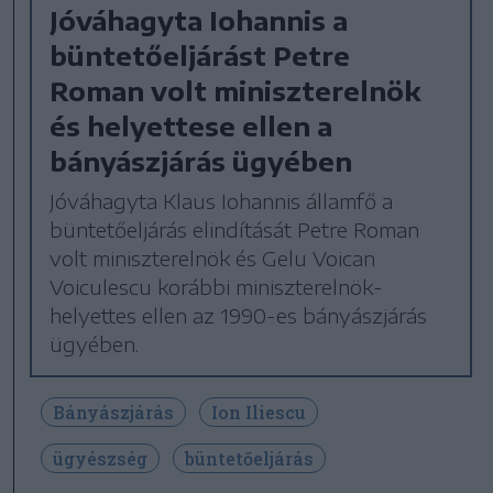
Jóváhagyta Iohannis a
büntetőeljárást Petre
Roman volt miniszterelnök
és helyettese ellen a
bányászjárás ügyében
Jóváhagyta Klaus Iohannis államfő a
büntetőeljárás elindítását Petre Roman
volt miniszterelnök és Gelu Voican
Voiculescu korábbi miniszterelnök-
helyettes ellen az 1990-es bányászjárás
ügyében.
Bányászjárás
Ion Iliescu
ügyészség
büntetőeljárás