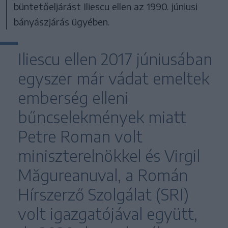
büntetőeljárást Iliescu ellen az 1990. júniusi
bányászjárás ügyében.
Iliescu ellen 2017 júniusában
egyszer már vádat emeltek
emberség elleni
bűncselekmények miatt
Petre Roman volt
miniszterelnökkel és Virgil
Măgureanuval, a Román
Hírszerző Szolgálat (SRI)
volt igazgatójával együtt,