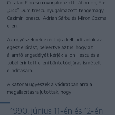
Cristian Florescu nyugalmazott tábornok, Emil
„Cico” Dumitrescu nyugalmazott tengernagy,
Cazimir Ionescu, Adrian Sârbu és Miron Cozma
ellen.
Az ügyészeknek ezért újra kell indítaniuk az
egész eljárást, beleértve azt is, hogy az
államfő engedélyét kérjék a Ion Iliescu és a
többi érintett elleni büntetőeljárás ismételt
elindítására.
A katonai ügyészek a vádiratban arra a
megállapításra jutottak, hogy
1990. június 11-én és 12-én