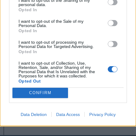
I want to opt-out of the Sharing of my
personal data.
csíkszeredai férfi
Opted In
Székely Sport
I want to opt-out of the Sale of my
Personal Data.
Opted In
Szembementek a trenddel: a
Sepsi OSK és az FK
I want to opt-out of processing my
Personal Data for Targeted Advertising.
Csíkszereda kilóg a sorból a
Opted In
Szuperligában
I want to opt-out of Collection, Use,
Retention, Sale, and/or Sharing of my
Nőileg
Personal Data that Is Unrelated with the
Purposes for which it was collected.
Sándor Ella: Na, indíts, s
Opted Out
menjünk!
CONFIRM
Data Deletion
Data Access
Privacy Policy