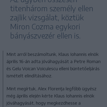
titenhárom személy ellen
zajlik vizsgálat, köztük
Miron Cozma egykori
bányászvezér ellen is.
Mint arról beszámoltunk, Klaus Iohannis elnök
április 16-án adta jóváhagyását a Petre Roman
és Gelu Voican Voiculescu elleni büntetőeljárás
ismételt elindításához.
Mint megírtuk, Alex Florenţa legfőbb ügyész
még április elején kérte Klaus Iohannis elnök
jóváhagyását, hogy megkezdhesse a