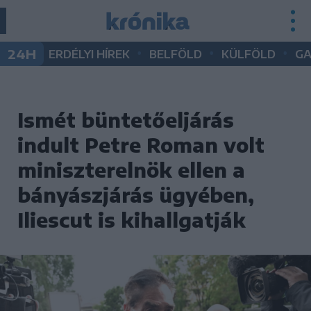
•
•
•
24H
ERDÉLYI HÍREK
BELFÖLD
KÜLFÖLD
G
Ismét büntetőeljárás
indult Petre Roman volt
miniszterelnök ellen a
bányászjárás ügyében,
Iliescut is kihallgatják