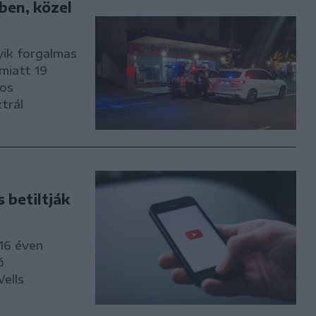
ben, közel
yik forgalmas
miatt 19
yos
trál
 betiltják
 16 éven
ó
ells