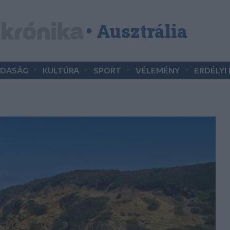
• Ausztrália
•
•
•
•
DASÁG
KULTÚRA
SPORT
VÉLEMÉNY
ERDÉLYI