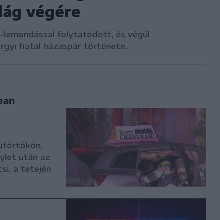
lág végére
gy-lemondással folytatódott, és végül
rgyi fiatal házaspár története.
ban
ütörtökön,
ylet után az
si, a tetején