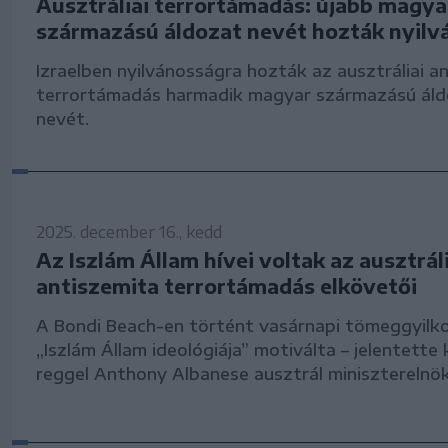
Ausztráliai terrortámadás: újabb magya
származású áldozat nevét hozták nyilv
Izraelben nyilvánosságra hozták az ausztráliai a
terrortámadás harmadik magyar származású ál
nevét.
2025. december 16., kedd
Az Iszlám Állam hívei voltak az ausztráli
antiszemita terrortámadás elkövetői
A Bondi Beach-en történt vasárnapi tömeggyilk
„Iszlám Állam ideológiája” motiválta – jelentette 
reggel Anthony Albanese ausztrál miniszterelnök