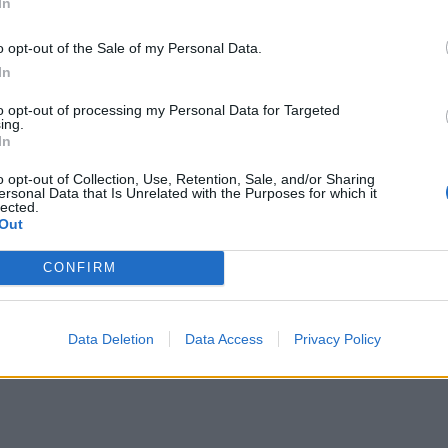
In
o opt-out of the Sale of my Personal Data.
In
don
to opt-out of processing my Personal Data for Targeted
ing.
In
fegyveres
 strandján,
o opt-out of Collection, Use, Retention, Sale, and/or Sharing
ersonal Data that Is Unrelated with the Purposes for which it
ünnepség
lected.
Out
CONFIRM
Data Deletion
Data Access
Privacy Policy