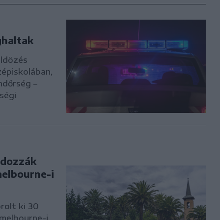
ghaltak
öldözés
zépiskolában,
endőrség –
ségi
rdozzák
elbourne-i
rolt ki 30
 melbourne-i