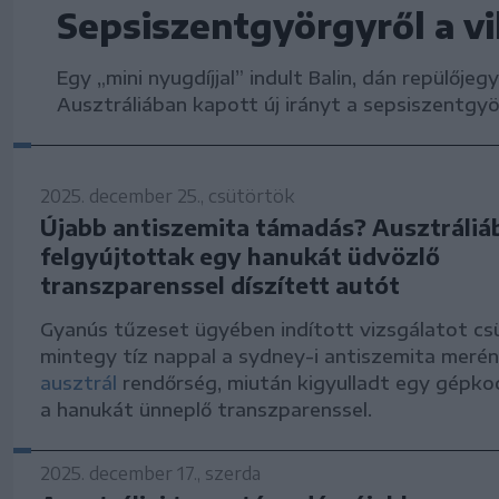
Sepsiszentgyörgyről a vi
Egy „mini nyugdíjjal” indult Balin, dán repülője
Ausztráliában kapott új irányt a sepsiszentgyö
2025. december 25., csütörtök
Újabb antiszemita támadás? Ausztráliá
felgyújtottak egy hanukát üdvözlő
transzparenssel díszített autót
Gyanús tűzeset ügyében indított vizsgálatot cs
mintegy tíz nappal a sydney-i antiszemita merén
ausztrál
rendőrség, miután kigyulladt egy gépkoc
a hanukát ünneplő transzparenssel.
2025. december 17., szerda