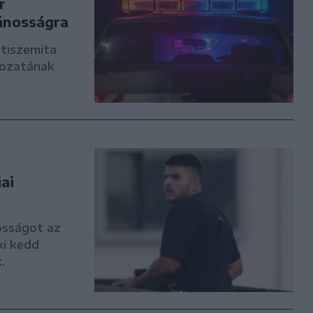
r
ánosságra
ntiszemita
dozatának
ai
osságot az
ki kedd
.