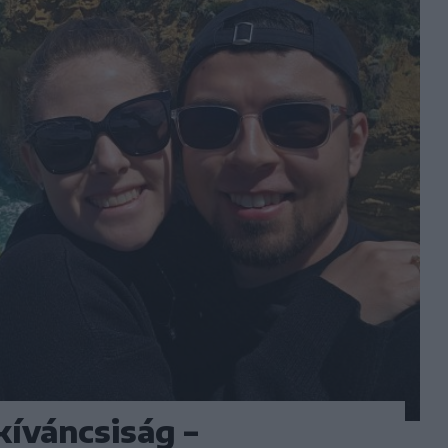
íváncsiság –