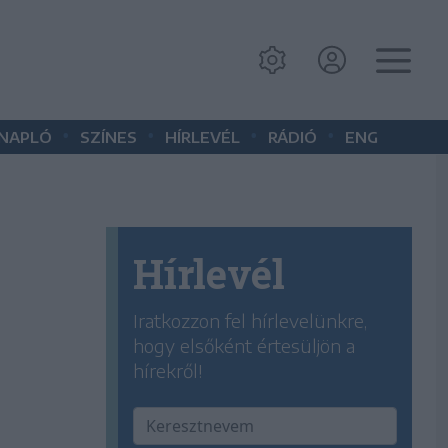
•
•
•
•
 NAPLÓ
SZÍNES
HÍRLEVÉL
RÁDIÓ
ENG
Hírlevél
Iratkozzon fel hírlevelünkre,
hogy elsőként értesüljön a
hírekről!