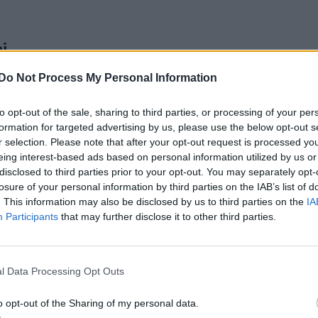
i
Do Not Process My Personal Information
völdözésben
 magyar
to opt-out of the sale, sharing to third parties, or processing of your per
formation for targeted advertising by us, please use the below opt-out s
r.
r selection. Please note that after your opt-out request is processed y
eing interest-based ads based on personal information utilized by us or
disclosed to third parties prior to your opt-out. You may separately opt-
losure of your personal information by third parties on the IAB’s list of
. This information may also be disclosed by us to third parties on the
IA
a halálos
Participants
that may further disclose it to other third parties.
s
vasárnap
l Data Processing Opt Outs
ozatainak
 is kórházban
o opt-out of the Sharing of my personal data.