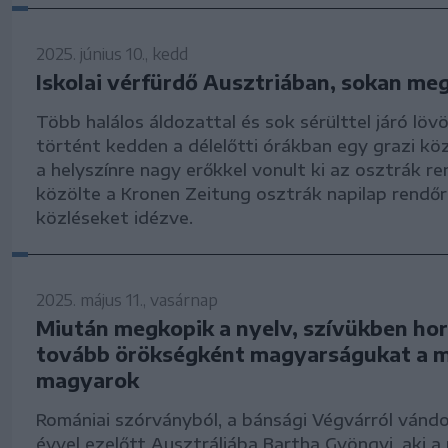
2025. június 10., kedd
Iskolai vérfürdő Ausztriában, sokan me
Több halálos áldozattal és sok sérülttel járó löv
történt kedden a délelőtti órákban egy grazi kö
a helyszínre nagy erőkkel vonult ki az osztrák r
közölte a Kronen Zeitung osztrák napilap rendőr
közléseket idézve.
2025. május 11., vasárnap
Miután megkopik a nyelv, szívükben ho
tovább örökségként magyarságukat a m
magyarok
Romániai szórványból, a bánsági Végvárról vándo
évvel ezelőtt Ausztráliába Bartha Gyöngyi, aki a