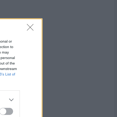
sonal or
ection to
ou may
 personal
out of the
 downstream
B’s List of