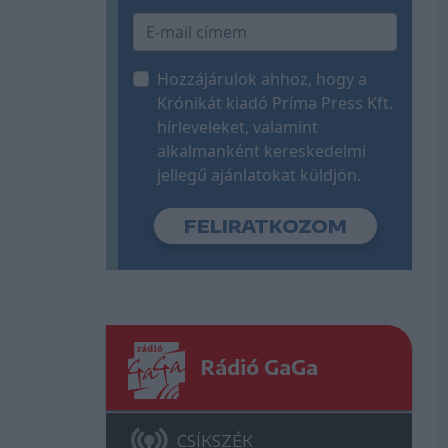
Hozzájárulok ahhoz, hogy a
Krónikát kiadó Príma Press Kft.
hírleveleket, valamint
alkalmanként kereskedelmi
jellegű ajánlatokat küldjön.
Rádió GaGa
CSÍKSZÉK