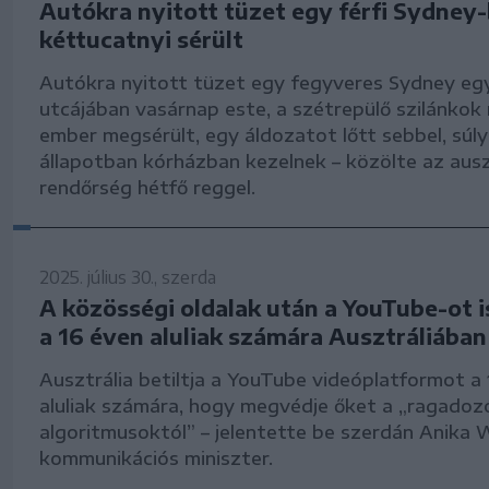
Autókra nyitott tüzet egy férfi Sydney-
kéttucatnyi sérült
Autókra nyitott tüzet egy fegyveres Sydney eg
utcájában vasárnap este, a szétrepülő szilánkok 
ember megsérült, egy áldozatot lőtt sebbel, súl
állapotban kórházban kezelnek – közölte az ausz
rendőrség hétfő reggel.
2025. július 30., szerda
A közösségi oldalak után a YouTube-ot is
a 16 éven aluliak számára Ausztráliában
Ausztrália betiltja a YouTube videóplatformot a
aluliak számára, hogy megvédje őket a „ragadoz
algoritmusoktól” – jelentette be szerdán Anika W
kommunikációs miniszter.