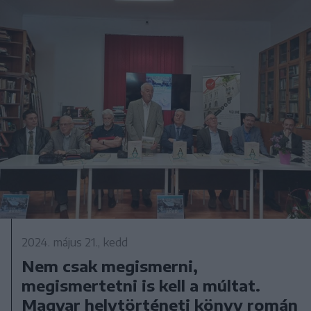
2024. május 21., kedd
Nem csak megismerni,
megismertetni is kell a múltat.
Magyar helytörténeti könyv román