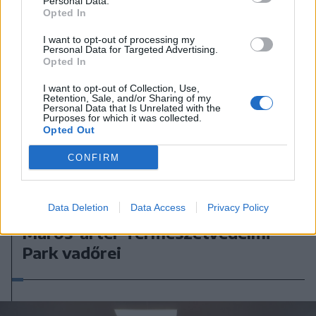
Personal Data.
Opted In
I want to opt-out of processing my
Personal Data for Targeted Advertising.
Opted In
I want to opt-out of Collection, Use,
Retention, Sale, and/or Sharing of my
Personal Data that Is Unrelated with the
Purposes for which it was collected.
Opted Out
CONFIRM
2024. május 22., szerda
Data Deletion
Data Access
Privacy Policy
Százhúsz műfészket helyeztek el a
Maros-ártér Természetvédelmi
Park vadőrei