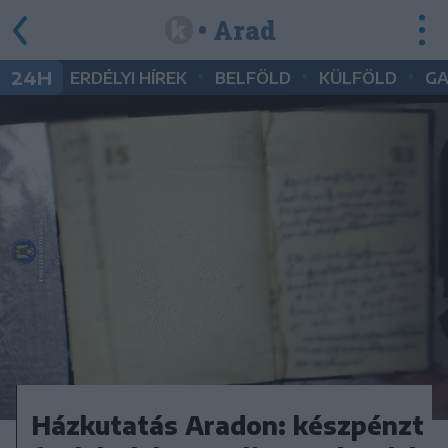
• Arad
•
•
•
24H
ERDÉLYI HÍREK
BELFÖLD
KÜLFÖLD
G
Házkutatás Aradon: készpénzt