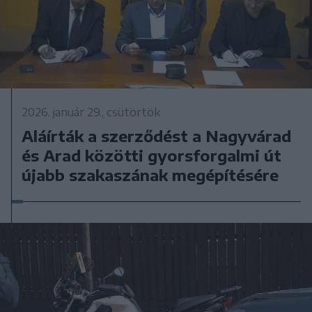
2026. január 29., csütörtök
Aláírták a szerződést a Nagyvárad
és Arad közötti gyorsforgalmi út
újabb szakaszának megépítésére