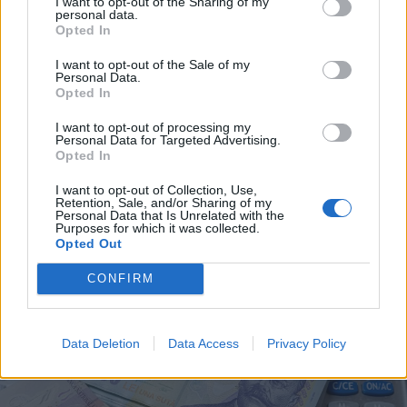
I want to opt-out of the Sharing of my
personal data.
Opted In
I want to opt-out of the Sale of my
Personal Data.
Opted In
I want to opt-out of processing my
Personal Data for Targeted Advertising.
2025. április 02., szerda
Opted In
Nehezen elkerülhető az adóemelés
I want to opt-out of Collection, Use,
a Krónikának nyilatkozó elemző
Retention, Sale, and/or Sharing of my
Personal Data that Is Unrelated with the
szerint
Purposes for which it was collected.
Opted Out
CONFIRM
Data Deletion
Data Access
Privacy Policy