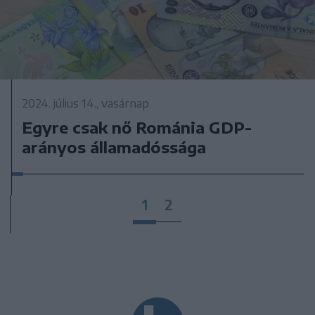
2024. július 14., vasárnap
Egyre csak nő Románia GDP-
arányos államadóssága
1
2