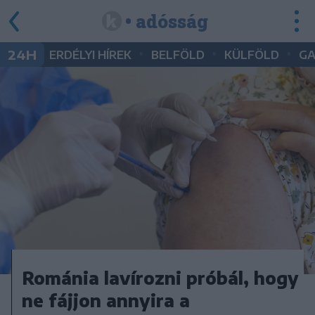
• adósság
•
•
•
24H
ERDÉLYI HÍREK
BELFÖLD
KÜLFÖLD
G
Románia lavírozni próbál, hogy
ne fájjon annyira a