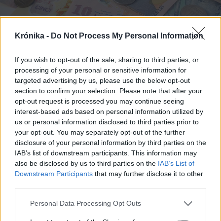
Krónika -
Do Not Process My Personal Information
If you wish to opt-out of the sale, sharing to third parties, or
2025. július 21., hétfő
processing of your personal or sensitive information for
targeted advertising by us, please use the below opt-out
Nőtt a központi költségvetési
section to confirm your selection. Please note that after your
intézmények tartozása
opt-out request is processed you may continue seeing
interest-based ads based on personal information utilized by
us or personal information disclosed to third parties prior to
your opt-out. You may separately opt-out of the further
disclosure of your personal information by third parties on the
IAB’s list of downstream participants. This information may
also be disclosed by us to third parties on the
IAB’s List of
Downstream Participants
that may further disclose it to other
third parties.
Personal Data Processing Opt Outs