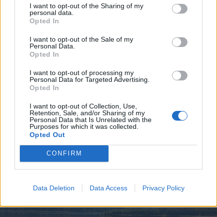
I want to opt-out of the Sharing of my
personal data.
2026. augusztus 09., vasárnap
Opted In
Megakadályozták a Duna
I want to opt-out of the Sale of my
csökkenését, legalább kilenc napig
Personal Data.
Opted In
biztosított az atomerőmű
működése
I want to opt-out of processing my
Personal Data for Targeted Advertising.
Opted In
I want to opt-out of Collection, Use,
Retention, Sale, and/or Sharing of my
Personal Data that Is Unrelated with the
Purposes for which it was collected.
Opted Out
CONFIRM
Data Deletion
Data Access
Privacy Policy