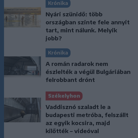
Krónika
Nyári szünidő: több
országban szinte fele annyit
tart, mint nálunk. Melyik
jobb?
Krónika
A román radarok nem
észlelték a végül Bulgáriában
felrobbant drónt
Székelyhon
Vaddisznó szaladt le a
budapesti metróba, felszállt
az egyik kocsira, majd
kilőtték – videóval