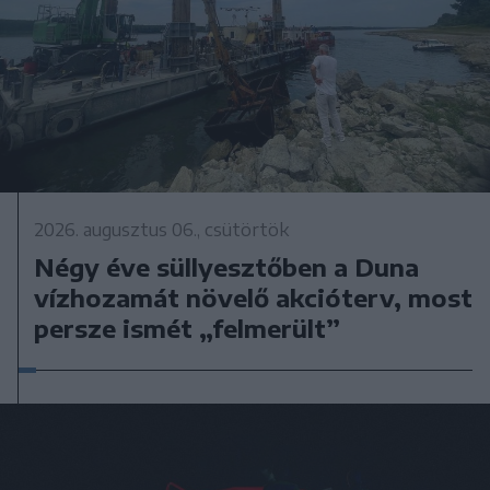
2026. augusztus 06., csütörtök
Négy éve süllyesztőben a Duna
vízhozamát növelő akcióterv, most
persze ismét „felmerült”