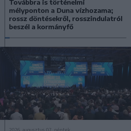
Továbbra is történelmi
mélyponton a Duna vízhozama;
rossz döntésekről, rosszindulatról
beszél a kormányfő
2026. augusztus 07., péntek