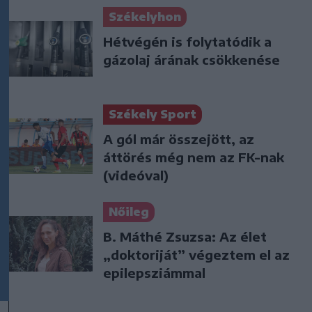
Székelyhon
Hétvégén is folytatódik a
gázolaj árának csökkenése
Székely Sport
A gól már összejött, az
áttörés még nem az FK-nak
(videóval)
Nőileg
B. Máthé Zsuzsa: Az élet
„doktoriját” végeztem el az
epilepsziámmal