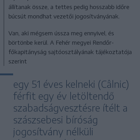
állítanak össze, a tettes pedig hosszabb időre
búcsút mondhat vezetői jogosítványának.
Van, aki mégsem ússza meg ennyivel, és
börtönbe kerül. A Fehér megyei Rendőr-
főkapitányság sajtóosztályának tájékoztatója
szerint
egy 51 éves kelneki (Câlnic)
férfit egy év letöltendő
szabadságvesztésre ítélt a
szászsebesi bíróság
jogosítvány nélküli