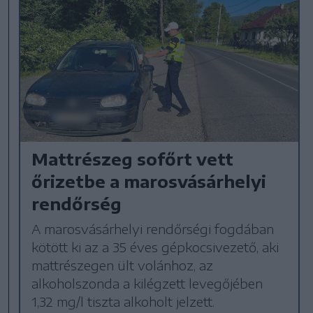
Mattrészeg sofőrt vett
őrizetbe a marosvásárhelyi
rendőrség
A marosvásárhelyi rendőrségi fogdában
kötött ki az a 35 éves gépkocsivezető, aki
mattrészegen ült volánhoz, az
alkoholszonda a kilégzett levegőjében
1,32 mg/l tiszta alkoholt jelzett.