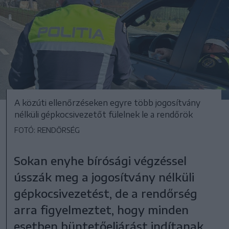
A közúti ellenőrzéseken egyre több jogosítvány
nélküli gépkocsivezetőt fülelnek le a rendőrök
FOTÓ: RENDŐRSÉG
Sokan enyhe bírósági végzéssel
ússzák meg a jogosítvány nélküli
gépkocsivezetést, de a rendőrség
arra figyelmeztet, hogy minden
esetben büntetőeljárást indítanak