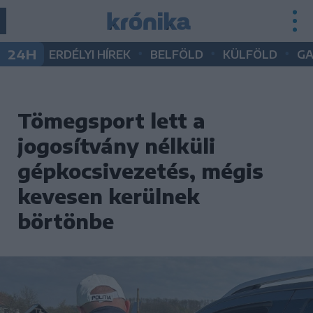
•
•
•
24H
ERDÉLYI HÍREK
BELFÖLD
KÜLFÖLD
G
Tömegsport lett a
jogosítvány nélküli
gépkocsivezetés, mégis
kevesen kerülnek
börtönbe