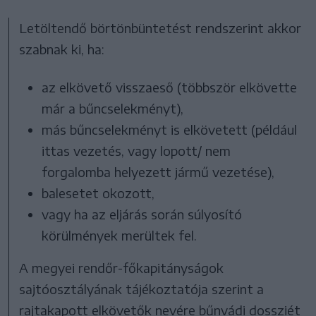
Letöltendő börtönbüntetést rendszerint akkor
szabnak ki, ha:
az elkövető visszaeső (többször elkövette
már a bűncselekményt),
más bűncselekményt is elkövetett (például
ittas vezetés, vagy lopott/ nem
forgalomba helyezett jármű vezetése),
balesetet okozott,
vagy ha az eljárás során súlyosító
körülmények merültek fel.
A megyei rendőr-főkapitányságok
sajtóosztályának tájékoztatója szerint a
rajtakapott elkövetők nevére bűnvádi dossziét