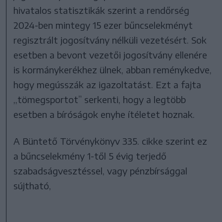
hivatalos statisztikák szerint a rendőrség
2024-ben mintegy 15 ezer bűncselekményt
regisztrált jogosítvány nélküli vezetésért. Sok
esetben a bevont vezetői jogosítvány ellenére
is kormánykerékhez ülnek, abban reménykedve,
hogy megússzák az igazoltatást. Ezt a fajta
,,tömegsportot” serkenti, hogy a legtöbb
esetben a bíróságok enyhe ítéletet hoznak.
A Büntető Törvénykönyv 335. cikke szerint ez
a bűncselekmény 1-től 5 évig terjedő
szabadságvesztéssel, vagy pénzbírsággal
sújtható,