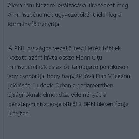
Alexandru Nazare leváltásával üresedett meg.
A minisztériumot ügyvezetőként jelenleg a
kormányfő irányítja.
A PNL országos vezető testületét többek
között azért hívta össze Florin Cîţu
miniszterelnök és az őt támogató politikusok
egy csoportja, hogy hagyják jóvá Dan Vîlceanu
jelölését. Ludovic Orban a parlamentben
újságíróknak elmondta, véleményét a
pénzügyminiszter-jelöltről a BPN ülésén fogja
kifejteni.