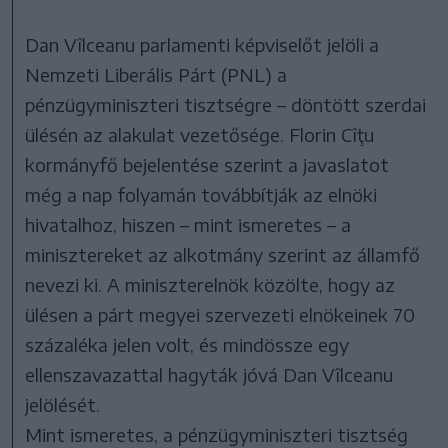
Dan Vîlceanu parlamenti képviselőt jelöli a
Nemzeti Liberális Párt (PNL) a
pénzügyminiszteri tisztségre – döntött szerdai
ülésén az alakulat vezetősége. Florin Cîţu
kormányfő bejelentése szerint a javaslatot
még a nap folyamán továbbítják az elnöki
hivatalhoz, hiszen – mint ismeretes – a
minisztereket az alkotmány szerint az államfő
nevezi ki. A miniszterelnök közölte, hogy az
ülésen a párt megyei szervezeti elnökeinek 70
százaléka jelen volt, és mindössze egy
ellenszavazattal hagyták jóvá Dan Vîlceanu
jelölését.
Mint ismeretes, a pénzügyminiszteri tisztség