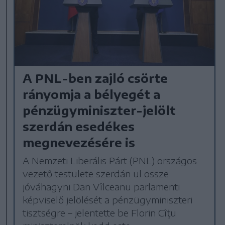
A PNL-ben zajló csörte
rányomja a bélyegét a
pénzügyminiszter-jelölt
szerdán esedékes
megnevezésére is
A Nemzeti Liberális Párt (PNL) országos
vezető testülete szerdán ül össze
jóváhagyni Dan Vîlceanu parlamenti
képviselő jelölését a pénzügyminiszteri
tisztségre – jelentette be Florin Cîţu