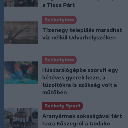
a Tisza Párt
Székelyhon
Tizenegy település maradhat
víz nélkül Udvarhelyszéken
Székelyhon
Húsdarálógépbe szorult egy
kétéves gyerek keze, a
tűzoltókra is szükség volt a
műtőben
Székely Sport
Aranyérmek sokaságával tért
haza Kőszegről a Godako