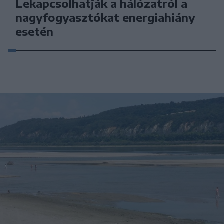
Lekapcsolhatják a hálózatról a
nagyfogyasztókat energiahiány
esetén