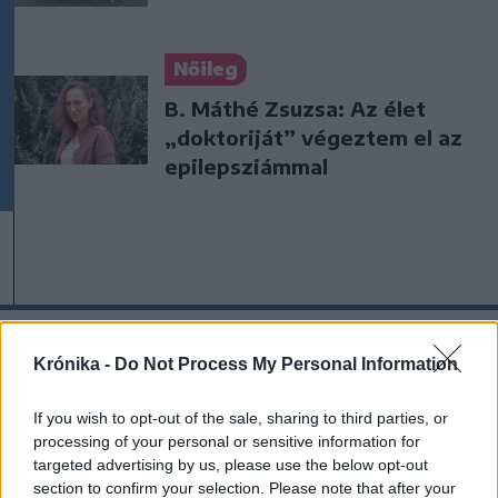
Nőileg
B. Máthé Zsuzsa: Az élet
„doktoriját” végeztem el az
epilepsziámmal
A rovat további cikkei
Krónika -
Do Not Process My Personal Information
If you wish to opt-out of the sale, sharing to third parties, or
processing of your personal or sensitive information for
targeted advertising by us, please use the below opt-out
section to confirm your selection. Please note that after your