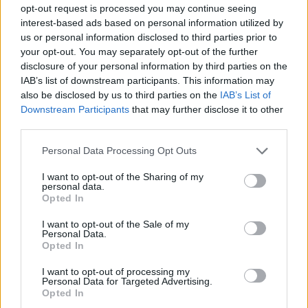
opt-out request is processed you may continue seeing
interest-based ads based on personal information utilized by
us or personal information disclosed to third parties prior to
your opt-out. You may separately opt-out of the further
disclosure of your personal information by third parties on the
IAB’s list of downstream participants. This information may
also be disclosed by us to third parties on the
IAB’s List of
Downstream Participants
that may further disclose it to other
third parties.
Personal Data Processing Opt Outs
I want to opt-out of the Sharing of my
personal data.
2026. augusztus 08., szombat
Opted In
Haladnak az uszályok
I want to opt-out of the Sale of my
elsüllyesztésével, tovább csökkent
Personal Data.
Opted In
a Duna vízállása Cernavodánál
I want to opt-out of processing my
Personal Data for Targeted Advertising.
Opted In