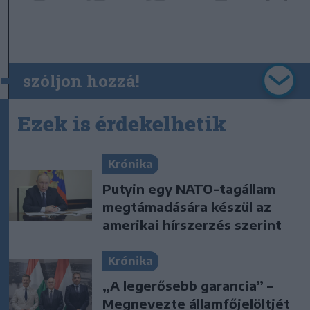
szóljon hozzá!
Ezek is érdekelhetik
Krónika
Putyin egy NATO-tagállam
megtámadására készül az
amerikai hírszerzés szerint
Krónika
„A legerősebb garancia” –
Megnevezte államfőjelöltjét