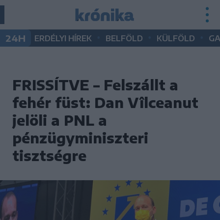
•
•
•
24H
ERDÉLYI HÍREK
BELFÖLD
KÜLFÖLD
G
FRISSÍTVE – Felszállt a
fehér füst: Dan Vîlceanut
jelöli a PNL a
pénzügyminiszteri
tisztségre