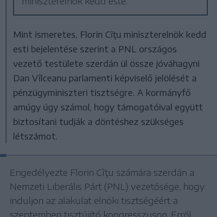
miniszterelnök kedd este.
Mint ismeretes, Florin Cîţu miniszterelnök kedd
esti bejelentése szerint a PNL országos
vezető testülete szerdán ül össze jóváhagyni
Dan Vîlceanu parlamenti képviselő jelölését a
pénzügyminiszteri tisztségre. A kormányfő
amúgy úgy számol, hogy támogatóival együtt
biztosítani tudják a döntéshez szükséges
létszámot.
Engedélyezte Florin Cîţu számára szerdán a
Nemzeti Liberális Párt (PNL) vezetősége, hogy
induljon az alakulat elnöki tisztségéért a
szeptemberi tisztújító kongresszuson. Erről