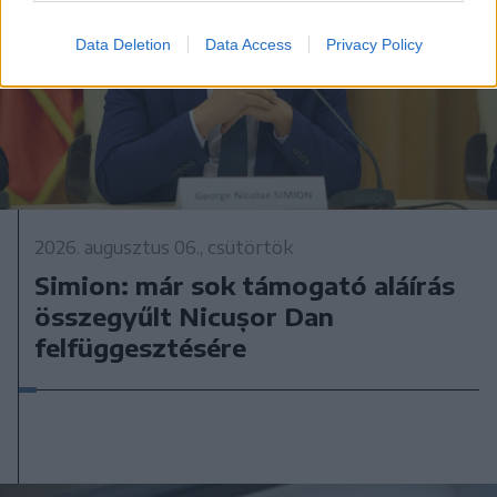
Data Deletion
Data Access
Privacy Policy
2026. augusztus 06., csütörtök
Simion: már sok támogató aláírás
összegyűlt Nicușor Dan
felfüggesztésére