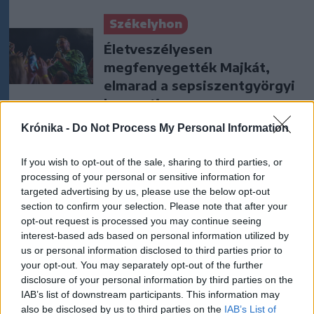
Székelyhon
Életveszélyesen
megfenyegették Majkát,
elmarad a sepsiszentgyörgyi
koncertje
Krónika -
Do Not Process My Personal Information
Székelyhon
Medvét ütött el egy sofőr, a
If you wish to opt-out of the sale, sharing to third parties, or
processing of your personal or sensitive information for
nagyvad el tudott menekülni
targeted advertising by us, please use the below opt-out
a baleset helyszínéről
section to confirm your selection. Please note that after your
opt-out request is processed you may continue seeing
Székely Sport
interest-based ads based on personal information utilized by
us or personal information disclosed to third parties prior to
Szembementek a trenddel: a
your opt-out. You may separately opt-out of the further
Sepsi OSK és az FK
disclosure of your personal information by third parties on the
Csíkszereda kilóg a sorból a
IAB’s list of downstream participants. This information may
also be disclosed by us to third parties on the
IAB’s List of