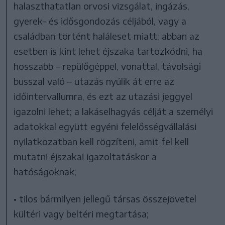
halaszthatatlan orvosi vizsgálat, ingázás,
gyerek- és idősgondozás céljából, vagy a
családban történt haláleset miatt; abban az
esetben is kint lehet éjszaka tartozkódni, ha
hosszabb – repülőgéppel, vonattal, távolsági
busszal való – utazás nyúlik át erre az
időintervallumra, és ezt az utazási jeggyel
igazolni lehet; a lakáselhagyás célját a személyi
adatokkal együtt egyéni felelősségvállalási
nyilatkozatban kell rögzíteni, amit fel kell
mutatni éjszakai igazoltatáskor a
hatóságoknak;
• tilos bármilyen jellegű társas összejövetel
kültéri vagy beltéri megtartása;