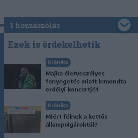
1 hozzászólás
Ezek is érdekelhetik
Krónika
Majka életveszélyes
fenyegetés miatt lemondta
erdélyi koncertjét
Krónika
Miért félnek a kettős
állampolgároktól?