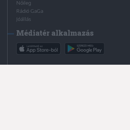
Nőileg
Rádió GaGa
Jóállás
Médiatér alkalmazás
Rádió GaGa alkalmazás
Kapcsolat
Írjon nekünk