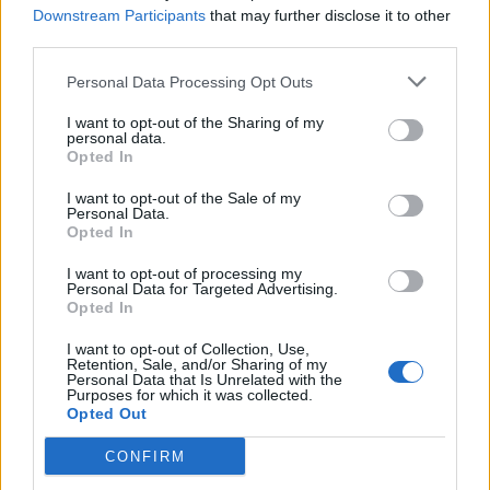
Szuperligában
Downstream Participants
that may further disclose it to other
third parties.
Nőileg
Personal Data Processing Opt Outs
Sándor Ella: Na, indíts, s
menjünk!
I want to opt-out of the Sharing of my
personal data.
Opted In
I want to opt-out of the Sale of my
Personal Data.
Opted In
I want to opt-out of processing my
Personal Data for Targeted Advertising.
Opted In
A rovat további cikkei
I want to opt-out of Collection, Use,
Retention, Sale, and/or Sharing of my
Personal Data that Is Unrelated with the
Purposes for which it was collected.
Opted Out
CONFIRM