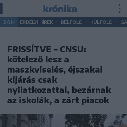
•
•
•
24H
ERDÉLYI HÍREK
BELFÖLD
KÜLFÖLD
G
FRISSÍTVE – CNSU:
kötelező lesz a
maszkviselés, éjszakai
kijárás csak
nyilatkozattal, bezárnak
az iskolák, a zárt piacok