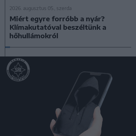
2026. augusztus 05., szerda
Miért egyre forróbb a nyár?
Klímakutatóval beszéltünk a
hőhullámokról