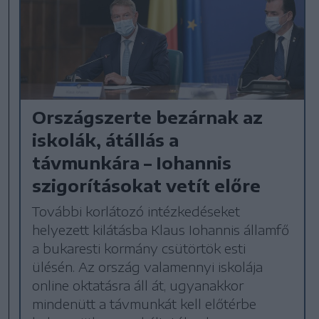
Országszerte bezárnak az
iskolák, átállás a
távmunkára – Iohannis
szigorításokat vetít előre
További korlátozó intézkedéseket
helyezett kilátásba Klaus Iohannis államfő
a bukaresti kormány csütörtök esti
ülésén. Az ország valamennyi iskolája
online oktatásra áll át, ugyanakkor
mindenütt a távmunkát kell előtérbe