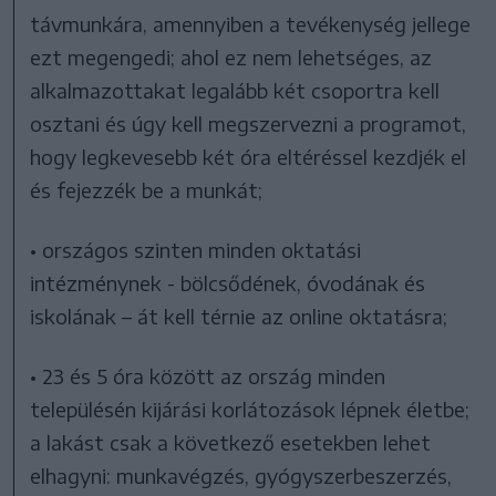
távmunkára, amennyiben a tevékenység jellege
ezt megengedi; ahol ez nem lehetséges, az
alkalmazottakat legalább két csoportra kell
osztani és úgy kell megszervezni a programot,
hogy legkevesebb két óra eltéréssel kezdjék el
és fejezzék be a munkát;
• országos szinten minden oktatási
intézménynek - bölcsődének, óvodának és
iskolának – át kell térnie az online oktatásra;
• 23 és 5 óra között az ország minden
településén kijárási korlátozások lépnek életbe;
a lakást csak a következő esetekben lehet
elhagyni: munkavégzés, gyógyszerbeszerzés,