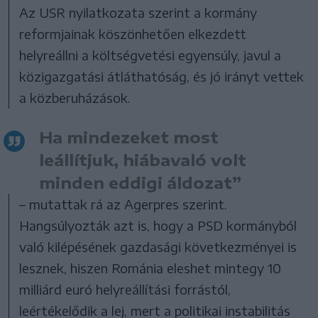
Az USR nyilatkozata szerint a kormány
reformjainak köszönhetően elkezdett
helyreállni a költségvetési egyensúly, javul a
közigazgatási átláthatóság, és jó irányt vettek
a közberuházások.
Ha mindezeket most
leállítjuk, hiábavaló volt
minden eddigi áldozat”
– mutattak rá az Agerpres szerint.
Hangsúlyozták azt is, hogy a PSD kormányból
való kilépésének gazdasági következményei is
lesznek, hiszen Románia eleshet mintegy 10
milliárd euró helyreállítási forrástól,
leértékelődik a lej, mert a politikai instabilitás