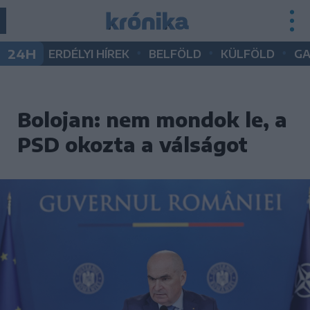
•
•
•
24H
ERDÉLYI HÍREK
BELFÖLD
KÜLFÖLD
G
Bolojan: nem mondok le, a
PSD okozta a válságot