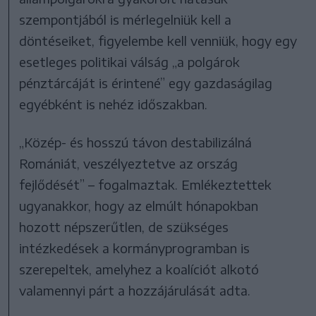
szempontjából is mérlegelniük kell a
döntéseiket, figyelembe kell venniük, hogy egy
esetleges politikai válság „a polgárok
pénztárcáját is érintené” egy gazdaságilag
egyébként is nehéz időszakban.
„Közép- és hosszú távon destabilizálná
Romániát, veszélyeztetve az ország
fejlődését” – fogalmaztak. Emlékeztettek
ugyanakkor, hogy az elmúlt hónapokban
hozott népszerűtlen, de szükséges
intézkedések a kormányprogramban is
szerepeltek, amelyhez a koalíciót alkotó
valamennyi párt a hozzájárulását adta.