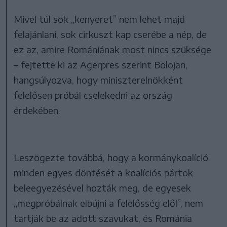
Mivel túl sok „kenyeret” nem lehet majd
felajánlani, sok cirkuszt kap cserébe a nép, de
ez az, amire Romániának most nincs szüksége
– fejtette ki az Agerpres szerint Bolojan,
hangsúlyozva, hogy miniszterelnökként
felelősen próbál cselekedni az ország
érdekében.
Leszögezte továbbá, hogy a kormánykoalíció
minden egyes döntését a koalíciós pártok
beleegyezésével hozták meg, de egyesek
„megpróbálnak elbújni a felelősség elől”, nem
tartják be az adott szavukat, és Románia