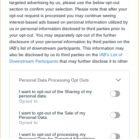
targeted advertising by us, please use the below opt-out
section to confirm your selection. Please note that after your
Székelyhon
opt-out request is processed you may continue seeing
Kedden választhatják meg
interest-based ads based on personal information utilized by
us or personal information disclosed to third parties prior to
Magyarország új köztársasági
your opt-out. You may separately opt-out of the further
elnökét
disclosure of your personal information by third parties on the
IAB’s list of downstream participants. This information may
Székelyhon
also be disclosed by us to third parties on the
IAB’s List of
Downstream Participants
that may further disclose it to other
Letartóztattak egy férfit, aki
third parties.
hónapokon át létesített
Personal Data Processing Opt Outs
szexuális kapcsolatot egy
kiskorú lánnyal
I want to opt-out of the Sharing of my
personal data.
Opted In
Székely Sport
I want to opt-out of the Sale of my
Szembementek a trenddel: a
Personal Data.
Sepsi OSK és az FK
Opted In
Csíkszereda kilóg a sorból a
I want to opt-out of processing my
Personal Data for Targeted Advertising.