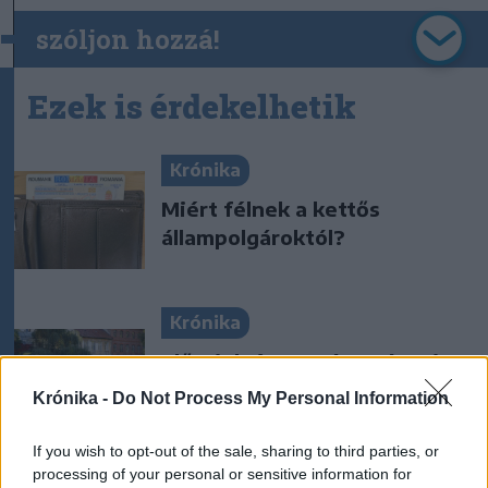
szóljon hozzá!
Ezek is érdekelhetik
Krónika
Miért félnek a kettős
állampolgároktól?
Krónika
Előrejelzés: a szárazság miatt
tovább csökkennek a
Krónika -
Do Not Process My Personal Information
vízhozamok, de egy erdélyi
folyó fittyet hány a
If you wish to opt-out of the sale, sharing to third parties, or
tendenciáknak
processing of your personal or sensitive information for