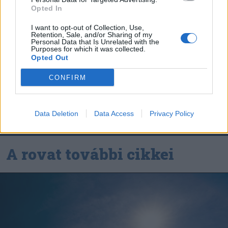
Szuperligában
Opted In
Nőileg
I want to opt-out of Collection, Use,
Retention, Sale, and/or Sharing of my
Sándor Ella: Na, indíts, s
Personal Data that Is Unrelated with the
Purposes for which it was collected.
menjünk!
Opted Out
CONFIRM
Data Deletion
Data Access
Privacy Policy
A rovat további cikkei