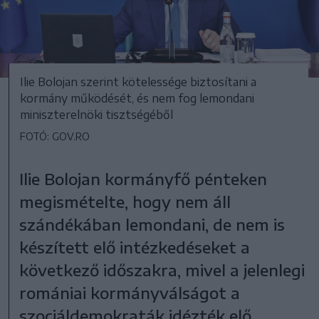
Ilie Bolojan szerint kötelessége biztosítani a
kormány működését, és nem fog lemondani
miniszterelnöki tisztségéből
FOTÓ: GOV.RO
Ilie Bolojan kormányfő pénteken
megismételte, hogy nem áll
szándékában lemondani, de nem is
készített elő intézkedéseket a
következő időszakra, mivel a jelenlegi
romániai kormányválságot a
szociáldemokraták idézték elő.