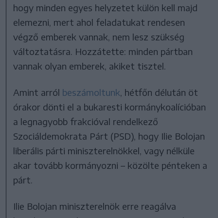
hogy minden egyes helyzetet külön kell majd
elemezni, mert ahol feladatukat rendesen
végző emberek vannak, nem lesz szükség
változtatásra. Hozzátette: minden pártban
vannak olyan emberek, akiket tisztel.
Amint arról
beszámoltunk
, hétfőn délután öt
órakor dönti el a bukaresti kormánykoalícióban
a legnagyobb frakcióval rendelkező
Szociáldemokrata Párt (PSD), hogy Ilie Bolojan
liberális párti miniszterelnökkel, vagy nélküle
akar tovább kormányozni – közölte pénteken a
párt.
Ilie Bolojan miniszterelnök erre reagálva