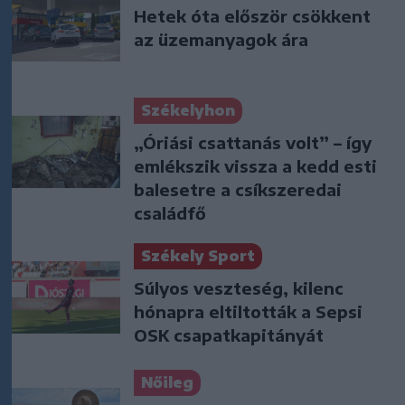
Hetek óta először csökkent
az üzemanyagok ára
Székelyhon
„Óriási csattanás volt” – így
emlékszik vissza a kedd esti
balesetre a csíkszeredai
családfő
Székely Sport
Súlyos veszteség, kilenc
hónapra eltiltották a Sepsi
OSK csapatkapitányát
Nőileg