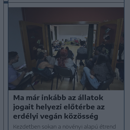
Ma már inkább az állatok
jogait helyezi előtérbe az
erdélyi vegán közösség
Kezdetben sokan a növényi alapú étrend