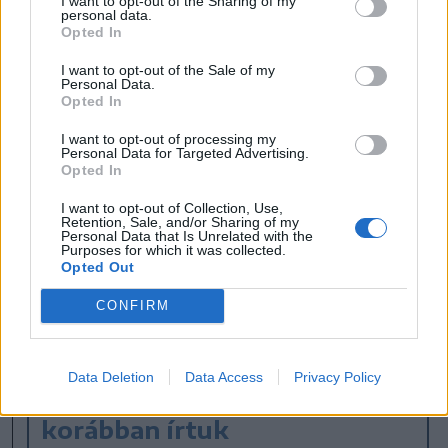
I want to opt-out of the Sharing of my
personal data.
Az Év Zöld Előrelépése
Opted In
A profi zsűrit – akik kilétét a szervezők
I want to opt-out of the Sale of my
Personal Data.
szeptember végén leplezik le – magyar
Opted In
hírességek és vezető pozícióban lévő
I want to opt-out of processing my
szakemberek alkotják. A nyerteseket nemcsak
Personal Data for Targeted Advertising.
Opted In
rangos díjátadóval ünnepelik meg, de több
I want to opt-out of Collection, Use,
százezer forint értékű nyereményekkel is
Retention, Sale, and/or Sharing of my
Personal Data that Is Unrelated with the
jutalmazzák.
Purposes for which it was collected.
Opted Out
A Vegan Summitról további információkat a
CONFIRM
rendezvény hivatalos
weboldalán
találhatnak
az érdeklődők.
Data Deletion
Data Access
Privacy Policy
korábban írtuk