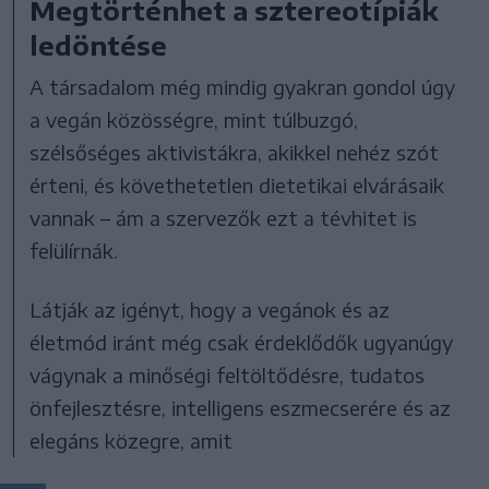
Megtörténhet a sztereotípiák
ledöntése
A társadalom még mindig gyakran gondol úgy
a vegán közösségre, mint túlbuzgó,
szélsőséges aktivistákra, akikkel nehéz szót
érteni, és követhetetlen dietetikai elvárásaik
vannak – ám a szervezők ezt a tévhitet is
felülírnák.
Látják az igényt, hogy a vegánok és az
életmód iránt még csak érdeklődők ugyanúgy
vágynak a minőségi feltöltődésre, tudatos
önfejlesztésre, intelligens eszmecserére és az
elegáns közegre, amit