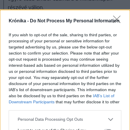
részévé váljon.
Krónika -
Do Not Process My Personal Information
Jelentkezni vagy jelölni az alábbi kategóriák
szerint lehet októbertől.
If you wish to opt-out of the sale, sharing to third parties, or
processing of your personal or sensitive information for
Lakossági:
targeted advertising by us, please use the below opt-out
section to confirm your selection. Please note that after your
opt-out request is processed you may continue seeing
Az Év Vegán Nagykövete
interest-based ads based on personal information utilized by
Az Év Vegán Sportolója
us or personal information disclosed to third parties prior to
your opt-out. You may separately opt-out of the further
Az Év Vegán Gasztroarca
disclosure of your personal information by third parties on the
Az Év Vegán Szakembere
IAB’s list of downstream participants. This information may
also be disclosed by us to third parties on the
IAB’s List of
Vállalati:
Downstream Participants
that may further disclose it to other
third parties.
Az Év Vegán Gasztroélménye
Personal Data Processing Opt Outs
Az Év Vegán Terméke