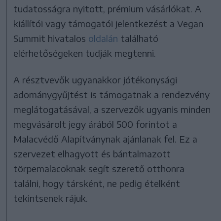
tudatosságra nyitott, prémium vásárlókat. A
kiállítói vagy támogatói jelentkezést a Vegan
Summit hivatalos
oldalán
található
elérhetőségeken tudják megtenni.
A résztvevők ugyanakkor jótékonysági
adománygyűjtést is támogatnak a rendezvény
meglátogatásával, a szervezők ugyanis minden
megvásárolt jegy árából 500 forintot a
Malacvédő Alapítványnak ajánlanak fel. Ez a
szervezet elhagyott és bántalmazott
törpemalacoknak segít szerető otthonra
találni, hogy társként, ne pedig ételként
tekintsenek rájuk.