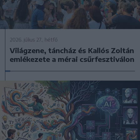
2026. július 27., hétfő
Világzene, táncház és Kallós Zoltán
emlékezete a mérai csűrfesztiválon