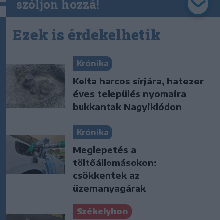
szóljon hozzá!
Ezek is érdekelhetik
Krónika
Kelta harcos sírjára, hatezer
éves település nyomaira
bukkantak Nagyiklódon
Krónika
Meglepetés a
töltőállomásokon:
csökkentek az
üzemanyagárak
Székelyhon