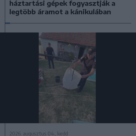
háztartási gépek fogyasztják a
legtöbb áramot a kánikulában
2026. augusztus 04., kedd