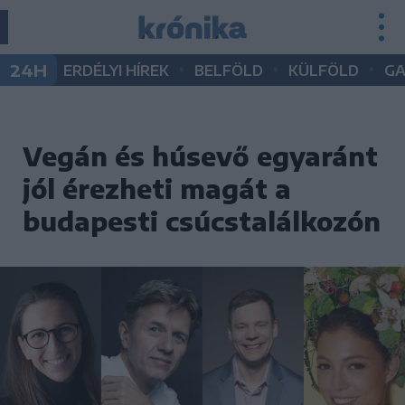
•
•
•
24H
ERDÉLYI HÍREK
BELFÖLD
KÜLFÖLD
G
Vegán és húsevő egyaránt
jól érezheti magát a
budapesti csúcstalálkozón