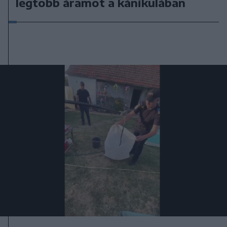
legtöbb áramot a kánikulában