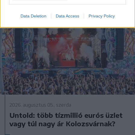
Data Deletion
Data Access
Privacy Policy
2026. augusztus 05., szerda
Untold: több tízmillió eurós üzlet
vagy túl nagy ár Kolozsvárnak?