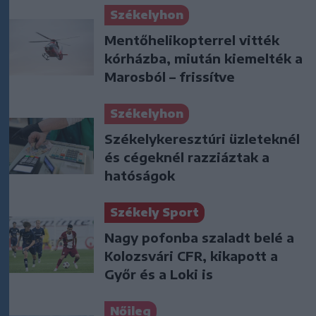
Székelyhon
Mentőhelikopterrel vitték
kórházba, miután kiemelték a
Marosból – frissítve
Székelyhon
Székelykeresztúri üzleteknél
és cégeknél razziáztak a
hatóságok
Székely Sport
Nagy pofonba szaladt belé a
Kolozsvári CFR, kikapott a
Győr és a Loki is
Nőileg