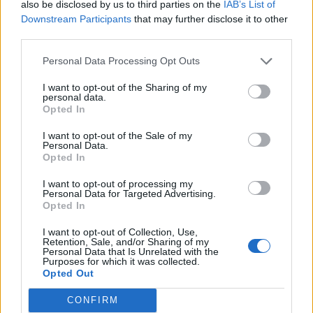
also be disclosed by us to third parties on the
IAB’s List of
Downstream Participants
that may further disclose it to other
third parties.
Personal Data Processing Opt Outs
I want to opt-out of the Sharing of my
personal data.
Opted In
I want to opt-out of the Sale of my
Personal Data.
Opted In
2026. augusztus 06., csütörtök
I want to opt-out of processing my
Ezerarcú Magyarország – így látjuk
Personal Data for Targeted Advertising.
Opted In
mi: mutasd meg a kedvenc
élményedet, és nyerj a Krónikával!
I want to opt-out of Collection, Use,
Retention, Sale, and/or Sharing of my
Personal Data that Is Unrelated with the
Purposes for which it was collected.
Opted Out
CONFIRM