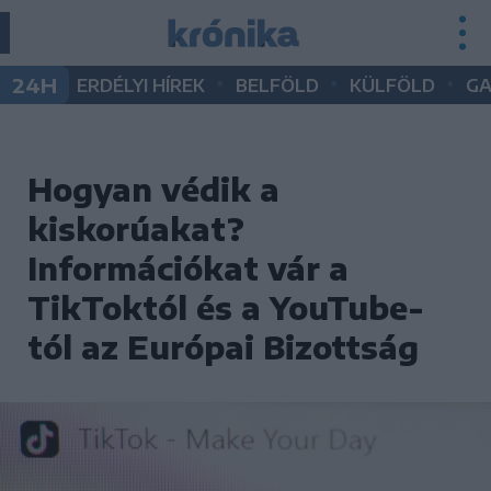
•
•
•
24H
ERDÉLYI HÍREK
BELFÖLD
KÜLFÖLD
G
Hogyan védik a
kiskorúakat?
Információkat vár a
TikToktól és a YouTube-
tól az Európai Bizottság