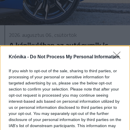
2026. augusztus 06., csütörtök
A kánikulában az autógumik is
fokozott terhelésnek vannak
Krónika -
Do Not Process My Personal Information
kitéve – egy apró hiba is
durrdefekthez vezethet
If you wish to opt-out of the sale, sharing to third parties, or
processing of your personal or sensitive information for
targeted advertising by us, please use the below opt-out
section to confirm your selection. Please note that after your
opt-out request is processed you may continue seeing
interest-based ads based on personal information utilized by
us or personal information disclosed to third parties prior to
your opt-out. You may separately opt-out of the further
disclosure of your personal information by third parties on the
IAB’s list of downstream participants. This information may