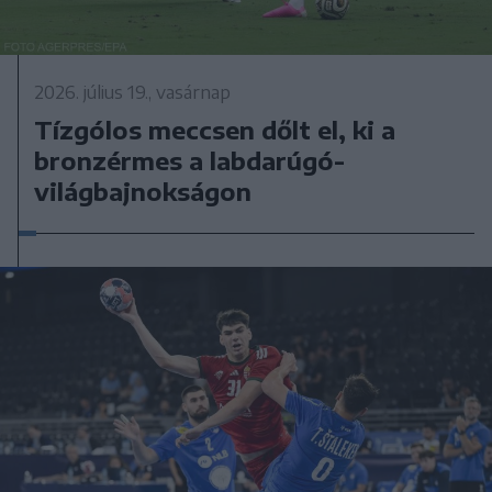
2026. július 19., vasárnap
Tízgólos meccsen dőlt el, ki a
bronzérmes a labdarúgó-
világbajnokságon