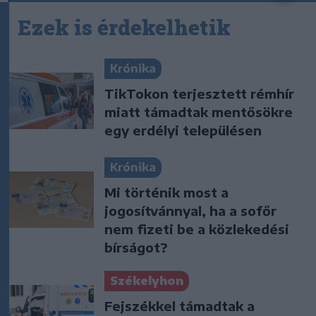
Ezek is érdekelhetik
Krónika
TikTokon terjesztett rémhír
miatt támadtak mentősökre
egy erdélyi településen
Krónika
Mi történik most a
jogosítvánnyal, ha a sofőr
nem fizeti be a közlekedési
bírságot?
Székelyhon
Fejszékkel támadtak a