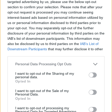
targeted advertising by us, please use the below opt-out
section to confirm your selection. Please note that after your
opt-out request is processed you may continue seeing
interest-based ads based on personal information utilized by
us or personal information disclosed to third parties prior to
your opt-out. You may separately opt-out of the further
disclosure of your personal information by third parties on the
IAB’s list of downstream participants. This information may
also be disclosed by us to third parties on the
IAB’s List of
Downstream Participants
that may further disclose it to other
third parties.
2026. július 20., hétfő
Personal Data Processing Opt Outs
„Helyén volt a szívünk”.
I want to opt-out of the Sharing of my
personal data.
Főszereplők értékelték a
Opted In
Krónikának a magyar junior
I want to opt-out of the Sale of my
kézilabda-válogatott kolozsvári
Personal Data.
Opted In
Eb-diadalát
I want to opt-out of processing my
Personal Data for Targeted Advertising.