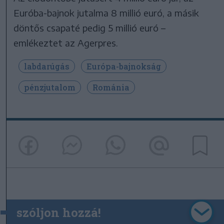
Euróba-bajnok jutalma 8 millió euró, a másik
döntős csapaté pedig 5 millió euró –
emlékeztet az Agerpres.
labdarúgás
Európa-bajnokság
pénzjutalom
Románia
szóljon hozzá!