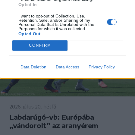
Opted In
I want to opt-out of Collection, Use,
Retention, Sale, and/or Sharing of my
Personal Data that Is Unrelated with the
Purposes for which it was collected.
Opted Out
CONFIRM
Data Deletion
Data Access
Privacy Policy
2026. július 20., hétfő
Labdarúgó-vb: Európába
„vándorolt” az aranyérem