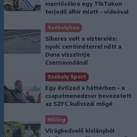
mentősökre egy TikTokon
terjedő álhír miatt – videóval
Székelyhon
Sikeres volt a vízterelés:
nyolc centiméterrel nőtt a
Duna vízszintje
Csernavodánál
Székely Sport
Egy évtized a háttérben – a
csapatmenedzser bevezetett
az SZFC kulisszái mögé
Nőileg
Virágkedvelő kislányból