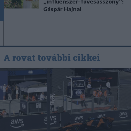
„influenszer-füvesasszony”:
Gáspár Hajnal
A rovat további cikkei