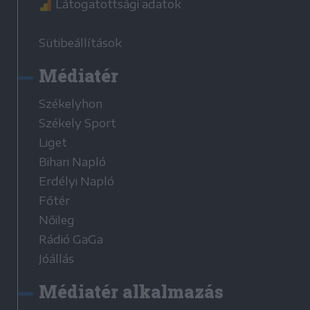
Látogatottsági adatok
Sütibeállítások
Médiatér
Székelyhon
Székely Sport
Liget
Bihari Napló
Erdélyi Napló
Főtér
Nőileg
Rádió GaGa
Jóállás
Médiatér alkalmazás