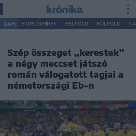
•
•
•
24H
ERDÉLYI HÍREK
BELFÖLD
KÜLFÖLD
G
Szép összeget „kerestek”
a négy meccset játszó
román válogatott tagjai a
németországi Eb-n