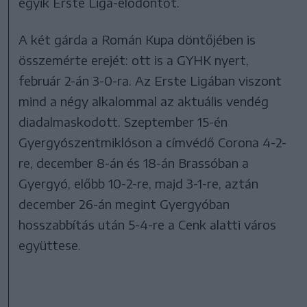
egyik Erste Liga-elődöntőt.
A két gárda a Román Kupa döntőjében is
összemérte erejét: ott is a GYHK nyert,
február 2-án 3-0-ra. Az Erste Ligában viszont
mind a négy alkalommal az aktuális vendég
diadalmaskodott. Szeptember 15-én
Gyergyószentmiklóson a címvédő Corona 4-2-
re, december 8-án és 18-án Brassóban a
Gyergyó, előbb 10-2-re, majd 3-1-re, aztán
december 26-án megint Gyergyóban
hosszabbítás után 5-4-re a Cenk alatti város
együttese.