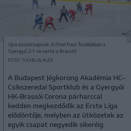
Újra összecsapnak. A Final Four fináléjában a
Gyergyó 2-1-re verte a Brassót
FOTÓ: TUCHILUȘ ALEX
A Budapest Jégkorong Akadémia HC–
Csíkszeredai Sportklub és a Gyergyói
HK–Brassói Corona párharccal
kedden megkezdődik az Erste Liga
elődöntője, melyben az ütközetek az
egyik csapat negyedik sikeréig