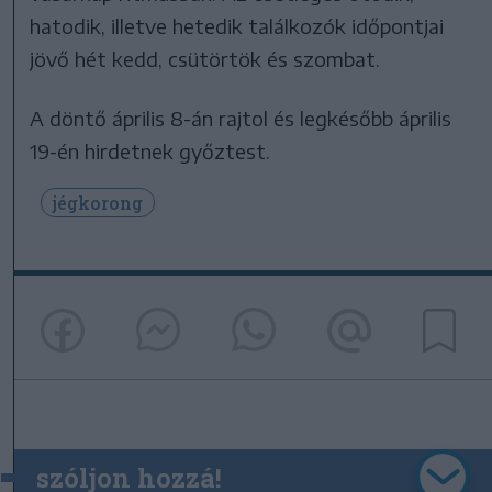
hatodik, illetve hetedik találkozók időpontjai
jövő hét kedd, csütörtök és szombat.
A döntő április 8-án rajtol és legkésőbb április
19-én hirdetnek győztest.
jégkorong
szóljon hozzá!