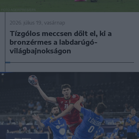
2026. július 19., vasárnap
Tízgólos meccsen dőlt el, ki a
bronzérmes a labdarúgó-
világbajnokságon