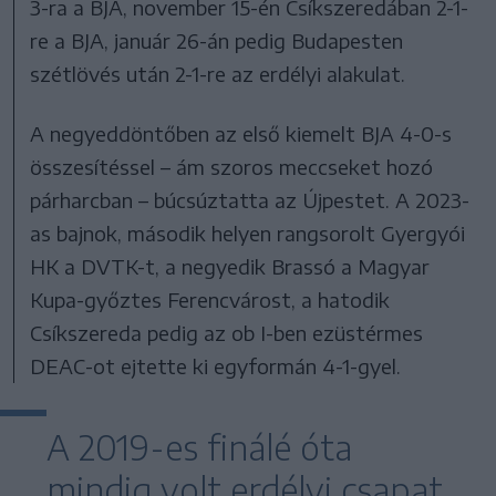
3-ra a BJA, november 15-én Csíkszeredában 2-1-
re a BJA, január 26-án pedig Budapesten
szétlövés után 2-1-re az erdélyi alakulat.
A negyeddöntőben az első kiemelt BJA 4-0-s
összesítéssel – ám szoros meccseket hozó
párharcban – búcsúztatta az Újpestet. A 2023-
as bajnok, második helyen rangsorolt Gyergyói
HK a DVTK-t, a negyedik Brassó a Magyar
Kupa-győztes Ferencvárost, a hatodik
Csíkszereda pedig az ob I-ben ezüstérmes
DEAC-ot ejtette ki egyformán 4-1-gyel.
A 2019-es finálé óta
mindig volt erdélyi csapat