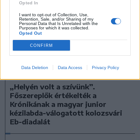
Opted In
I want to opt-out of Collection, Use,
Retention, Sale, and/or Sharing of my
Personal Data that Is Unrelated with the
Purposes for which it was collected.
Opted Out
CONFIRM
Data Deletion
Data Access
Privacy Policy
2026. július 20., hétfő
„Helyén volt a szívünk”.
Főszereplők értékelték a
Krónikának a magyar junior
kézilabda-válogatott kolozsvári
Eb-diadalát