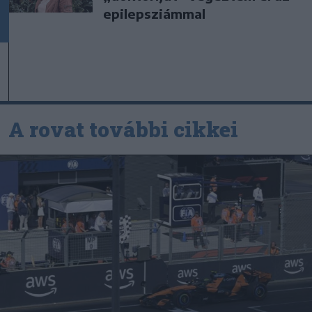
epilepsziámmal
A rovat további cikkei