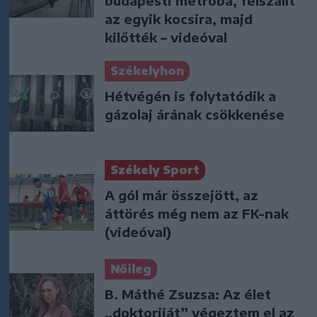
budapesti metróba, felszállt
az egyik kocsira, majd
kilőtték – videóval
Székelyhon
Hétvégén is folytatódik a
gázolaj árának csökkenése
Székely Sport
A gól már összejött, az
áttörés még nem az FK-nak
(videóval)
Nőileg
B. Máthé Zsuzsa: Az élet
„doktoriját” végeztem el az