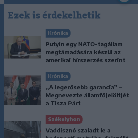
Ezek is érdekelhetik
Krónika
Putyin egy NATO-tagállam
megtámadására készül az
amerikai hírszerzés szerint
Krónika
„A legerősebb garancia” –
Megnevezte államfőjelöltjét
a Tisza Párt
Székelyhon
Vaddisznó szaladt le a