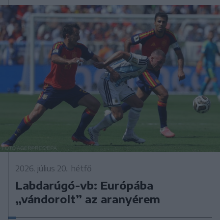
2026. július 20., hétfő
Labdarúgó-vb: Európába
„vándorolt” az aranyérem