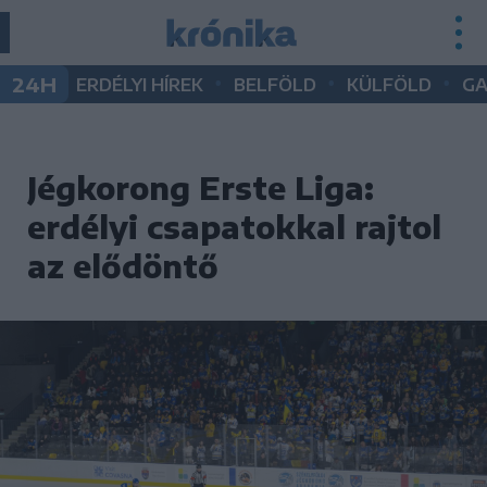
•
•
•
24H
ERDÉLYI HÍREK
BELFÖLD
KÜLFÖLD
G
Jégkorong Erste Liga:
erdélyi csapatokkal rajtol
az elődöntő