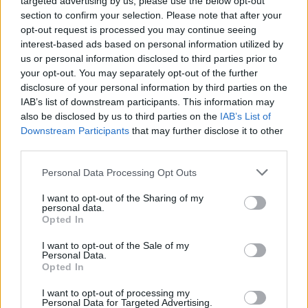
targeted advertising by us, please use the below opt-out
section to confirm your selection. Please note that after your
opt-out request is processed you may continue seeing
interest-based ads based on personal information utilized by
us or personal information disclosed to third parties prior to
your opt-out. You may separately opt-out of the further
disclosure of your personal information by third parties on the
IAB’s list of downstream participants. This information may
also be disclosed by us to third parties on the
IAB’s List of
Downstream Participants
that may further disclose it to other
third parties.
2026. július 22., szerda
Nagyon fontos a mentális
Personal Data Processing Opt Outs
felkészülés is. Ilyés Ferenc MKSZ-
I want to opt-out of the Sharing of my
elnök a fiatal kézilabdázók
personal data.
Opted In
szintugrásáról
I want to opt-out of the Sale of my
Personal Data.
Opted In
I want to opt-out of processing my
Personal Data for Targeted Advertising.