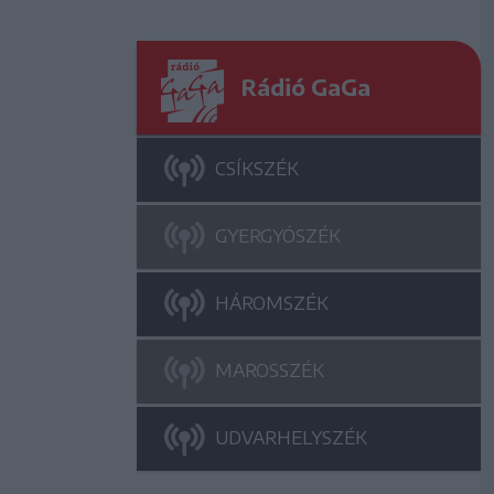
Rádió GaGa
CSÍKSZÉK
GYERGYÓSZÉK
HÁROMSZÉK
MAROSSZÉK
UDVARHELYSZÉK