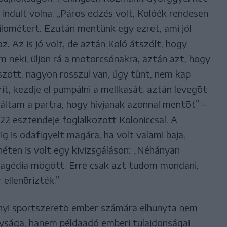
indult volna. „Páros edzés volt, Kolóék rendesen
ilométert. Ezután mentünk egy ezret, ami jól
z. Az is jó volt, de aztán Koló átszólt, hogy
 neki, üljön rá a motorcsónakra, aztán azt, hogy
tszott, nagyon rosszul van, úgy tûnt, nem kap
t, kezdje el pumpálni a mellkasát, aztán levegõt
abáltam a partra, hogy hívjanak azonnal mentõt” –
 22 esztendeje foglalkozott Koloniccsal. A
g is odafigyelt magára, ha volt valami baja,
héten is volt egy kivizsgáláson: „Néhányan
 tragédia mögött. Erre csak azt tudom mondani,
ellenõrizték.”
nnyi sportszeretõ ember számára elhunyta nem
gysága, hanem példaadó emberi tulajdonságai