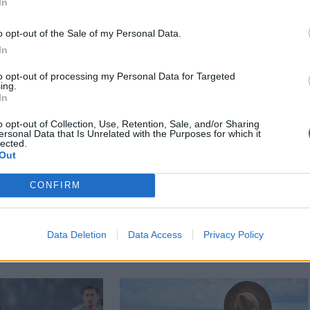
In
o opt-out of the Sale of my Personal Data.
In
to opt-out of processing my Personal Data for Targeted
ing.
In
o opt-out of Collection, Use, Retention, Sale, and/or Sharing
Székelyhon
ersonal Data that Is Unrelated with the Purposes for which it
lected.
r
Tömegverekedés lett a
Out
ja a maga
szűk mezőgazdasági
málni a világ
úti vitából
CONFIRM
rabját”.
Csatószegen
és Szabó
.)
Data Deletion
Data Access
Privacy Policy