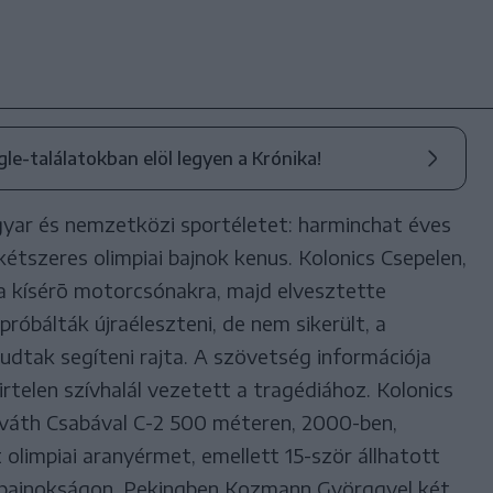
ogle-találatokban elöl legyen a Krónika!
yar és nemzetközi sportéletet: harminchat éves
étszeres olimpiai bajnok kenus. Kolonics Csepelen,
 a kísérõ motorcsónakra, majd elvesztette
óbálták újraéleszteni, de nem sikerült, a
dtak segíteni rajta. A szövetség információja
hirtelen szívhalál vezetett a tragédiához. Kolonics
váth Csabával C-2 500 méteren, 2000-ben,
olimpiai aranyérmet, emellett 15-ször állhatott
ágbajnokságon. Pekingben Kozmann Györggyel két