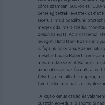
páros számban, 500-on és 1000-n 
bemelegítettek, eveztek öt-hat k
sikerült, majd odaálltunk ötszázho
menjek oda, mert szédül. Mondtam
dõljön hanyatt. Az arcszínébõl lá
levegõt. Biztattam Kozmann Gyuri
is fújtunk az orrába, közben kiki
mesélte Ludasi Róbert tréner, aki
mesteredzõ szerint Kolonics mindi
azonnal orvoshoz fordult, a múlt 
felvetik, nem állhat-e dopping a
Gyurit idén már hatszor-nyolcszor 
„A kajak-kenus család és valame
pusztán egyedülálló sportolói na