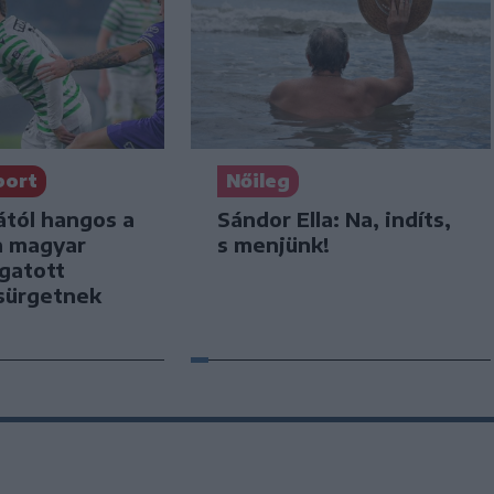
port
Nőileg
ától hangos a
Sándor Ella: Na, indíts,
a magyar
s menjünk!
ogatott
sürgetnek