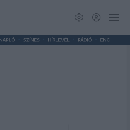
•
•
•
•
 NAPLÓ
SZÍNES
HÍRLEVÉL
RÁDIÓ
ENG