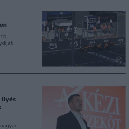
don
rit
ydíjat
 Ilyés
k
 magyar