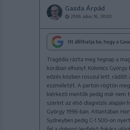
Gazda Árpád
2008. július 16., 00:00
Itt állíthatja be, hogy a Go
Tragédia rázta meg tegnap a mag
korában elhunyt Kolonics György k
edzés közben rosszul lett, rádõlt
eszméletét. A parton rögtön megpr
kiérkezõ mentõk pedig már nem tu
szerint az elsõ diagnózis alapján 
György 1996-ban, Atlantában Hor
Sydneyben pedig C-1 500-on nyert 
fel a dobogó legfelsõ fokára vil