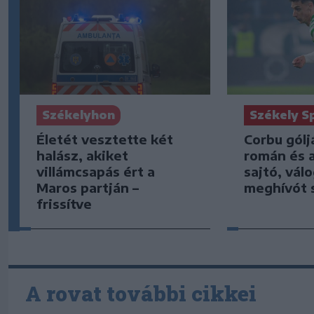
Székely S
Székelyhon
Corbu gólj
Életét vesztette két
román és 
halász, akiket
sajtó, vál
villámcsapás ért a
meghívót 
Maros partján –
frissítve
A rovat további cikkei