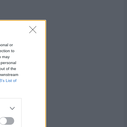
sonal or
ection to
ou may
 personal
out of the
 downstream
B’s List of