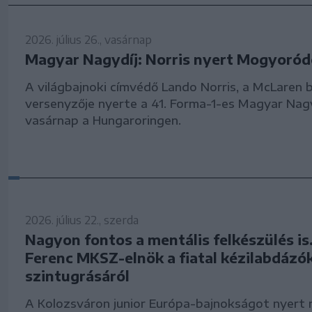
2026. július 26., vasárnap
Magyar Nagydíj: Norris nyert Mogyoró
A világbajnoki címvédő Lando Norris, a McLaren b
versenyzője nyerte a 41. Forma-1-es Magyar Nag
vasárnap a Hungaroringen.
2026. július 22., szerda
Nagyon fontos a mentális felkészülés is.
Ferenc MKSZ-elnök a fiatal kézilabdázó
szintugrásáról
A Kolozsváron junior Európa-bajnokságot nyert