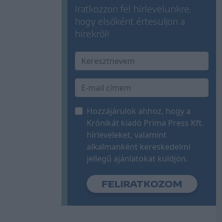
Iratkozzon fel hírlevelünkre,
hogy elsőként értesüljön a
hírekről!
Hozzájárulok ahhoz, hogy a
Krónikát kiadó Príma Press Kft.
hírleveleket, valamint
alkalmanként kereskedelmi
jellegű ajánlatokat küldjön.