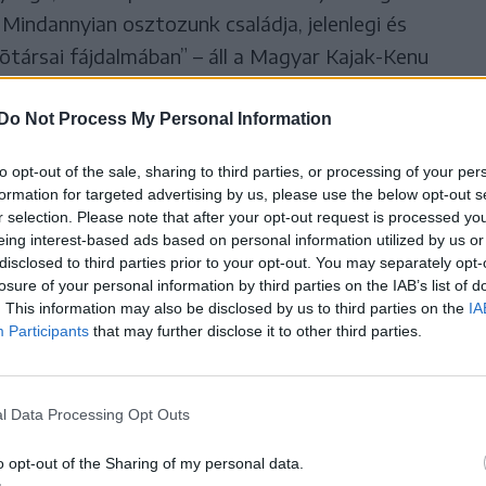
 Mindannyian osztozunk családja, jelenlegi és
õtársai fájdalmában” – áll a Magyar Kajak-Kenu
cs Györgyöt az MKKSZ és a Magyar Olimpiai
i.
Do Not Process My Personal Information
to opt-out of the sale, sharing to third parties, or processing of your per
formation for targeted advertising by us, please use the below opt-out s
r selection. Please note that after your opt-out request is processed y
eing interest-based ads based on personal information utilized by us or
disclosed to third parties prior to your opt-out. You may separately opt-
losure of your personal information by third parties on the IAB’s list of
. This information may also be disclosed by us to third parties on the
IA
Participants
that may further disclose it to other third parties.
l Data Processing Opt Outs
o opt-out of the Sharing of my personal data.