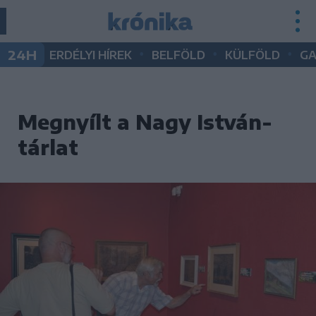
•
•
•
24H
ERDÉLYI HÍREK
BELFÖLD
KÜLFÖLD
G
Megnyílt a Nagy István-
tárlat