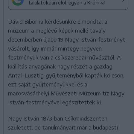
találatokban elöl legyen a Krónika!
Dávid Bíborka kérdésünkre elmondta: a
múzeum a meglévő képek mellé tavaly
decemberben újabb 19 Nagy István-festményt
vásárolt, így immár mintegy negyven
festményük van a csíkszeredai művésztől. A
kiállítás anyagának nagy részét a gazdag
Antal–Lusztig-gyűjteményből kapták kölcsön,
ezt saját gyűjteményükkel és a
marosvásárhelyi Művészeti Múzeum tíz Nagy
István-festményével egészítették ki.
Nagy István 1873-ban Csíkmindszenten
született, de tanulmányait már a budapesti