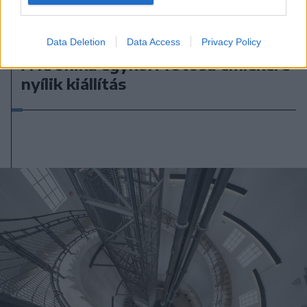
2026. július 30., csütörtök
Data Deletion
Data Access
Privacy Policy
A Krónika egykori fotósa emlékére
nyílik kiállítás