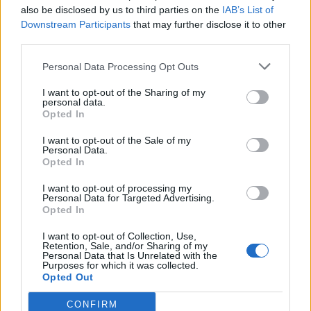
also be disclosed by us to third parties on the
IAB’s List of
2026. augusztus 04., kedd
Downstream Participants
that may further disclose it to other
Aradi színházi ősbemutató is
third parties.
látható lesz a békéscsabai
Personal Data Processing Opt Outs
nemzetközi fesztiválon
I want to opt-out of the Sharing of my
personal data.
Opted In
I want to opt-out of the Sale of my
Personal Data.
Opted In
I want to opt-out of processing my
Personal Data for Targeted Advertising.
Opted In
I want to opt-out of Collection, Use,
Retention, Sale, and/or Sharing of my
Personal Data that Is Unrelated with the
Purposes for which it was collected.
Opted Out
CONFIRM