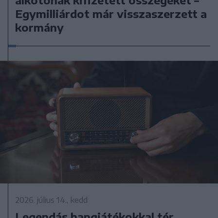
alkotónak kifizetett összegeket –
Egymilliárdot már visszaszerzett a
kormány
2026. július 14., kedd
Legendás hangjátékokkal tér