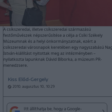
A csíkszeredai, illetve csíkszeredai származású
festőművészek népszerűsítése a célja a Csíki Székely
Múzeumnak és a helyi önkormányzatnak, ezért a
csíkszeredai városnapok keretében egy nagyszabású Na
István-kiállítást nyitottak meg az intézményben –
nyilatkozta lapunknak Dávid Bíborka, a múzeum PR-
menedzsere.
Kiss Előd-Gergely
2010. augusztus 10., 10:29
Itt állíthatja be, hogy a Google-