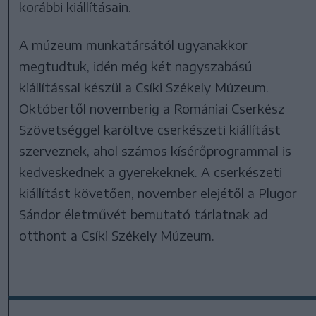
korábbi kiállításain.
A múzeum munkatársától ugyanakkor
megtudtuk, idén még két nagyszabású
kiállítással készül a Csíki Székely Múzeum.
Októbertől novemberig a Romániai Cserkész
Szövetséggel karöltve cserkészeti kiállítást
szerveznek, ahol számos kísérőprogrammal is
kedveskednek a gyerekeknek. A cserkészeti
kiállítást követően, november elejétől a Plugor
Sándor életművét bemutató tárlatnak ad
otthont a Csíki Székely Múzeum.