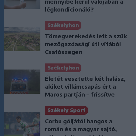
mennyibe kerül valójában a
légkondicionáló?
Székelyhon
Tömegverekedés lett a szűk
mezőgazdasági úti vitából
Csatószegen
Székelyhon
Életét vesztette két halász,
akiket villámcsapás ért a
Maros partján – frissítve
Székely Sport
Corbu góljától hangos a
román és a magyar sajtó,