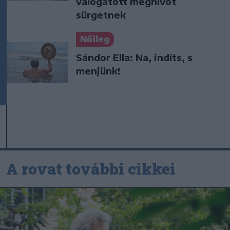
válogatott meghívót
sürgetnek
Nőileg
Sándor Ella: Na, indíts, s
menjünk!
A rovat további cikkei