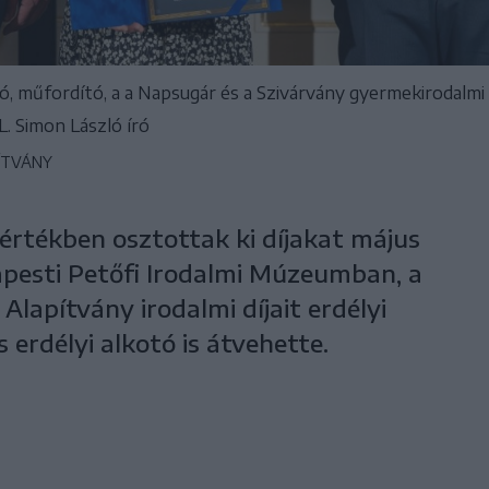
 író, műfordító, a a Napsugár és a Szivárvány gyermekirodalm
. Simon László író
ÍTVÁNY
t értékben osztottak ki díjakat május
apesti Petőfi Irodalmi Múzeumban, a
lapítvány irodalmi díjait erdélyi
 erdélyi alkotó is átvehette.