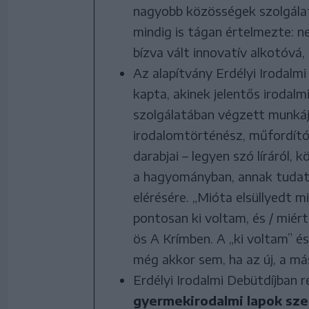
nagyobb közösségek szolgála
mindig is tágan értelmezte: ne
bízva vált innovatív alkotóvá,
Az alapítvány Erdélyi Irodalmi
kapta, akinek jelentős irodal
szolgálatában végzett munkája
irodalomtörténész, műfordító
darabjai – legyen szó líráról, 
a hagyományban, annak tudatáb
elérésére. „Mióta elsüllyedt m
pontosan ki voltam, és / miért 
ös A Krímben. A „ki voltam” és
még akkor sem, ha az új, a má
Erdélyi Irodalmi Debütdíjban r
gyermekirodalmi lapok sz