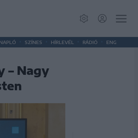
•
•
•
•
 NAPLÓ
SZÍNES
HÍRLEVÉL
RÁDIÓ
ENG
y – Nagy
sten