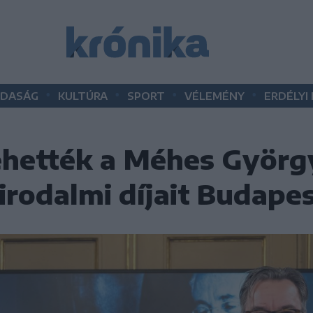
•
•
•
•
DASÁG
KULTÚRA
SPORT
VÉLEMÉNY
ERDÉLYI
vehették a Méhes Györg
irodalmi díjait Budape