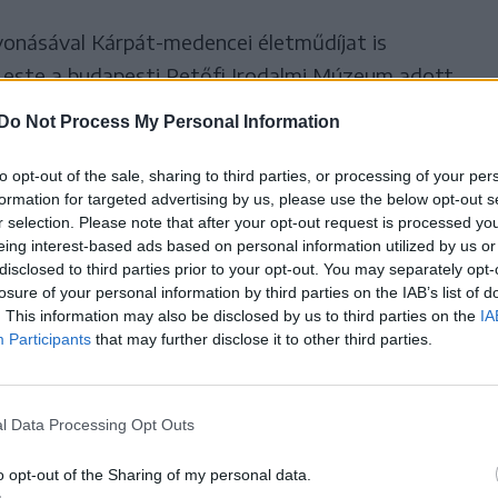
onásával Kárpát-medencei életműdíjat is
 este a budapesti Petőfi Irodalmi Múzeum adott
ek Alapítvány irodalmi díjátadó gálájának, amely
Do Not Process My Personal Information
epévé vált. A gálán három kategóriában –
 – tüntették ki a magyar nyelvű irodalom
to opt-out of the sale, sharing to third parties, or processing of your per
formation for targeted advertising by us, please use the below opt-out s
n a kulturális élet számos meghatározó
r selection. Please note that after your opt-out request is processed y
adók, szerkesztőségek képviselői, elismert
eing interest-based ads based on personal information utilized by us or
disclosed to third parties prior to your opt-out. You may separately opt-
gek – is jelen volt, hogy együtt tisztelegjenek a
losure of your personal information by third parties on the IAB’s list of
elyei és kiválóságai előtt.
. This information may also be disclosed by us to third parties on the
IA
Participants
that may further disclose it to other third parties.
 szellemi hagyatékának
bbörökítését szolgáló
l Data Processing Opt Outs
 évben, a Kossuth-díjas író
o opt-out of the Sharing of my personal data.