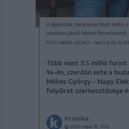
A díjazottak: Karácsonyi Zsolt költő,
nevében László Noémi főszerkesztő, L
FOTÓ: MÉHES GYÖRGY – NAGY ELEK ALAP
Több mint 3.5 millió forin
14-én, szerdán este a bud
Méhes György – Nagy Elek A
folyóirat szerkesztősége és
Krónika
2025. május 15., 11:02