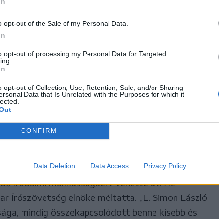
In
z kapcsolódóan rendezik meg,
o opt-out of the Sale of my Personal Data.
íneken, Budapesten, illetve
In
to opt-out of processing my Personal Data for Targeted
ing.
In
o opt-out of Collection, Use, Retention, Sale, and/or Sharing
ersonal Data that Is Unrelated with the Purposes for which it
ség és az Erdélyi Magyar Írók Ligája ajánlása
lected.
Out
választja ki.
CONFIRM
Data Deletion
Data Access
Privacy Policy
lapítvány Kárpát-medencei Irodalmi Életműdíját
dő irodalmi munkásságáért vehette át. Az
ar Írószövetség elnöke méltatta. „L. Simon László
ága, mindig összekapcsolódott benne kisebb és