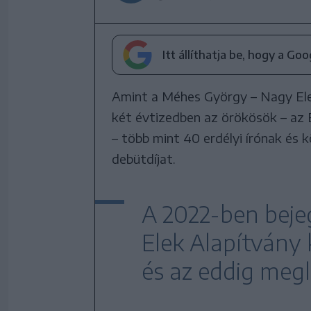
Itt állíthatja be, hogy a Go
Amint a Méhes György – Nagy Ele
két évtizedben az örökösök – az 
– több mint 40 erdélyi írónak és
debütdíjat.
A 2022-ben beje
Elek Alapítvány k
és az eddig megl