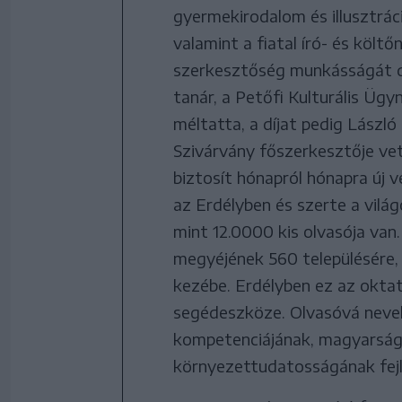
gyermekirodalom és illusztrác
valamint a fiatal író- és költ
szerkesztőség munkásságát dr
tanár, a Petőfi Kulturális Ü
méltatta, a díjat pedig Lászl
Szivárvány főszerkesztője vet
biztosít hónapról hónapra új 
az Erdélyben és szerte a vilá
mint 12.0000 kis olvasója van
megyéjének 560 településére, 
kezébe. Erdélyben ez az okta
segédeszköze. Olvasóvá nevel,
kompetenciájának, magyarság
környezettudatosságának fejle