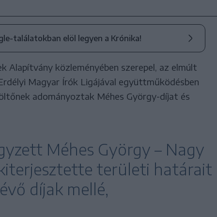
ogle-találatokban elöl legyen a Krónika!
k Alapítvány közleményében szerepel, az elmúlt
Erdélyi Magyar Írók Ligájával együttműködésben
 költőnek adományoztak Méhes György-díjat és
gyzett Méhes György – Nagy
iterjesztette területi határait
évő díjak mellé,