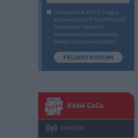
Hozzájárulok ahhoz, hogy a
Krónikát kiadó Príma Press Kft.
hírleveleket, valamint
alkalmanként kereskedelmi
jellegű ajánlatokat küldjön.
Rádió GaGa
CSÍKSZÉK