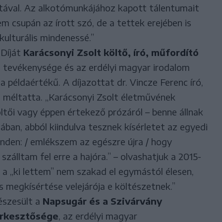
tával. Az alkotómunkájához kapott tálentumait
m csupán az írott szó, de a tettek erejében is
 kulturális mindenessé.”
 Díját
Karácsonyi Zsolt költő, író, műfordító
mi tevékenysége és az erdélyi magyar irodalom
 példaértékű. A díjazottat dr. Vincze Ferenc író,
 méltatta. „Karácsonyi Zsolt életművének
költői vagy éppen értekező prózáról – benne állnak
an, abból kiindulva tesznek kísérletet az egyedi
inden: / emlékszem az egészre újra / hogy
szálltam fel erre a hajóra.” – olvashatjuk a 2015-
 a „ki lettem” nem szakad el egymástól élesen,
s megkísértése velejárója e költészetnek.”
észesült a
Napsugár és a Szivárvány
erkesztősége
, az erdélyi magyar