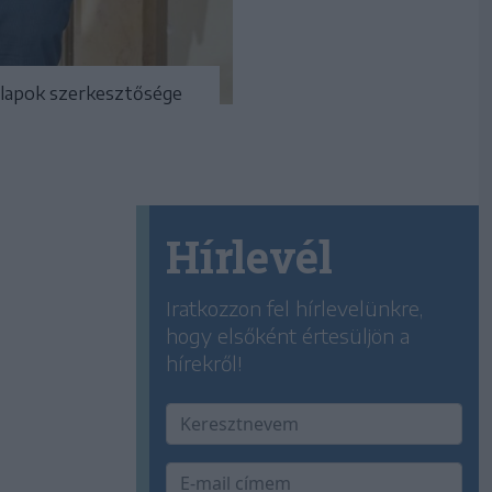
i lapok szerkesztősége
Hírlevél
Iratkozzon fel hírlevelünkre,
hogy elsőként értesüljön a
hírekről!