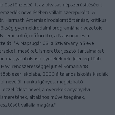
ió ösztönzéséért, az olvasás népszerűsítéséért,
őnemzedék nevelésében vállalt szerepükért. A
. Harmath Artemisz irodalomtörténész, kritikus,
gynökség gyermekirodalmi programjának vezetője
ó Noémi költő, műfordító, a Napsugár és a
te át. "A Napsugár 68, a Szivárvány 45 éve
verseket, meséket, ismeretterjesztő tartalmakat
gon magyarul olvasó gyerekeknek. Jelenleg több,
. Havi rendszerességgel jut el Románia 18
több ezer iskolába, 8000 általános iskolás kisdiák
tói-nevelői munka igényes, megbízható
 ezzel ízlést nevel, a gyerekek anyanyelvi
ismeretének, általános műveltségének,
sztését vállalja magára."