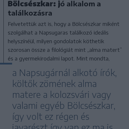
Bölcsészkar: j
ó alkalom a
találkozásra
Felvetettük azt is, hogy a Bölcsészkar miként
szolgálhat a Napsugaras találkozó ideális
helyszínéül, milyen gondolatok köthetik
szorosan össze a filológiát mint „alma matert”
és a gyermekirodalmi lapot. Mint mondta,
a Napsugárnál alkotó írók,
költők zömének alma
matere a kolozsvári vagy
valami egyéb Bölcsészkar,
így volt ez régen és
javarészt így van ez ma is.