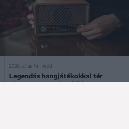
2026. július 14., kedd
Legendás hangjátékokkal tér
vissza a Kossuth Rádió