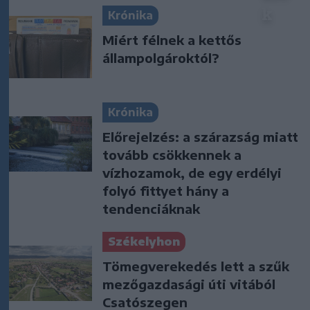
Krónika
Miért félnek a kettős
állampolgároktól?
Krónika
Előrejelzés: a szárazság miatt
tovább csökkennek a
vízhozamok, de egy erdélyi
folyó fittyet hány a
tendenciáknak
Székelyhon
Tömegverekedés lett a szűk
mezőgazdasági úti vitából
Csatószegen