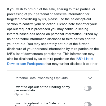
If you wish to opt-out of the sale, sharing to third parties, or
processing of your personal or sensitive information for
targeted advertising by us, please use the below opt-out
section to confirm your selection. Please note that after your
Ajándék a közösségben való
opt-out request is processed you may continue seeing
interest-based ads based on personal information utilized by
gondolkodás – jubilál a
us or personal information disclosed to third parties prior to
your opt-out. You may separately opt-out of the further
Napsugár és Szivárvány
disclosure of your personal information by third parties on the
gyermeklapok válaszúti
IAB’s list of downstream participants. This information may
also be disclosed by us to third parties on the
IAB’s List of
pedagógusfóruma
Downstream Participants
that may further disclose it to other
Nyolc erdélyi megyéből érkeztek
third parties.
tanítónők és óvónők a Kolozs megyei
Personal Data Processing Opt Outs
Válaszútra, a Napsugár és Szivárvány
I want to opt-out of the Sharing of my
gyermeklapok munkaközössége által
personal data.
szervezett pedagógusfórumra.
Opted In
I want to opt-out of the Sale of my