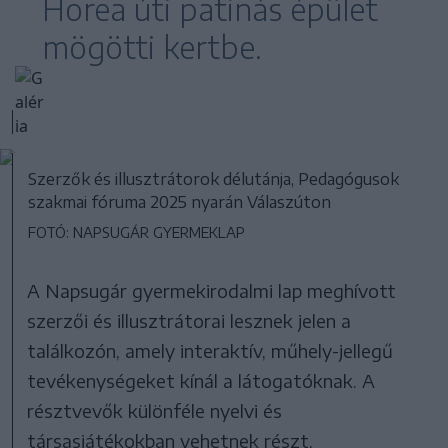
Horea úti patinás épület
mögötti kertbe.
Szerzők és illusztrátorok délutánja, Pedagógusok
szakmai fóruma 2025 nyarán Válaszúton
FOTÓ: NAPSUGÁR GYERMEKLAP
A Napsugár gyermekirodalmi lap meghívott
szerzői és illusztrátorai lesznek jelen a
találkozón, amely interaktív, műhely-jellegű
tevékenységeket kínál a látogatóknak. A
résztvevők különféle nyelvi és
társasjátékokban vehetnek részt,