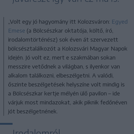
„Volt egy jó hagyomány itt Kolozsváron:
Egyed
Emese
(a Bölcsészkar oktatója, költő, író,
irodalomtörténész) sok éven át szervezett
bölcsésztalálkozót a Kolozsvári Magyar Napok
idején. Jó volt ez, mert e szakmában sokan
messzire vetődnek a világban, s ilyenkor van
alkalom találkozni, elbeszélgetni. A valódi,
őszinte beszélgetések helyszíne volt mindig is
a Bölcsészkar kertje mélyén ülő pavilon – ide
várjuk most mindazokat, akik piknik fedőnéven
jót beszélgetnének.
Irodalomról,