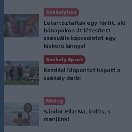
Székelyhon
Letartóztattak egy férfit, aki
hónapokon át létesített
szexuális kapcsolatot egy
kiskorú lánnyal
Székely Sport
Kezdési időpontot kapott a
székely derbi
Nőileg
Sándor Ella: Na, indíts, s
menjünk!