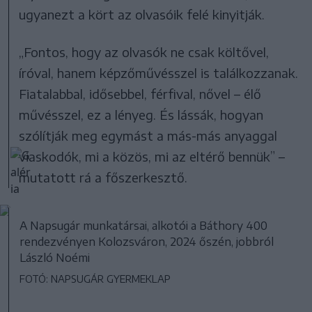
ugyanezt a kört az olvasóik felé kinyitják.
„Fontos, hogy az olvasók ne csak költővel,
íróval, hanem képzőművésszel is találkozzanak.
Fiatalabbal, idősebbel, férfival, nővel – élő
művésszel, ez a lényeg. És lássák, hogyan
szólítják meg egymást a más-más anyaggal
viaskodók, mi a közös, mi az eltérő bennük” –
mutatott rá a főszerkesztő.
A Napsugár munkatársai, alkotói a Báthory 400
rendezvényen Kolozsváron, 2024 őszén, jobbról
László Noémi
FOTÓ: NAPSUGÁR GYERMEKLAP