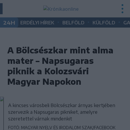
•
•
•
24H
ERDÉLYI HÍREK
BELFÖLD
KÜLFÖLD
G
A Bölcsészkar mint alma
mater – Napsugaras
piknik a Kolozsvári
Magyar Napokon
A kincses városbeli Bölcsészkar árnyas kertjében
szervezik a Napsugaras pikniket, amelyre
szeretettel várnak mindenkit
FOTÓ: MAGYAR NYELV ÉS IRODALOM SZAK/FACEBOOK