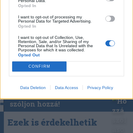
Personal Data.
Kolozsvári Magyar Napok
irodalom
Opted In
I want to opt-out of processing my
Personal Data for Targeted Advertising.
Opted In
I want to opt-out of Collection, Use,
Retention, Sale, and/or Sharing of my
Personal Data that Is Unrelated with the
Purposes for which it was collected.
Opted Out
CONFIRM
Data Deletion
Data Access
Privacy Policy
szóljon hozzá!
Ezek is érdekelhetik