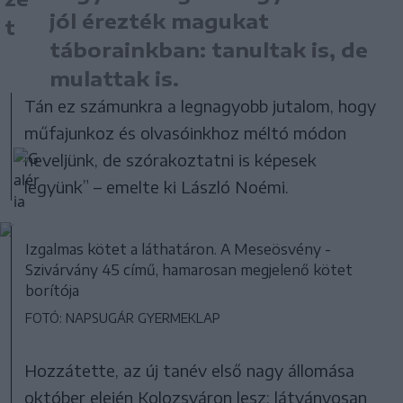
jól érezték magukat
táborainkban: tanultak is, de
mulattak is.
Tán ez számunkra a legnagyobb jutalom, hogy
műfajunkoz és olvasóinkhoz méltó módon
neveljünk, de szórakoztatni is képesek
legyünk” – emelte ki László Noémi.
Izgalmas kötet a láthatáron. A Meseösvény -
Szivárvány 45 című, hamarosan megjelenő kötet
borítója
FOTÓ: NAPSUGÁR GYERMEKLAP
Hozzátette, az új tanév első nagy állomása
október elején Kolozsváron lesz: látványosan