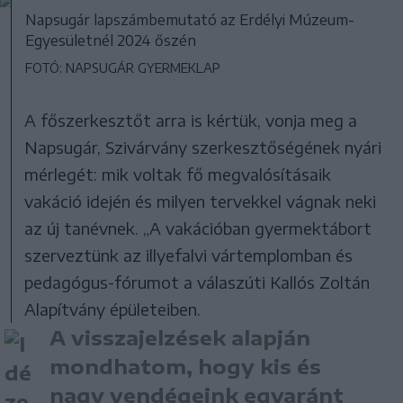
Napsugár lapszámbemutató az Erdélyi Múzeum-
Egyesületnél 2024 őszén
FOTÓ: NAPSUGÁR GYERMEKLAP
A főszerkesztőt arra is kértük, vonja meg a
Napsugár, Szivárvány szerkesztőségének nyári
mérlegét: mik voltak fő megvalósításaik
vakáció idején és milyen tervekkel vágnak neki
az új tanévnek. „A vakációban gyermektábort
szerveztünk az illyefalvi vártemplomban és
pedagógus-fórumot a válaszúti Kallós Zoltán
Alapítvány épületeiben.
A visszajelzések alapján
mondhatom, hogy kis és
nagy vendégeink egyaránt