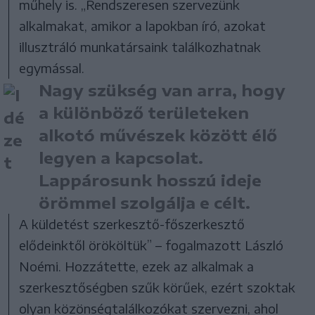
műhely is. „Rendszeresen szervezünk
alkalmakat, amikor a lapokban író, azokat
illusztráló munkatársaink találkozhatnak
egymással.
Nagy szükség van arra, hogy
a különböző területeken
alkotó művészek között élő
legyen a kapcsolat.
Lappárosunk hosszú ideje
örömmel szolgálja e célt.
A küldetést szerkesztő-főszerkesztő
elődeinktől örököltük” – fogalmazott László
Noémi. Hozzátette, ezek az alkalmak a
szerkesztőségben szűk körűek, ezért szoktak
olyan közönségtalálkozókat szervezni, ahol