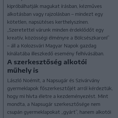
kipróbálhatják magukat írásban, kézműves
alkotásban vagy rajzolásban – mindezt egy
kötetlen, napsütéses kerthelyszínen.
„Szeretettel várunk minden érdeklődőt egy
kreatív, közösségi élményre a Bölcsészkaron!”
– áll a Kolozsvári Magyar Napok gazdag
kínálatába illeszkedő esemény felhívásában.
A szerkesztőség alkotói
műhely is
László Noémit, a Napsugár és Szivárvány
gyermeklapok főszerkesztőjét arról kérdeztük,
hogy mi hívta életre a kezdeményezést. Mint
mondta, a Napsugár szerkesztősége nem
csupán gyermeklapokat „gyárt”, hanem alkotói