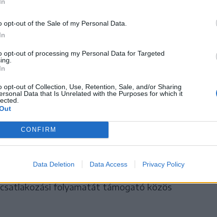
In
o opt-out of the Sale of my Personal Data.
In
to opt-out of processing my Personal Data for Targeted
ing.
 Costa kijelentette:
In
ehető leghamarabb megnyitni
o opt-out of Collection, Use, Retention, Sale, and/or Sharing
ersonal Data that Is Unrelated with the Purposes for which it
lected.
lasztert is”.
Out
CONFIRM
csúcstalálkozón Magyarország vezette
Data Deletion
Data Access
Privacy Policy
 voltak eltávolítani a „a lehető leghamarabb”
a csatlakozási folyamatát támogató közös