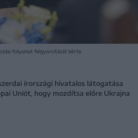
ozási folyamat felgyorsítását kérte
szerdai írországi hivatalos látogatása
ópai Uniót, hogy mozdítsa előre Ukrajna