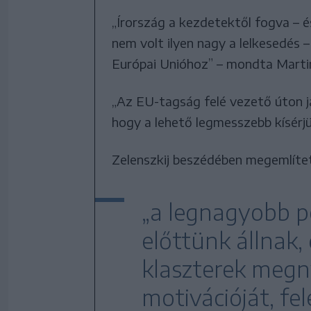
„Írország a kezdetektől fogva – é
nem volt ilyen nagy a lelkesedés
Európai Unióhoz” – mondta Marti
„Az EU-tagság felé vezető úton j
hogy a lehető legmesszebb kísérjü
Zelenszkij beszédében megemlíte
„a legnagyobb p
előttünk állnak, 
klaszterek megny
motivációját, fe