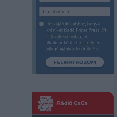
Hozzájárulok ahhoz, hogy a
Krónikát kiadó Príma Press Kft.
hírleveleket, valamint
alkalmanként kereskedelmi
jellegű ajánlatokat küldjön.
Rádió GaGa