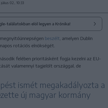
július 02., 10:33
ogle-találatokban elöl legyen a Krónika!
tt megnyitóünnepségen
beszélt
, amelyen Dublin
napos rotációs elnökségét.
második felében prioritásként fogja kezelni az EU-
ását valamennyi tagjelölt országgal, de
lépést ismét megakadályozta a
ezette új magyar kormány