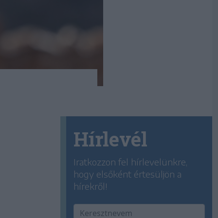
Hírlevél
Iratkozzon fel hírlevelünkre,
hogy elsőként értesüljön a
hírekről!