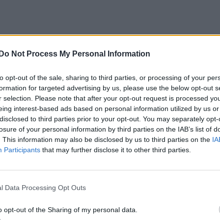
 rá, hogy időveszteség nélkül haladunk előre” –
Do Not Process My Personal Information
to opt-out of the sale, sharing to third parties, or processing of your per
5-én Ukrajna megnyitotta a hat bővítési klaszter
formation for targeted advertising by us, please use the below opt-out s
r selection. Please note that after your opt-out request is processed y
rmfeladatok listáját jelentik, amelyeket Kijevnek
eing interest-based ads based on personal information utilized by us or
ó csatlakozáshoz.
disclosed to third parties prior to your opt-out. You may separately opt-
losure of your personal information by third parties on the IAB’s list of
. This information may also be disclosed by us to third parties on the
IA
ogy a fennmaradó öt klaszter már júliusban
Participants
that may further disclose it to other third parties.
plomáciai képviselői megerősítették a Kyiv
ág akadályozza a további előrelépést.
l Data Processing Opt Outs
 Antonio, mit gondolsz?” – kérdezte Zelenszkij az
o opt-out of the Sharing of my personal data.
Costától, aki szintén részt vett az írországi