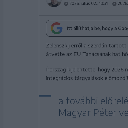
2026. július 02., 10:31
2026. 
Itt állíthatja be, hogy a Go
Zelenszkij erről a szerdán tarto
átvette az EU Tanácsának hat hó
Írország kijelentette, hogy 2026 
integrációs tárgyalások előmozdít
a további előre
Magyar Péter v