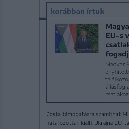
korábban írtuk
Magyar
EU-s v
csatla
fogadj
Magyar P
enyhített
találkozó
állásfogl
csatlakoz
Costa támogatásra számíthat Miche
határozottan kiállt Ukrajna EU-ta