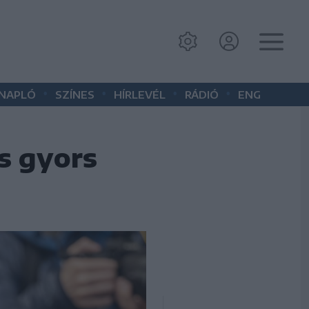
•
•
•
•
 NAPLÓ
SZÍNES
HÍRLEVÉL
RÁDIÓ
ENG
is gyors