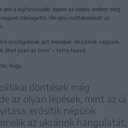
s ami a legfontosabb: éppen az elején, amikor még
 – nagyon támogatta Ukrajna csatlakozását az
n.
áró országoknak azt mondjuk: elszántak vagyunk,
k őket ezen az úton” – tette hozzá.
tte, hogy
olitikai döntések még
de az olyan lépések, mint az új
itása, erősítik népünk
lemelik az ukránok hangulatát,