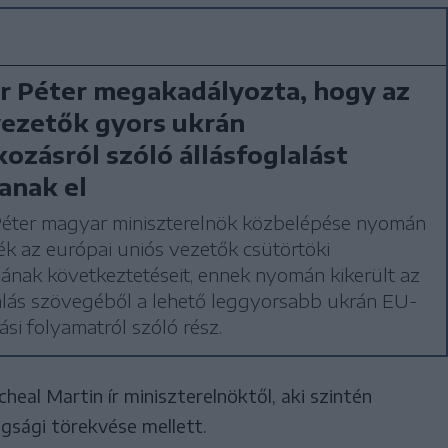
 Péter megakadályozta, hogy az
ezetők gyors ukrán
kozásról szóló állásfoglalást
anak el
éter magyar miniszterelnök közbelépése nyomán
ék az európai uniós vezetők csütörtöki
jának következtetéseit, ennek nyomán kikerült az
alás szövegéből a lehető leggyorsabb ukrán EU-
ási folyamatról szóló rész.
al Martin ír miniszterelnöktől, aki szintén
gsági törekvése mellett.