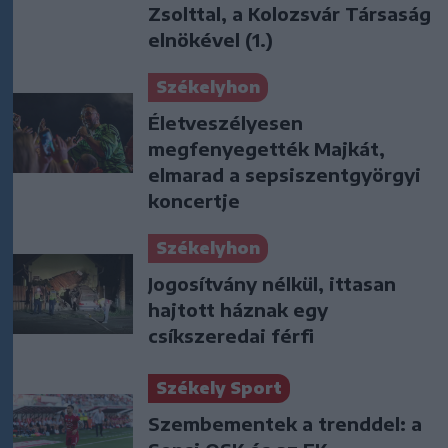
Zsolttal, a Kolozsvár Társaság
elnökével (1.)
Székelyhon
Életveszélyesen
megfenyegették Majkát,
elmarad a sepsiszentgyörgyi
koncertje
Székelyhon
Jogosítvány nélkül, ittasan
hajtott háznak egy
csíkszeredai férfi
Székely Sport
Szembementek a trenddel: a