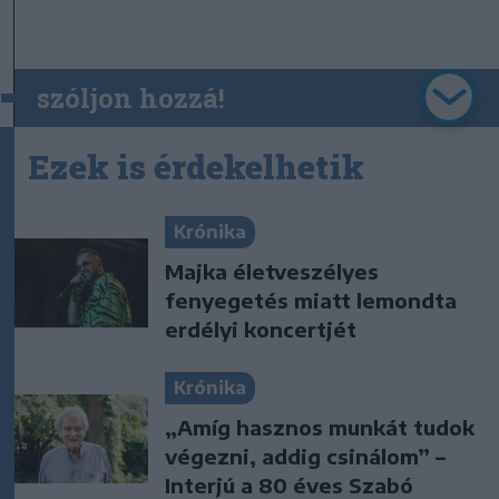
szóljon hozzá!
Ezek is érdekelhetik
Krónika
Majka életveszélyes
fenyegetés miatt lemondta
erdélyi koncertjét
Krónika
„Amíg hasznos munkát tudok
végezni, addig csinálom” –
Interjú a 80 éves Szabó