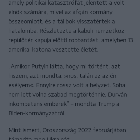
amely politikai katasztrófát jelentett a volt
elnök számára, mivel az afgán kormány
összeomlott, és a tálibok visszatértek a
hatalomba. Részletezte a kabuli nemzetközi
repülőtér kapuja előtti robbantást, amelyben 13
amerikai katona vesztette életét.
„Amikor Putyin látta, hogy mi történt, azt
hiszem, azt mondta: »nos, talán ez az én
esélyem«. Ennyire rossz volt a helyzet. Soha
nem lett volna szabad megtörténnie. Durván
inkompetens emberek” – mondta Trump a
Biden-kormányzatról.
Mint ismert, Oroszország 2022 februárjában
támadta meg Ukrajnát.