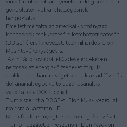
vinni Grönlandot, amilyeneket eddig soha nem
gondoltatok volna lehetségesnek” –
hangoztatta.
Emellett méltatta az amerikai kormányzat
kiadásainak csökkentésére létrehozott hatóság
(DOGE) élére kinevezett techmilliárdos, Elon
Musk tevékenységét is.
„Az infláció további leküzdése érdekében
nemcsak az energiaköltségeket fogjuk
csökkenteni, hanem véget vetünk az adófizetők
dollárjainak égbekiáltó pazarlásának is” –
vázolta fel a DOGE céljait.
Trump szerint a DOGE-t „Elon Musk vezeti, aki
ma este a karzaton ül”.
Musk felállt és nyugtázta a tömeg éljenzését.
Trump hozzátette: „köszönöm, Elon. Nagyon