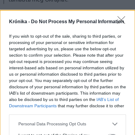
Grönland és Panama is terítéken
Krónika -
Do Not Process My Personal Information
Donald Trump kongresszusi beszédében kitért
If you wish to opt-out of the sale, sharing to third parties, or
korábbi elképzeléseire is a Panama-csatorna és
processing of your personal or sensitive information for
Grönland megszerzéséről.
targeted advertising by us, please use the below opt-out
section to confirm your selection. Please note that after your
A Panama-csatorna kapcsán közölte: az
opt-out request is processed you may continue seeing
Egyesült Államok megkezdte annak
interest-based ads based on personal information utilized by
visszaszerzését. A Black Rock amerikai
us or personal information disclosed to third parties prior to
your opt-out. You may separately opt-out of the further
alapkezelő-óriás kedden jelentette be, hogy
disclosure of your personal information by third parties on the
megállapodott két, a csatorna két végében
IAB’s list of downstream participants. This information may
also be disclosed by us to third parties on the
IAB’s List of
található kikötő megvásárlásával egy hongkongi
Downstream Participants
that may further disclose it to other
székhelyű cégtől.
third parties.
Trump a beiktatását megelőzően és hivatalba
Personal Data Processing Opt Outs
lépése óta többször is kijelentette, hogy