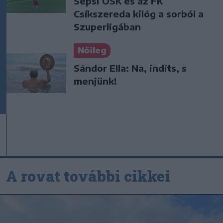
Sepsi OSK és az FK
Csíkszereda kilóg a sorból a
Szuperligában
Nőileg
Sándor Ella: Na, indíts, s
menjünk!
A rovat további cikkei