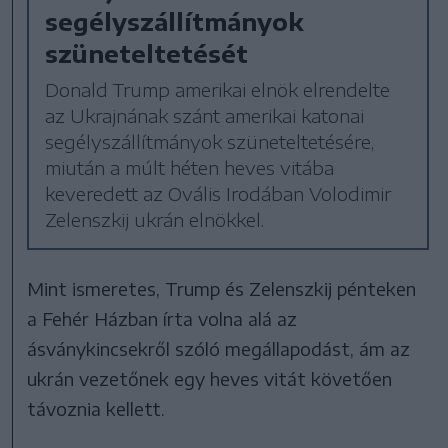
segélyszállítmányok
szüneteltetését
Donald Trump amerikai elnök elrendelte
az Ukrajnának szánt amerikai katonai
segélyszállítmányok szüneteltetésére,
miután a múlt héten heves vitába
keveredett az Ovális Irodában Volodimir
Zelenszkij ukrán elnökkel.
Mint ismeretes, Trump és Zelenszkij pénteken
a Fehér Házban írta volna alá az
ásványkincsekről szóló megállapodást, ám az
ukrán vezetőnek egy heves vitát követően
távoznia kellett.