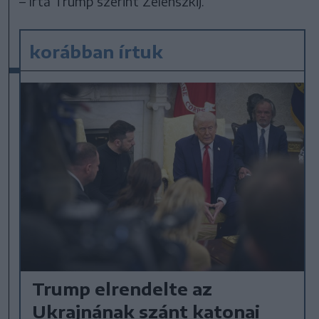
– írta Trump szerint Zelenszkij.
korábban írtuk
Trump elrendelte az
Ukrajnának szánt katonai