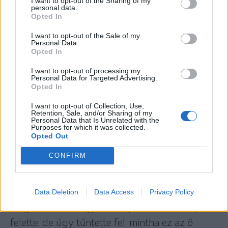
szándékában áll „visszavenni” a csatornát
I want to opt-out of the Sharing of my
personal data.
Panamától, amely 1999-ben vette át a
Opted In
kulcsfontosságú nemzetközi vízi útvonal
I want to opt-out of the Sale of my
Personal Data.
irányítását egy 20 évvel korábban az Egyesült
Opted In
Államokkal kötött szerződés alapján. A kikötői
I want to opt-out of processing my
műveletek egy részének kínai tulajdonlását
Personal Data for Targeted Advertising.
Opted In
pedig annak jeleként említette, hogy Kína
mostantól a csatorna irányítója.
I want to opt-out of Collection, Use,
Retention, Sale, and/or Sharing of my
„Nem Kínának adtuk, hanem Panamának, és
Personal Data that Is Unrelated with the
Purposes for which it was collected.
most visszavesszük” – mondta Trump.
Opted Out
Magát a csatornát az 1999-es átadás óta
CONFIRM
Panama üzemelteti, nem pedig a kínaiak, Trump
kinyilvánított aggodalmai ellenére.
Grönland kapcsán keddi beszédében
Data Deletion
Data Access
Privacy Policy
megismételte, hogy át akarja venni az irányítást
felette, de úgy tűntette fel, mintha ez az ő