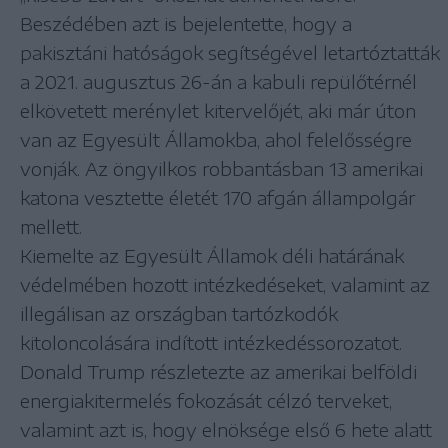
Beszédében azt is bejelentette, hogy a
pakisztáni hatóságok segítségével letartóztatták
a 2021. augusztus 26-án a kabuli repülőtérnél
elkövetett merénylet kitervelőjét, aki már úton
van az Egyesült Államokba, ahol felelősségre
vonják. Az öngyilkos robbantásban 13 amerikai
katona vesztette életét 170 afgán állampolgár
mellett.
Kiemelte az Egyesült Államok déli határának
védelmében hozott intézkedéseket, valamint az
illegálisan az országban tartózkodók
kitoloncolására indított intézkedéssorozatot.
Donald Trump részletezte az amerikai belföldi
energiakitermelés fokozását célzó terveket,
valamint azt is, hogy elnöksége első 6 hete alatt