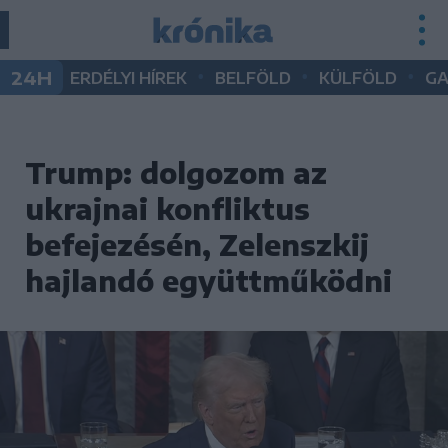
•
•
•
24H
ERDÉLYI HÍREK
BELFÖLD
KÜLFÖLD
G
Trump: dolgozom az
ukrajnai konfliktus
befejezésén, Zelenszkij
hajlandó együttműködni