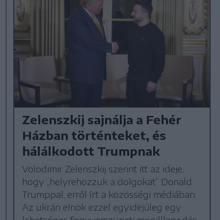
Zelenszkij sajnálja a Fehér
Házban történteket, és
hálálkodott Trumpnak
Volodimir Zelenszkij szerint itt az ideje,
hogy „helyrehozzuk a dolgokat” Donald
Trumppal, erről írt a közösségi médiában.
Az ukrán elnök ezzel egyidejűleg egy
lehetséges fegyverszüneti megállapodás