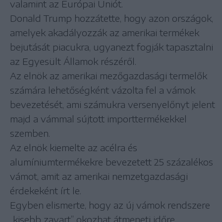
valamint az Európai Uniót.
Donald Trump hozzátette, hogy azon országok,
amelyek akadályozzák az amerikai termékek
bejutását piacukra, ugyanezt fogják tapasztalni
az Egyesült Államok részéről.
Az elnök az amerikai mezőgazdasági termelők
számára lehetőségként vázolta fel a vámok
bevezetését, ami számukra versenyelőnyt jelent
majd a vámmal sújtott importtermékekkel
szemben.
Az elnök kiemelte az acélra és
alumíniumtermékekre bevezetett 25 százalékos
vámot, amit az amerikai nemzetgazdasági
érdekeként írt le.
Egyben elismerte, hogy az új vámok rendszere
„kisebb zavart” okozhat átmeneti időre.