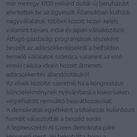
már mintegy 1700 milliárd dollár új beruházást
jelentettek be az Egyesült Államokban külföldi
nagyvállalatok, többek között közel-keleti,
valamint tajvani, indiai és japán vállalkozások.
Átfogó gazdasági programjának részeként
beszélt az adócsökkentésekről a belföldön
termelő vállalatok számára, valamint az első
elnöki ciklusa idején hozott átmeneti
adócsökkentés állandósításáról.
Az elnök közölte: szeretné, ha a kongresszus
bűncselekménynek nyilvánítaná a kiskorúakon
végrehajtott nemváltó beavatkozásokat.
A demokraták egyébként a tiltakozás különböző
formáit választották a beszéd során.
A legmesszebb Al Green demokrata párti
képviselő ment, aki bekiabálta, hogy a