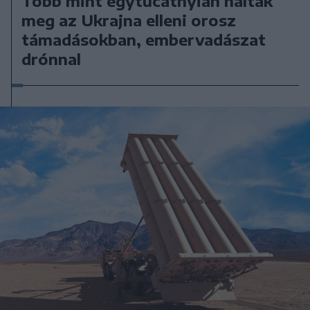
Több mint egytucatnyian haltak
meg az Ukrajna elleni orosz
támadásokban, embervadászat
drónnal