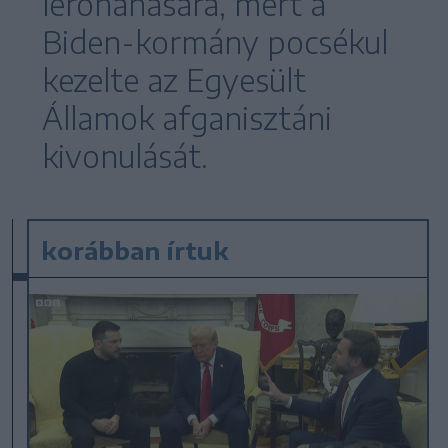
lerohanására, mert a
Biden-kormány pocsékul
kezelte az Egyesült
Államok afganisztáni
kivonulását.
korábban írtuk