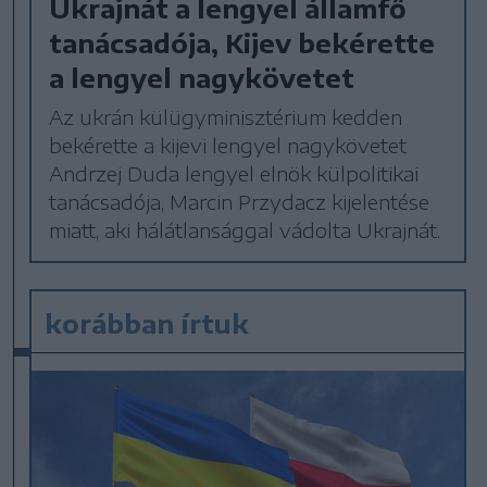
Ukrajnát a lengyel államfő
tanácsadója, Kijev bekérette
a lengyel nagykövetet
Az ukrán külügyminisztérium kedden
bekérette a kijevi lengyel nagykövetet
Andrzej Duda lengyel elnök külpolitikai
tanácsadója, Marcin Przydacz kijelentése
miatt, aki hálátlansággal vádolta Ukrajnát.
korábban írtuk