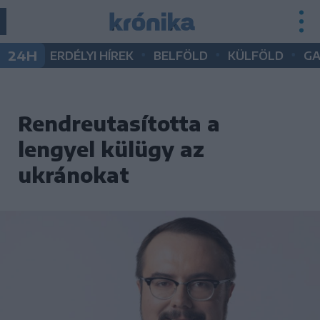
•
•
•
24H
ERDÉLYI HÍREK
BELFÖLD
KÜLFÖLD
G
Rendreutasította a
lengyel külügy az
ukránokat