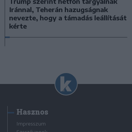
Trump szerint hétfőn tárgyalnak
Iránnal, Teherán hazugságnak
nevezte, hogy a támadás leállítását
kérte
Hasznos
Impresszum
Szerzői jogok