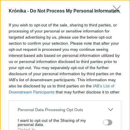
Székely Sport
Krónika -
Do Not Process My Personal Information
Corbu góljától hangos a
If you wish to opt-out of the sale, sharing to third parties, or
román és a magyar sajtó,
processing of your personal or sensitive information for
válogatott meghívót
targeted advertising by us, please use the below opt-out
sürgetnek
section to confirm your selection. Please note that after your
opt-out request is processed you may continue seeing
Nőileg
interest-based ads based on personal information utilized by
us or personal information disclosed to third parties prior to
Sándor Ella: Na, indíts, s
your opt-out. You may separately opt-out of the further
menjünk!
disclosure of your personal information by third parties on the
IAB’s list of downstream participants. This information may
also be disclosed by us to third parties on the
IAB’s List of
Downstream Participants
that may further disclose it to other
third parties.
Personal Data Processing Opt Outs
I want to opt-out of the Sharing of my
personal data.
A rovat további cikkei
Opted In