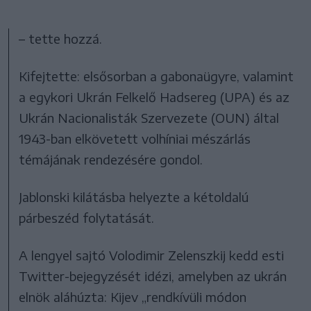
– tette hozzá.
Kifejtette: elsősorban a gabonaügyre, valamint
a egykori Ukrán Felkelő Hadsereg (UPA) és az
Ukrán Nacionalisták Szervezete (OUN) által
1943-ban elkövetett volhíniai mészárlás
témájának rendezésére gondol.
Jablonski kilátásba helyezte a kétoldalú
párbeszéd folytatását.
A lengyel sajtó Volodimir Zelenszkij kedd esti
Twitter-bejegyzését idézi, amelyben az ukrán
elnök aláhúzta: Kijev „rendkívüli módon