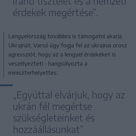
iránti tisztelet és a nemzeti
érdekek megértése”.
Lengyelország továbbra is támogatni akarja
Ukrajnát, Varsó úgy fogja fel az ukrajnai orosz
agressziót, hogy az a lengyel érdekeket is
veszélyezteti - hangsúlyozta a
miniszterhelyettes.
„Egyúttal elvárjuk, hogy az
ukrán fél megértse
szükségleteinket és
hozzáállásunkat”