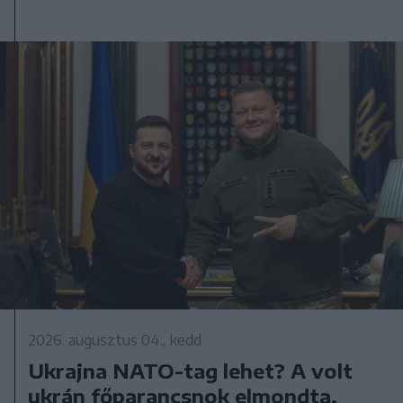
2026. augusztus 04., kedd
Ukrajna NATO-tag lehet? A volt
ukrán főparancsnok elmondta,