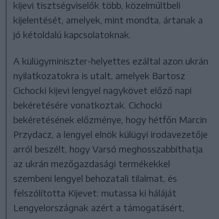
kijevi tisztségviselők több, közelmúltbeli
kijelentését, amelyek, mint mondta, ártanak a
jó kétoldalú kapcsolatoknak.
A külügyminiszter-helyettes ezáltal azon ukrán
nyilatkozatokra is utalt, amelyek Bartosz
Cichocki kijevi lengyel nagykövet előző napi
bekéretésére vonatkoztak. Cichocki
bekéretésének előzménye, hogy hétfőn Marcin
Przydacz, a lengyel elnök külügyi irodavezetője
arról beszélt, hogy Varsó meghosszabbíthatja
az ukrán mezőgazdasági termékekkel
szembeni lengyel behozatali tilalmat, és
felszólította Kijevet: mutassa ki háláját
Lengyelországnak azért a támogatásért,