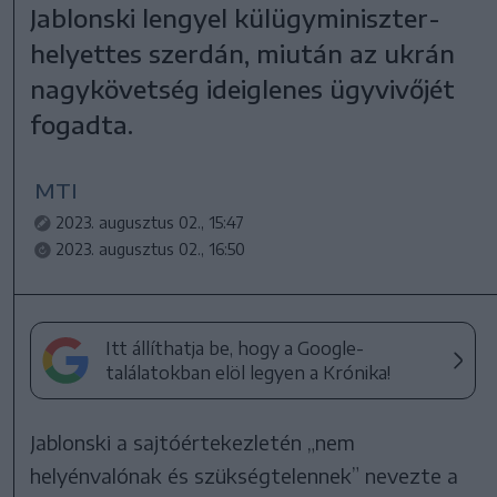
Jablonski lengyel külügyminiszter-
helyettes szerdán, miután az ukrán
nagykövetség ideiglenes ügyvivőjét
fogadta.
MTI
2023. augusztus 02., 15:47
2023. augusztus 02., 16:50
Itt állíthatja be, hogy a Google-
találatokban elöl legyen a Krónika!
Jablonski a sajtóértekezletén „nem
helyénvalónak és szükségtelennek” nevezte a