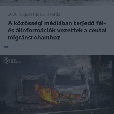
2026. augusztus 05., szerda
A közösségi médiában terjedő fél-
és álinformációk vezettek a ceutai
migránsrohamhoz