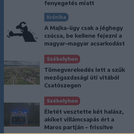
fenyegetés miatt
Krónika
A Majka-ügy csak a jéghegy
csúcsa, be kellene fejezni a
magyar–magyar acsarkodást
Székelyhon
Tömegverekedés lett a szűk
mezőgazdasági úti vitából
Csatószegen
Székelyhon
Életét vesztette két halász,
akiket villámcsapás ért a
Maros partján – frissítve