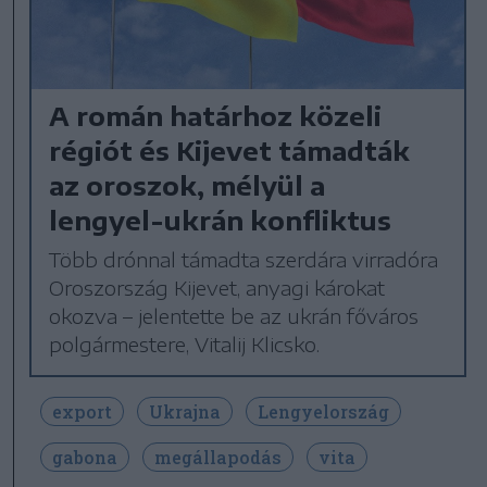
A román határhoz közeli
régiót és Kijevet támadták
az oroszok, mélyül a
lengyel-ukrán konfliktus
Több drónnal támadta szerdára virradóra
Oroszország Kijevet, anyagi károkat
okozva – jelentette be az ukrán főváros
polgármestere, Vitalij Klicsko.
export
Ukrajna
Lengyelország
gabona
megállapodás
vita