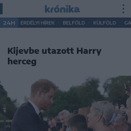
•
•
•
24H
ERDÉLYI HÍREK
BELFÖLD
KÜLFÖLD
G
Kijevbe utazott Harry
herceg