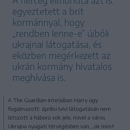
A herceg elmondta azt is:
egyeztetett a brit
kormánnyal, hogy
„rendben lenne-e” újbóli
ukrajnai látogatása, és
eközben megérkezett az
ukrán kormány hivatalos
meghívása is.
A The Guardian-interjúban Harry úgy
fogalmazott: áprilisi lvivi látogatásán nem
látszott a háború sok jele, mivel a város
Ukrajna nyugati térségénben van, „de most