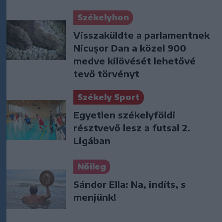
Székelyhon
Visszaküldte a parlamentnek
Nicușor Dan a közel 900
medve kilövését lehetővé
tevő törvényt
Székely Sport
Egyetlen székelyföldi
résztvevő lesz a futsal 2.
Ligában
Nőileg
Sándor Ella: Na, indíts, s
menjünk!