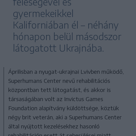
feleségével és
gyermekeikkel
Kaliforniában él – néhány
hónapon belül másodszor
látogatott Ukrajnába.
Áprilisban a nyugat-ukrajnai Lvivben működő,
Superhumans Center nevű rehabilitációs
központban tett látogatást, és akkor is
társaságában volt az Invictus Games
Foundation alapítvány küldöttsége, köztük
négy brit veterán, aki a Superhumans Center
által nyújtott kezelésekhez hasonló
rehabilitáción esett át sebesülései miatt.