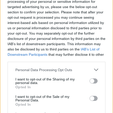
processing of your personal or sensitive information for
targeted advertising by us, please use the below opt-out
section to confirm your selection. Please note that after your
opt-out request is processed you may continue seeing
interest-based ads based on personal information utilized by
us or personal information disclosed to third parties prior to
2026. augusztus 08., szombat
your opt-out. You may separately opt-out of the further
„A legerősebb garancia” –
disclosure of your personal information by third parties on the
IAB’s list of downstream participants. This information may
Megnevezte államfőjelöltjét a
also be disclosed by us to third parties on the
IAB’s List of
Tisza Párt
Downstream Participants
that may further disclose it to other
third parties.
Personal Data Processing Opt Outs
I want to opt-out of the Sharing of my
personal data.
Opted In
I want to opt-out of the Sale of my
Personal Data.
Opted In