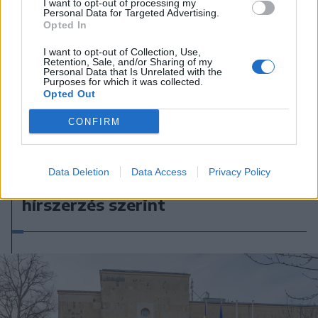
I want to opt-out of processing my
Personal Data for Targeted Advertising.
Opted In
I want to opt-out of Collection, Use,
Retention, Sale, and/or Sharing of my
Personal Data that Is Unrelated with the
Purposes for which it was collected.
Opted Out
CONFIRM
2026. augusztus 08., szombat
Putyin egy NATO-tagállam
Data Deletion
Data Access
Privacy Policy
megtámadására készül az amerikai
hírszerzés szerint