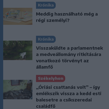
Krónika
Meddig használható még a
régi személyi?
Krónika
Visszaküldte a parlamentnek
a medveállomány ritkítására
vonatkozó törvényt az
államfő
Székelyhon
„Óriási csattanás volt” – így
emlékszik vissza a kedd esti
balesetre a csíkszeredai
családfő