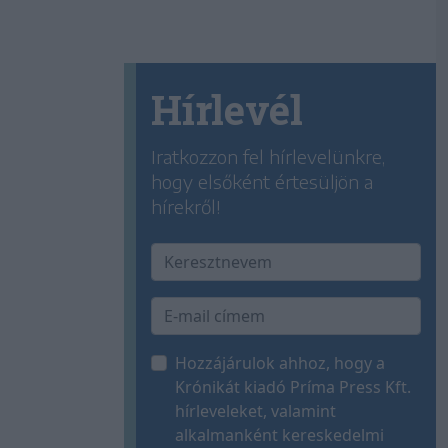
Hírlevél
Iratkozzon fel hírlevelünkre,
hogy elsőként értesüljön a
hírekről!
Hozzájárulok ahhoz, hogy a
Krónikát kiadó Príma Press Kft.
hírleveleket, valamint
alkalmanként kereskedelmi