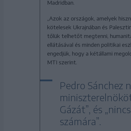
Madridban.
„Azok az országok, amelyek hiszn
kötelesek Ukrajnában és Palesztin
tőlük telhetőt megtenni, humanitá
ellátásával és minden politikai e
engedjük, hogy a kétállami megol
MTI szerint.
Pedro Sánchez nyí
miniszterelnököt
Gázát”, és „ninc
számára”.