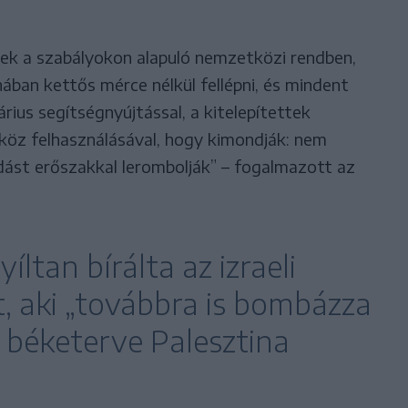
ek a szabályokon alapuló nemzetközi rendben,
ában kettős mérce nélkül fellépni, és mindent
rius segítségnyújtással, a kitelepítettek
szköz felhasználásával, hogy kimondják: nem
dást erőszakkal lerombolják” – fogalmazott az
ltan bírálta az izraeli
, aki „továbbra is bombázza
s béketerve Palesztina