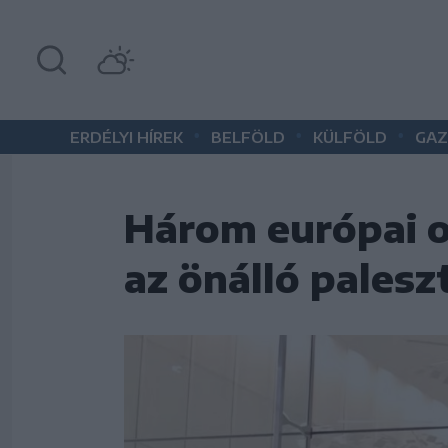
•
•
•
ERDÉLYI HÍREK
BELFÖLD
KÜLFÖLD
GAZ
Három európai or
az önálló palesz