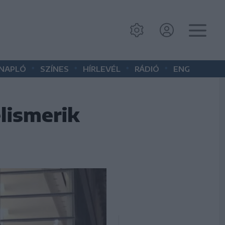
•
•
•
•
 NAPLÓ
SZÍNES
HÍRLEVÉL
RÁDIÓ
ENG
elismerik