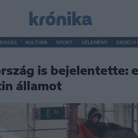
•
•
•
•
DASÁG
KULTÚRA
SPORT
VÉLEMÉNY
ERDÉLYI
szág is bejelentette: 
tin államot