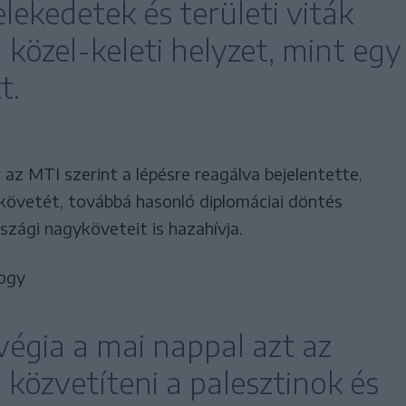
lekedetek és területi viták
 közel-keleti helyzet, mint egy
t.
r az MTI szerint a lépésre reagálva bejelentette,
ykövetét, továbbá hasonló diplomáciai döntés
rszági nagyköveteit is hazahívja.
hogy
végia a mai nappal azt az
 közvetíteni a palesztinok és