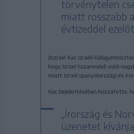
törvénytelen cse
miatt rosszabb a
évtizeddel ezelőt
Jiszráel Kac izraeli külügyminiszte
hogy Izrael hazarendeli oslói nag
miatt Izrael spanyolországi és íro
Kac bejelentésében hozzátette, 
„Írország és Nor
üzenetet kívánja