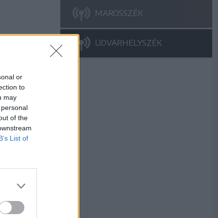
MAROSSZÉK
UDVARHELYSZÉK
sonal or
ection to
ou may
 personal
out of the
 downstream
B’s List of