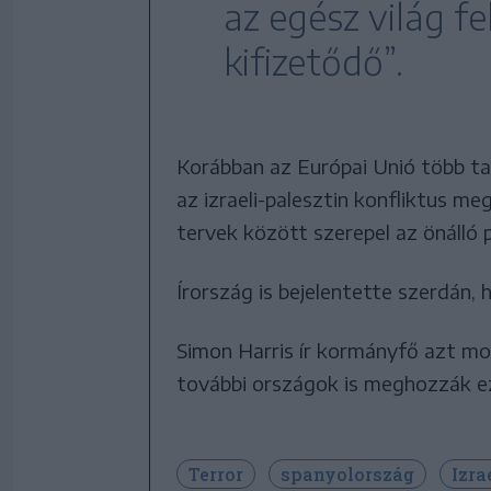
az egész világ f
kifizetődő”.
Korábban az Európai Unió több tag
az izraeli-palesztin konfliktus m
tervek között szerepel az önálló p
Írország is bejelentette szerdán, h
Simon Harris ír kormányfő azt mo
további országok is meghozzák e
Terror
spanyolország
Izra