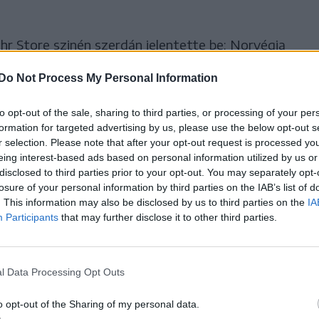
hr Store szinén szerdán jelentette be: Norvégia
ja elismerni Palesztinát.
Do Not Process My Personal Information
ése nélkül nem lehet béke a Közel-Keleten –
to opt-out of the sale, sharing to third parties, or processing of your per
formation for targeted advertising by us, please use the below opt-out s
r selection. Please note that after your opt-out request is processed y
eing interest-based ads based on personal information utilized by us or
a döntés május 28-án lép érvénybe.
disclosed to third parties prior to your opt-out. You may separately opt-
losure of your personal information by third parties on the IAB’s list of
. This information may also be disclosed by us to third parties on the
IA
ideje kitart a nemzetközi
Participants
that may further disclose it to other third parties.
t, miszerint az izraeli-
ktust csak a kétállami
l Data Processing Opt Outs
a le.
o opt-out of the Sharing of my personal data.