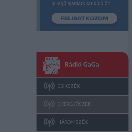
jellegű ajánlatokat küldjön.
Rádió GaGa
CSÍKSZÉK
GYERGYÓSZÉK
HÁROMSZÉK