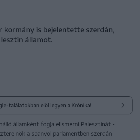
ír kormány is bejelentette szerdán,
lesztin államot.
ogle-találatokban elöl legyen a Krónika!
lló államként fogja elismerni Palesztinát -
szterelnök a spanyol parlamentben szerdán