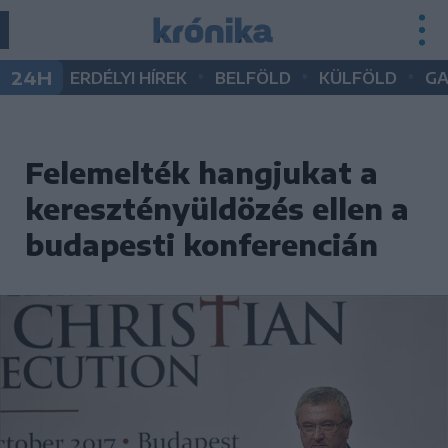
•
•
•
24H
ERDÉLYI HÍREK
BELFÖLD
KÜLFÖLD
G
Felemelték hangjukat a
keresztényüldözés ellen a
budapesti konferencián