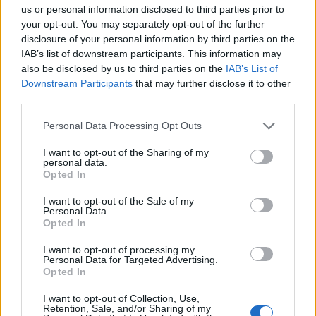
civilizációt, amely alapján létrejött az
us or personal information disclosed to third parties prior to
your opt-out. You may separately opt-out of the further
európai kereszténykultúra.
disclosure of your personal information by third parties on the
IAB’s list of downstream participants. This information may
also be disclosed by us to third parties on the
IAB’s List of
Downstream Participants
that may further disclose it to other
third parties.
Personal Data Processing Opt Outs
I want to opt-out of the Sharing of my
personal data.
Opted In
I want to opt-out of the Sale of my
Personal Data.
Opted In
I want to opt-out of processing my
Personal Data for Targeted Advertising.
Opted In
Segítség a visszaköltözéshez
I want to opt-out of Collection, Use,
Az eseményen beszédet mondott Orbán
Retention, Sale, and/or Sharing of my