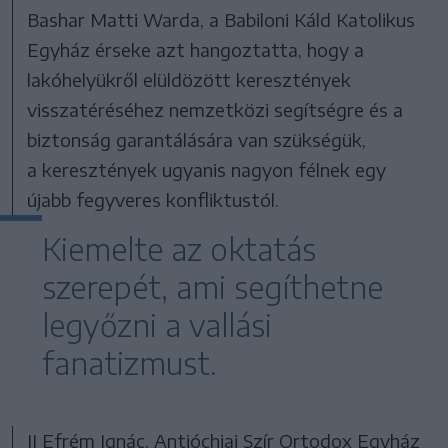
Bashar Matti Warda, a Babiloni Káld Katolikus
Egyház érseke azt hangoztatta, hogy a
lakóhelyükről elüldözött keresztények
visszatéréséhez nemzetközi segítségre és a
biztonság garantálására van szükségük,
a keresztények ugyanis nagyon félnek egy
újabb fegyveres konfliktustól.
Kiemelte az oktatás
szerepét, ami segíthetne
legyőzni a vallási
fanatizmust.
II Efrém Ignác, Antióchiai Szír Ortodox Egyház