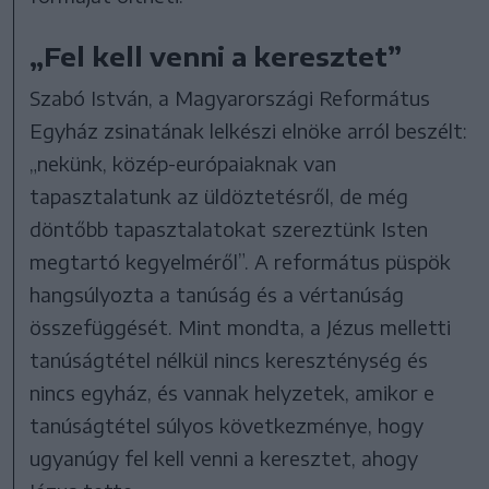
„Fel kell venni a keresztet”
Szabó István, a Magyarországi Református
Egyház zsinatának lelkészi elnöke arról beszélt:
„nekünk, közép-európaiaknak van
tapasztalatunk az üldöztetésről, de még
döntőbb tapasztalatokat szereztünk Isten
megtartó kegyelméről”. A református püspök
hangsúlyozta a tanúság és a vértanúság
összefüggését. Mint mondta, a Jézus melletti
tanúságtétel nélkül nincs kereszténység és
nincs egyház, és vannak helyzetek, amikor e
tanúságtétel súlyos következménye, hogy
ugyanúgy fel kell venni a keresztet, ahogy