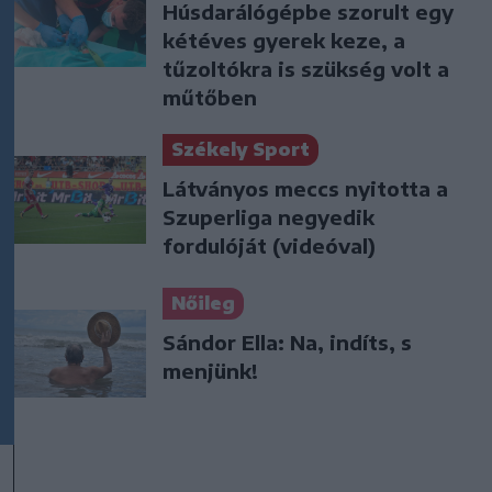
Húsdarálógépbe szorult egy
kétéves gyerek keze, a
tűzoltókra is szükség volt a
műtőben
Székely Sport
Látványos meccs nyitotta a
Szuperliga negyedik
fordulóját (videóval)
Nőileg
Sándor Ella: Na, indíts, s
menjünk!