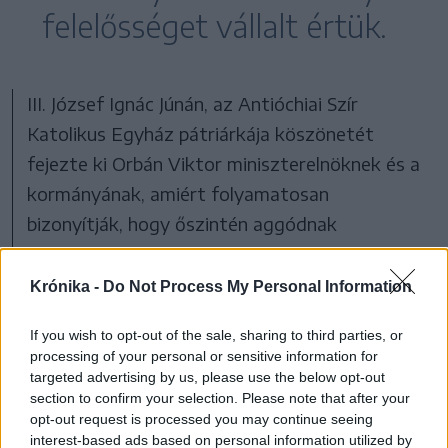
felelősséget vállalt értük.
III. József Ignác Júnán, az Antióchiai Szír
Katolikus Egyház pátriárkája köszönetét
fejezte ki Orbán Viktor miniszterelnöknek és a
kormányának, amiért folyamatosan
bizonyítják, hogy őszintén aggódnak
a keresztények életéért a Közel-Keleten.
Köszönetet mondott Ferenc pápának is, amiért
Krónika -
Do Not Process My Personal Information
nemzetközi szinten is felhívja a figyelmet
If you wish to opt-out of the sale, sharing to third parties, or
a keresztényüldözésre, de hiányolta az Európai
processing of your personal or sensitive information for
Unió, az Egyesült Államok, Kanada,
targeted advertising by us, please use the below opt-out
section to confirm your selection. Please note that after your
Oroszország, Kína és az ENSZ segítségét, és
opt-out request is processed you may continue seeing
úgy vélte, cserben hagyták azt az ősi
interest-based ads based on personal information utilized by