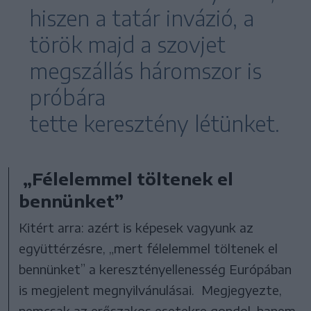
hiszen a tatár invázió, a
török majd a szovjet
megszállás háromszor is
próbára
tette keresztény létünket.
„Félelemmel töltenek el
bennünket”
Kitért arra: azért is képesek vagyunk az
együttérzésre, „mert félelemmel töltenek el
bennünket” a keresztényellenesség Európában
is megjelent megnyilvánulásai. Megjegyezte,
nemcsak az erőszakos esetekre gondol, hanem