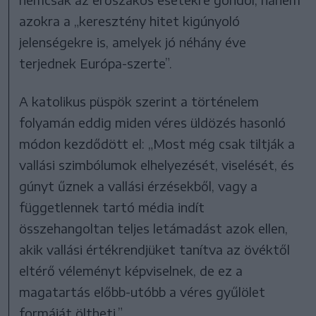
azokra a „keresztény hitet kigúnyoló
jelenségekre is, amelyek jó néhány éve
terjednek Európa-szerte”.
A katolikus püspök szerint a történelem
folyamán eddig miden véres üldözés hasonló
módon kezdődött el: „Most még csak tiltják a
vallási szimbólumok elhelyezését, viselését, és
gúnyt űznek a vallási érzésekből, vagy a
függetlennek tartó média indít
összehangoltan teljes letámadást azok ellen,
akik vallási értékrendjüket tanítva az övéktől
eltérő véleményt képviselnek, de ez a
magatartás előbb-utóbb a véres gyűlölet
formáját öltheti.”