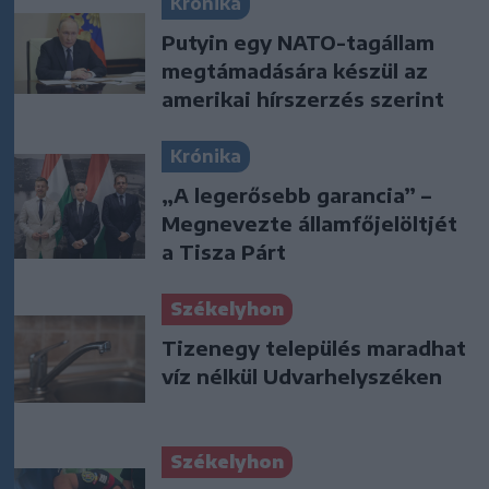
Krónika
Putyin egy NATO-tagállam
megtámadására készül az
amerikai hírszerzés szerint
Krónika
„A legerősebb garancia” –
Megnevezte államfőjelöltjét
a Tisza Párt
Székelyhon
Tizenegy település maradhat
víz nélkül Udvarhelyszéken
Székelyhon