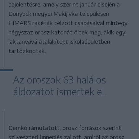
bejelentésre, amely szerint január elsején a
Donyeck megyei Makijivka településen
HIMARS rakéták célzott csapásaival mintegy
négyszáz orosz katonát öltek meg, akik egy
laktanyává átalakított iskolaépületben
tartózkodtak.
Az oroszok 63 halálos
áldozatot ismertek el.
Demkó rámutatott, orosz források szerint
szilveszteri ünneplés zajlott, amiről az orosz