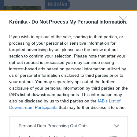
Krónika
Visszaküldte a parlamentnek
Krónika -
Do Not Process My Personal Information
a medveállomány ritkítására
vonatkozó törvényt az
If you wish to opt-out of the sale, sharing to third parties, or
államfő
processing of your personal or sensitive information for
targeted advertising by us, please use the below opt-out
Székelyhon
section to confirm your selection. Please note that after your
opt-out request is processed you may continue seeing
Visszaküldte a parlamentnek
interest-based ads based on personal information utilized by
Nicușor Dan a közel 900
us or personal information disclosed to third parties prior to
medve kilövését lehetővé
your opt-out. You may separately opt-out of the further
tevő törvényt
disclosure of your personal information by third parties on the
IAB’s list of downstream participants. This information may
also be disclosed by us to third parties on the
IAB’s List of
Székelyhon
Downstream Participants
that may further disclose it to other
Húsdarálógépbe szorult egy
third parties.
kétéves gyerek keze, a
Personal Data Processing Opt Outs
tűzoltókra is szükség volt a