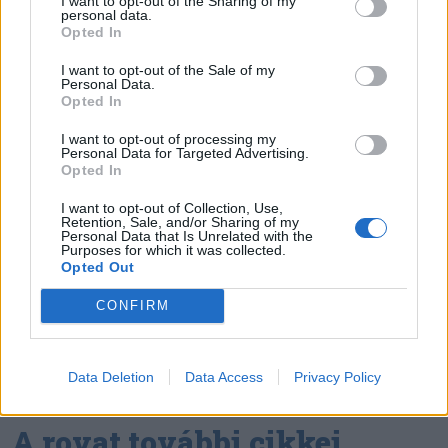
műtőben
I want to opt-out of the Sharing of my
personal data.
Opted In
Székely Sport
I want to opt-out of the Sale of my
Egyetlen székelyföldi
Personal Data.
Opted In
résztvevő lesz a futsal 2.
Ligában
I want to opt-out of processing my
Personal Data for Targeted Advertising.
Opted In
Nőileg
I want to opt-out of Collection, Use,
Sándor Ella: Na, indíts, s
Retention, Sale, and/or Sharing of my
Personal Data that Is Unrelated with the
menjünk!
Purposes for which it was collected.
Opted Out
CONFIRM
Data Deletion
Data Access
Privacy Policy
A rovat további cikkei