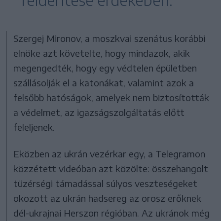
felderítése érdekében.
Szergej Mironov, a moszkvai szenátus korábbi
elnöke azt követelte, hogy mindazok, akik
megengedték, hogy egy védtelen épületben
szállásolják el a katonákat, valamint azok a
felsőbb hatóságok, amelyek nem biztosították
a védelmet, az igazságszolgáltatás előtt
feleljenek.
Eközben az ukrán vezérkar egy, a Telegramon
közzétett videóban azt közölte: összehangolt
tüzérségi támadással súlyos veszteségeket
okozott az ukrán hadsereg az orosz erőknek
dél-ukrajnai Herszon régióban. Az ukránok még