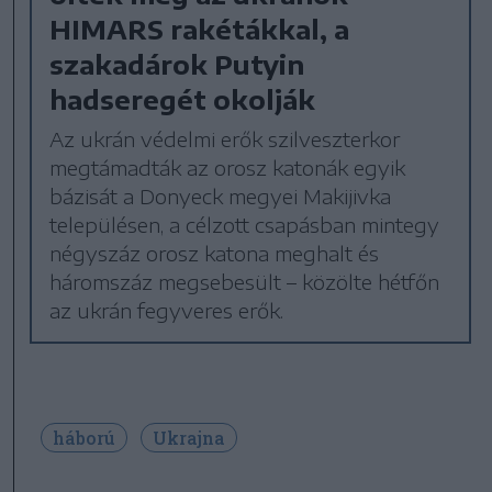
HIMARS rakétákkal, a
szakadárok Putyin
hadseregét okolják
Az ukrán védelmi erők szilveszterkor
megtámadták az orosz katonák egyik
bázisát a Donyeck megyei Makijivka
településen, a célzott csapásban mintegy
négyszáz orosz katona meghalt és
háromszáz megsebesült – közölte hétfőn
az ukrán fegyveres erők.
háború
Ukrajna