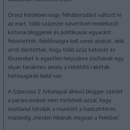
Orosz körökben nagy felháborodást váltott ki
az eset, több százezer követővel rendelkező
katonai bloggerek és politikusok egyaránt
felvetették: felelősségre kell vonni azokat, akik
arról döntöttek, hogy több száz katonát és
lőszereket is egyetlen helyszínre zsúfolnak egy
olyan területen, amely a HIMARS rakéták
hatósugarán belül van.
A Szpecnaz Z Arkangyal álnevű blogger szerint
a parancsnokok nem törődnek azzal, hogy
óvatlanul tárolják a muníciót a hadszíntéren,
márpedig „minden hibának megvan a felelőse”.