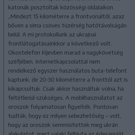
katonák posztoltak közösségi oldalaikon.
„Mindezt 15 kilométerre a frontvonaltól, azaz
bőven a sima csöves tüzérség hatótávolságán
belül. A mi protokollunk az ukrajnai
frontlátogatásainkkor a következő volt.
Okostelefon Kijevben marad a nagykövetség
széfjében. Internetkapcsolattal nem
rendelkező egyszer használatos buta-telefont
kaptunk, de 20-30 kilométerre a fronttól azt is
kikapcsoltuk. Csak akkor használtuk volna, ha
feltétlenül szükséges. A mobilhasználatot az
oroszok folyamatosan figyelték. Pontosan
tudták, hogy ez milyen sebezhetőség – volt,
hogy az oroszok semmisítettek meg ukrán
alakulatot, mert valaki felhívta az édesanyját.