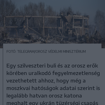
FOTÓ: TELEGRAM/OROSZ VÉDELMI MINISZTÉRIUM
Egy szilveszteri buli és az orosz erők
körében uralkodó fegyelmezetlenség
vezethetett ahhoz, hogy még a
moszkvai hatóságok adatai szerint is
legalább hatvan orosz katona
meghalt egy ukrán tüzérségi csapás