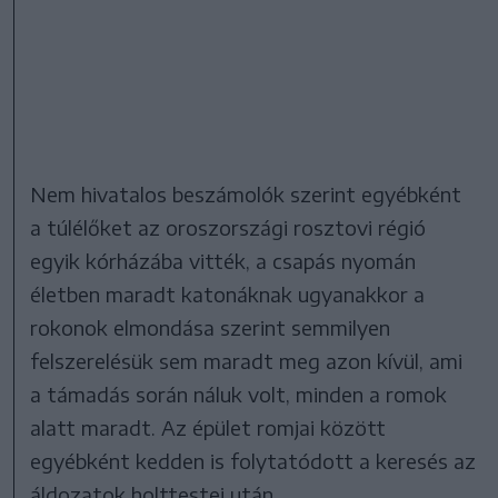
Nem hivatalos beszámolók szerint egyébként
a túlélőket az oroszországi rosztovi régió
egyik kórházába vitték, a csapás nyomán
életben maradt katonáknak ugyanakkor a
rokonok elmondása szerint semmilyen
felszerelésük sem maradt meg azon kívül, ami
a támadás során náluk volt, minden a romok
alatt maradt. Az épület romjai között
egyébként kedden is folytatódott a keresés az
áldozatok holttestei után.