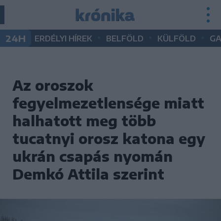
•
•
•
24H
ERDÉLYI HÍREK
BELFÖLD
KÜLFÖLD
G
Az oroszok
fegyelmezetlensége miatt
halhatott meg több
tucatnyi orosz katona egy
ukrán csapás nyomán
Demkó Attila szerint