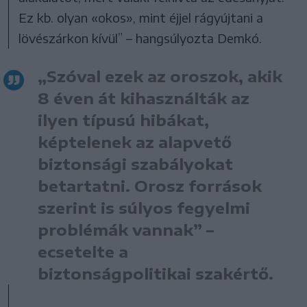
Ez kb. olyan «okos», mint éjjel rágyújtani a
lövészárkon kívül” – hangsúlyozta Demkó.
„Szóval ezek az oroszok, akik
8 éven át kihasználták az
ilyen típusú hibákat,
képtelenek az alapvető
biztonsági szabályokat
betartatni. Orosz források
szerint is súlyos fegyelmi
problémák vannak” –
ecsetelte a
biztonságpolitikai szakértő.