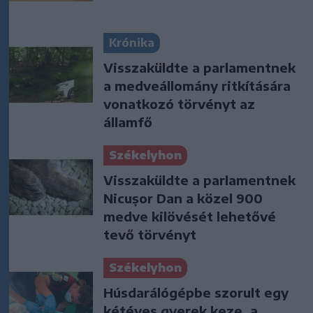
Krónika
Visszaküldte a parlamentnek
a medveállomány ritkítására
vonatkozó törvényt az
államfő
Székelyhon
Visszaküldte a parlamentnek
Nicușor Dan a közel 900
medve kilövését lehetővé
tevő törvényt
Székelyhon
Húsdarálógépbe szorult egy
kétéves gyerek keze, a