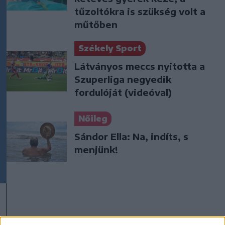
tűzoltókra is szükség volt a
műtőben
Székely Sport
Látványos meccs nyitotta a
Szuperliga negyedik
fordulóját (videóval)
Nőileg
Sándor Ella: Na, indíts, s
menjünk!