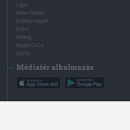
Liget
Bihari Napló
Erdélyi Napló
Főtér
Nőileg
Rádió GaGa
Jóállás
Médiatér alkalmazás
Rádió GaGa alkalmazás