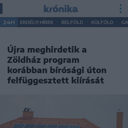
•
•
•
24H
ERDÉLYI HÍREK
BELFÖLD
KÜLFÖLD
G
Újra meghirdetik a
Zöldház program
korábban bírósági úton
felfüggesztett kiírását