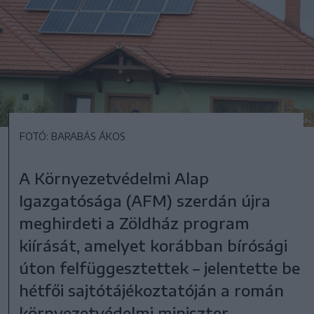
FOTÓ: BARABÁS ÁKOS
A Környezetvédelmi Alap
Igazgatósága (AFM) szerdán újra
meghirdeti a Zöldház program
kiírását, amelyet korábban bírósági
úton felfüggesztettek – jelentette be
hétfői sajtótájékoztatóján a román
környezetvédelmi miniszter.