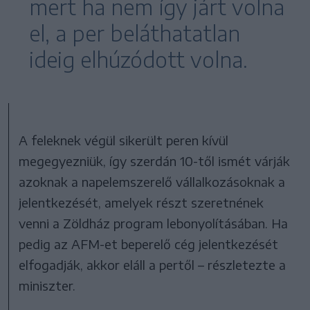
mert ha nem így járt volna
el, a per beláthatatlan
ideig elhúzódott volna.
A feleknek végül sikerült peren kívül
megegyezniük, így szerdán 10-től ismét várják
azoknak a napelemszerelő vállalkozásoknak a
jelentkezését, amelyek részt szeretnének
venni a Zöldház program lebonyolításában. Ha
pedig az AFM-et beperelő cég jelentkezését
elfogadják, akkor eláll a pertől – részletezte a
miniszter.