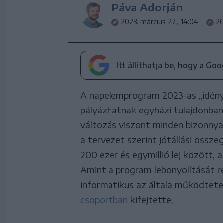
Páva Adorján
2023. március 27., 14:04
20
Itt állíthatja be, hogy a Go
A napelemprogram 2023-as „idényé
pályázhatnak egyházi tulajdonban 
változás viszont minden bizonnyal
a tervezet szerint jótállási össze
200 ezer és egymillió lej között,
Amint a program lebonyolítását 
informatikus az általa működte
csoportban
kifejtette,