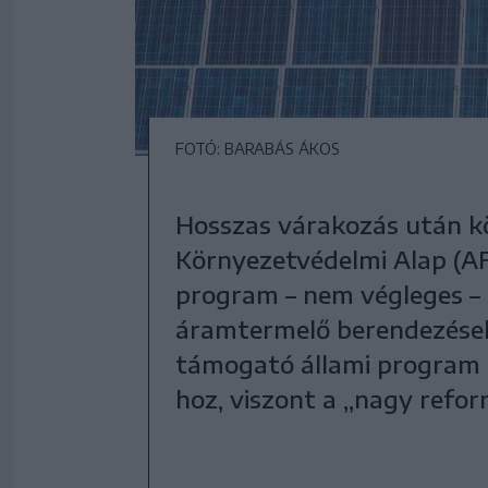
FOTÓ: BARABÁS ÁKOS
Hosszas várakozás után k
Környezetvédelmi Alap (AF
program – nem végleges – 
áramtermelő berendezések 
támogató állami program ú
hoz, viszont a „nagy refo