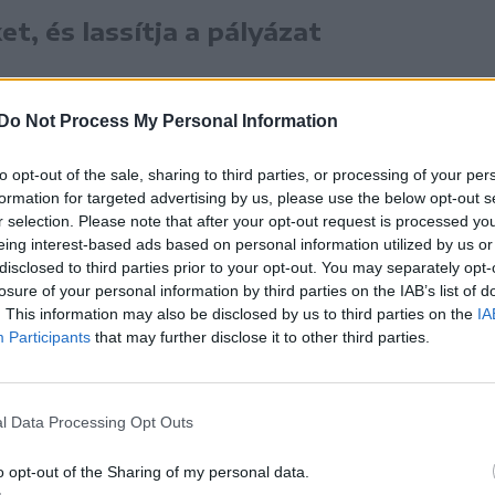
ket, és lassítja a pályázat
is kiderül, hogy változtak az igénylőt érintő
Do Not Process My Personal Information
ak tulajdonosnak kell lennie, hanem az épületben
to opt-out of the sale, sharing to third parties, or processing of your per
házként kell szolgálnia, azaz melléképületekre
formation for targeted advertising by us, please use the below opt-out s
a program révén napelemeket szereltetni.
r selection. Please note that after your opt-out request is processed y
eing interest-based ads based on personal information utilized by us or
lehet bővíteni az új kiírás segítségével.
disclosed to third parties prior to your opt-out. You may separately opt-
losure of your personal information by third parties on the IAB’s list of
. This information may also be disclosed by us to third parties on the
IA
g, hogy a
Participants
that may further disclose it to other third parties.
eket kötelezően hibrid
llátni, ami növeli az
l Data Processing Opt Outs
o opt-out of the Sharing of my personal data.