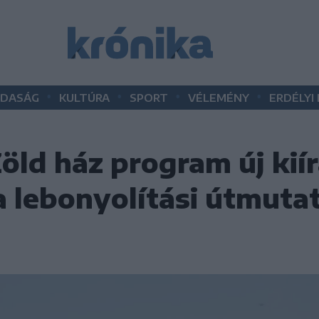
•
•
•
•
DASÁG
KULTÚRA
SPORT
VÉLEMÉNY
ERDÉLYI
Zöld ház program új kií
a lebonyolítási útmuta