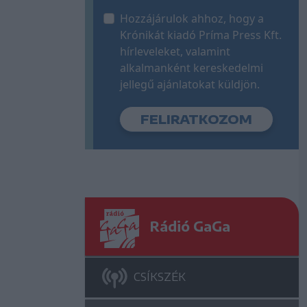
Hozzájárulok ahhoz, hogy a
Krónikát kiadó Príma Press Kft.
hírleveleket, valamint
alkalmanként kereskedelmi
jellegű ajánlatokat küldjön.
Rádió GaGa
CSÍKSZÉK