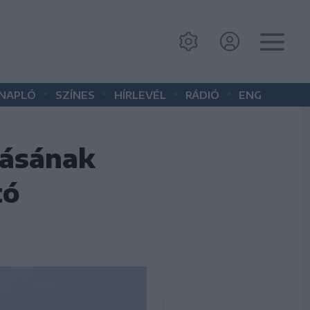
•
•
•
•
 NAPLÓ
SZÍNES
HÍRLEVÉL
RÁDIÓ
ENG
rásának
tó