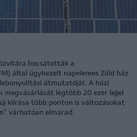
özvitára bocsátották a
M) által ügykezelt napelemes Zöld ház
lebonyolítási útmutatóját. A házi
megvásárlását legtöbb 20 ezer lejjel
j kiírása több ponton is változásokat
rm” várhatóan elmarad.