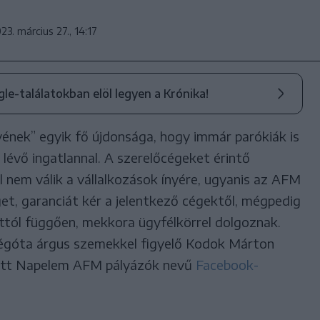
23. március 27., 14:17
ogle-találatokban elöl legyen a Krónika!
nek” egyik fő újdonsága, hogy immár parókiák is
lévő ingatlannal. A szerelőcégeket érintő
 nem válik a vállalkozások ínyére, ugyanis az AFM
get, garanciát kér a jelentkező cégektől, mégpedig
 attól függően, mekkora ügyfélkörrel dolgoznak.
régóta árgus szemekkel figyelő Kodok Márton
tett Napelem AFM pályázók nevű
Facebook-