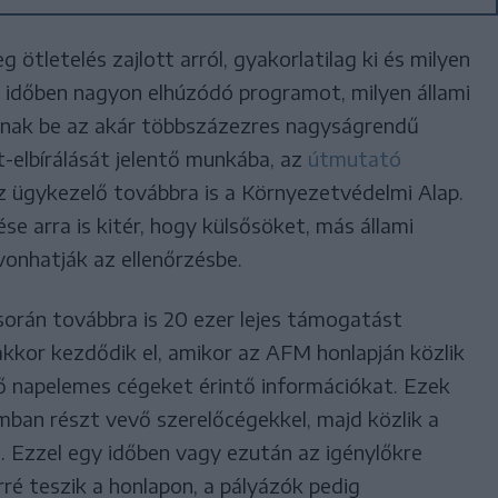
ötletelés zajlott arról, gyakorlatilag ki és milyen
n időben nagyon elhúzódó programot, milyen állami
nak be az akár többszázezres nagyságrendű
-elbírálását jelentő munkába, az
útmutató
z ügykezelő továbbra is a Környezetvédelmi Alap.
se arra is kitér, hogy külsősöket, más állami
vonhatják az ellenőrzésbe.
során továbbra is 20 ezer lejes támogatást
akkor kezdődik el, amikor az AFM honlapján közlik
dő napelemes cégeket érintő információkat. Ezek
ban részt vevő szerelőcégekkel, majd közlik a
t. Ezzel egy időben vagy ezután az igénylőkre
ré teszik a honlapon, a pályázók pedig