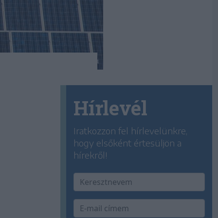
Hírlevél
Iratkozzon fel hírlevelünkre,
hogy elsőként értesüljön a
hírekről!