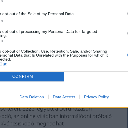
In
o opt-out of the Sale of my Personal Data.
lt árnövekedés mellett egyes vélemények szerint
In
nylők számára a cégektől megkövetelt jelentős
to opt-out of processing my Personal Data for Targeted
ing.
l egy vállalkozás emiatt hitelfelvételre kényszerül,
In
csönnel járó pluszkiadásokat.
o opt-out of Collection, Use, Retention, Sale, and/or Sharing
ersonal Data that Is Unrelated with the Purposes for which it
lected.
Out
CONFIRM
aborúra napelemderű: a
erré válás fortélyairól
Data Deletion
Data Access
Privacy Policy
ösztökélés, lelkesedés manapság a napelemek
se terén. Ezzel együtt a beruházáson
odó, az online világban informálódni próbáló,
kíváncsiskodó megriadhat.