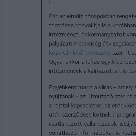
Bár az elmúlt hónapokban rengeteg 
formában bonyolítja le a korábba
intézményt, önkormányzatot von
pályázati mennyiség átvizsgálását
közvitán lévő tervezete
szerint a
Ugyanakkor a leírás egyik bekezdé
intézmények alkalmazottait is be
Egyébként maga a kiírás – amely 
nyújtanak – az útmutató szerint 
a rajttal kapcsolatos, az érdeklő
után szerződést kötnek a program
csatlakozott vállakozások listájá
vonatkozó információkat is közhír