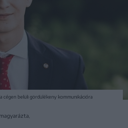
d a cégen belüli gördülékeny kommunikációra
lmagyarázta,