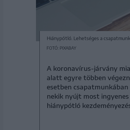
Hiánypótló. Lehetséges a csapatmunka
FOTÓ: PIXABAY
A koronavírus-járvány miat
alatt egyre többen végez
esetben csapatmunkában ú
nekik nyújt most ingyenes 
hiánypótló kezdeményezés