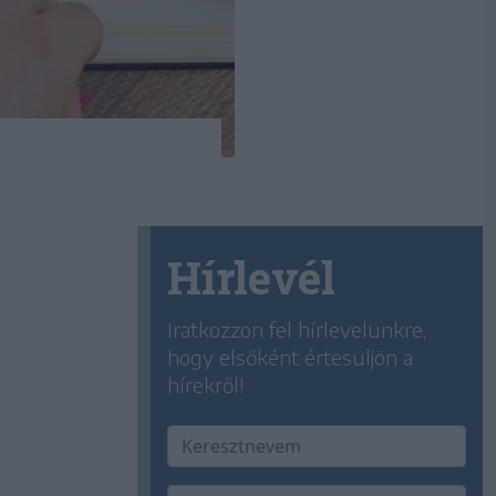
Hírlevél
Iratkozzon fel hírlevelünkre,
hogy elsőként értesüljön a
hírekről!