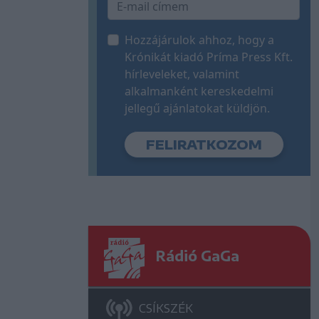
Hozzájárulok ahhoz, hogy a
Krónikát kiadó Príma Press Kft.
hírleveleket, valamint
alkalmanként kereskedelmi
jellegű ajánlatokat küldjön.
Rádió GaGa
CSÍKSZÉK