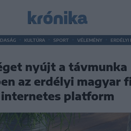
•
•
•
•
DASÁG
KULTÚRA
SPORT
VÉLEMÉNY
ERDÉLYI
éget nyújt a távmunka
n az erdélyi magyar f
t internetes platform