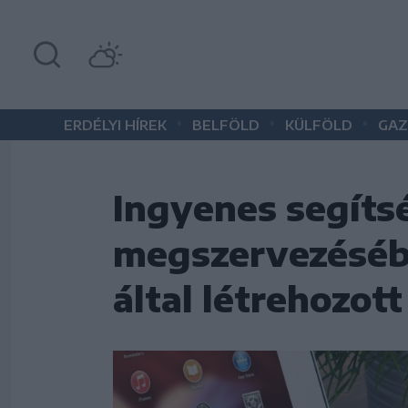
•
•
•
ERDÉLYI HÍREK
BELFÖLD
KÜLFÖLD
GAZ
Ingyenes segíts
megszervezésébe
által létrehozot