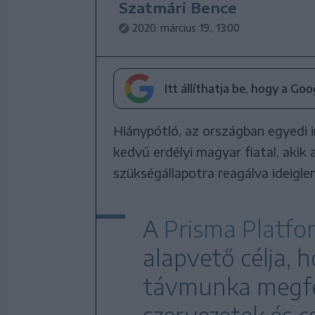
Szatmári Bence
2020. március 19., 13:00
Itt állíthatja be, hogy a Go
Hiánypótló, az országban egyedi i
kedvű erdélyi magyar fiatal, akik 
szükségállapotra reagálva ideigle
A
Prisma Platfo
alapvető célja, 
távmunka megfe
szervezetek és 