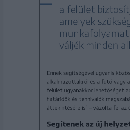
a felület biztosí
amelyek szükség
munkafolyamat t
váljék minden a
Ennek segítségével ugyanis közös 
alkalmazottakról és a futó vagy a
felület ugyanakkor lehetőséget a
határidők és tennivalók megszabá
áttekintésére is” – vázolta fel az 
Segítenek az új helyze