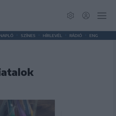
•
•
•
•
 NAPLÓ
SZÍNES
HÍRLEVÉL
RÁDIÓ
ENG
iatalok