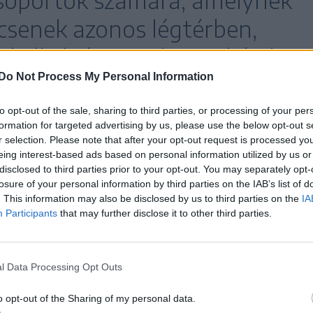
csenek azonos légtérben,
 kell elvégezniük munkájukat.
Do Not Process My Personal Information
to opt-out of the sale, sharing to third parties, or processing of your per
yanakkor az ilyen csatlakozási felületeknek még
formation for targeted advertising by us, please use the below opt-out s
r selection. Please note that after your opt-out request is processed y
ltsága, és olyan szervezetek számára is hasznossá
eing interest-based ads based on personal information utilized by us or
iségben dolgoznak. Az új lehetőséget Fischer
disclosed to third parties prior to your opt-out. You may separately opt-
losure of your personal information by third parties on the IAB’s list of
dója és technikai felelőse mutatta be a
. This information may also be disclosed by us to third parties on the
IA
Participants
that may further disclose it to other third parties.
lgáltatás
l Data Processing Opt Outs
 egy évvel ezelőtt pattant ki a fejünkből Kiss
 keresés után nem találtunk olyan épkézláb
o opt-out of the Sharing of my personal data.