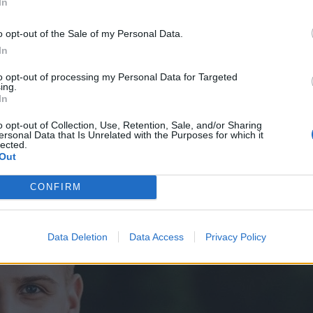
asználata nem igényelné már alapból egy külön
In
 internetes honlapon is találtunk hasznos
o opt-out of the Sale of my Personal Data.
yesítette ezeket, mindegyiknek voltak
In
ől a marosvásárhelyi fiatal, akitől azt is
to opt-out of processing my Personal Data for Targeted
az elsők, akik ennyire sokrétű távmunka-
ing.
In
o opt-out of Collection, Use, Retention, Sale, and/or Sharing
ersonal Data that Is Unrelated with the Purposes for which it
lected.
Out
CONFIRM
Data Deletion
Data Access
Privacy Policy