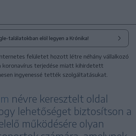
ogle-találatokban elöl legyen a Krónika!
nternetes felületet hozott létre néhány vállalkozó
a koronavírus terjedése miatt kihirdetett
nesen ingyenessé tették szolgáltatásukat.
rm
névre keresztelt oldal
hogy lehetőséget biztosítson a
lelő működésére olyan
csoportok számára, amelynek