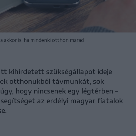
 akkor is, ha mindenki otthon marad
t kihirdetett szükségállapot ideje
nek otthonukból távmunkát, sok
gy, hogy nincsenek egy légtérben –
segítséget az erdélyi magyar fiatalok
e.