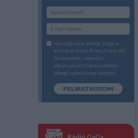
Hozzájárulok ahhoz, hogy a
Krónikát kiadó Príma Press Kft.
hírleveleket, valamint
alkalmanként kereskedelmi
jellegű ajánlatokat küldjön.
Rádió GaGa