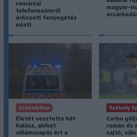
romániai
magyar–m
telefonszámról
acsarkodá
érkezett fenyegetés
miatt
Székely S
Székelyhon
Corbu gólj
Életét vesztette két
román és 
halász, akiket
sajtó, vál
villámcsapás ért a