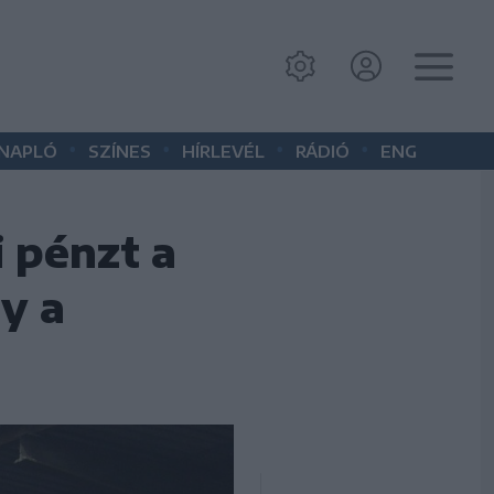
•
•
•
•
 NAPLÓ
SZÍNES
HÍRLEVÉL
RÁDIÓ
ENG
i pénzt a
y a