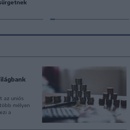
sürgetnek
Világbank
t az uniós
 több mélyen
ezi a