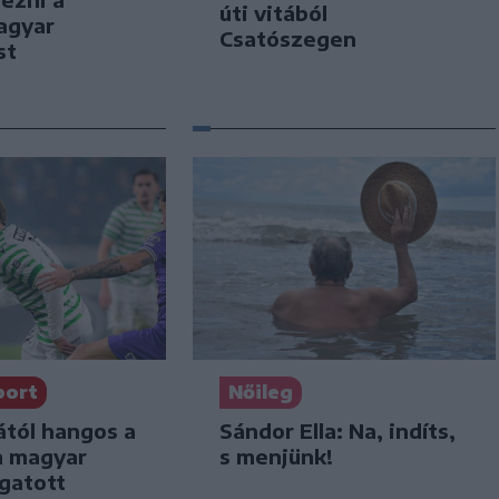
úti vitából
agyar
Csatószegen
st
port
Nőileg
ától hangos a
Sándor Ella: Na, indíts,
a magyar
s menjünk!
ogatott