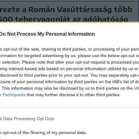
rezte a Román Vasúttársaság több
500 tehervagonját az adóhatóság
égrehajtási eljárás során az Országos
Do Not Process My Personal Information
ág (ANAF) Brassó megyei kirendeltsége
te a Román Vasúttársaság teherszállító
to opt-out of the sale, sharing to third parties, or processing of your per
k (CFR Marfă) 1517 tehervagonját, amelyekért
formation for targeted advertising by us, please use the below opt-out s
 lejt kapott.
r selection. Please note that after your opt-out request is processed y
eing interest-based ads based on personal information utilized by us or
disclosed to third parties prior to your opt-out. You may separately opt-
losure of your personal information by third parties on the IAB’s list of
. This information may also be disclosed by us to third parties on the
IA
rtalékalap
Participants
that may further disclose it to other third parties.
l Data Processing Opt Outs
o opt-out of the Sharing of my personal data.