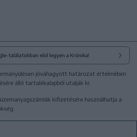
ogle-találatokban elöl legyen a Krónika!
kormányülésen jóváhagyott határozat értelmében
ére álló tartalékalapból utalják ki.
 üzemanyagszámlák kifizetésére használhatja a
ökség.