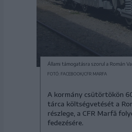
Állami támogatásra szorul a Román Va
FOTÓ: FACEBOOK/CFR MARFA
A kormány csütörtökön 60 mi
tárca költségvetését a Ro
részlege, a CFR Marfă foly
fedezésére.