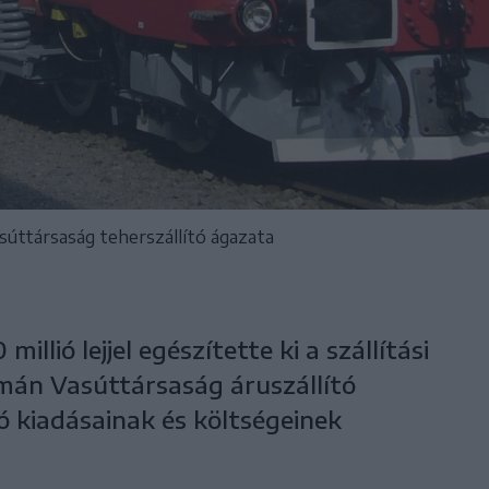
súttársaság teherszállító ágazata
llió lejjel egészítette ki a szállítási
mán Vasúttársaság áruszállító
ó kiadásainak és költségeinek