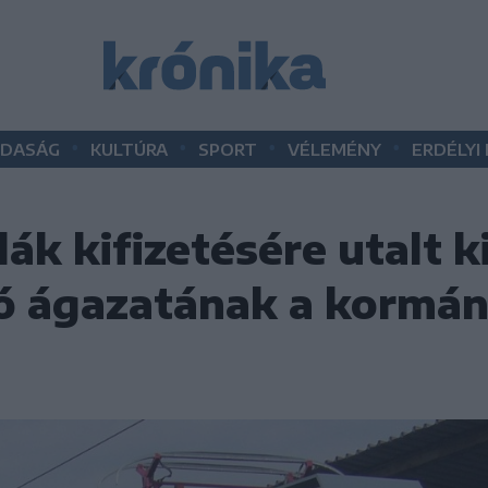
•
•
•
•
DASÁG
KULTÚRA
SPORT
VÉLEMÉNY
ERDÉLYI
ák kifizetésére utalt k
tó ágazatának a kormán