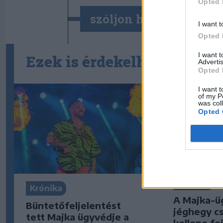
Opted 
szóljon hozzá!
I want t
Opted 
I want 
Ezek is érdekelhetik
Advertis
Opted 
I want t
of my P
was col
Opted 
Krónika
Krónika
A Majka-ü
Büntetőfeljelentést
jéghegy cs
tett Majka ügyvédje a
kellene fe