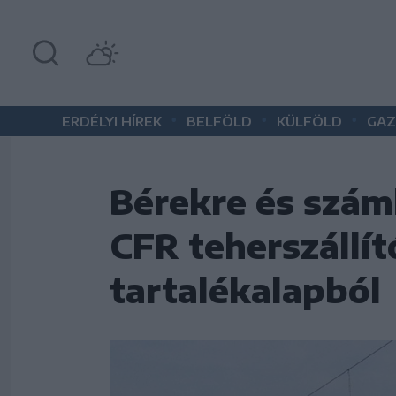
•
•
•
ERDÉLYI HÍREK
BELFÖLD
KÜLFÖLD
GAZ
Bérekre és száml
CFR teherszállí
tartalékalapból