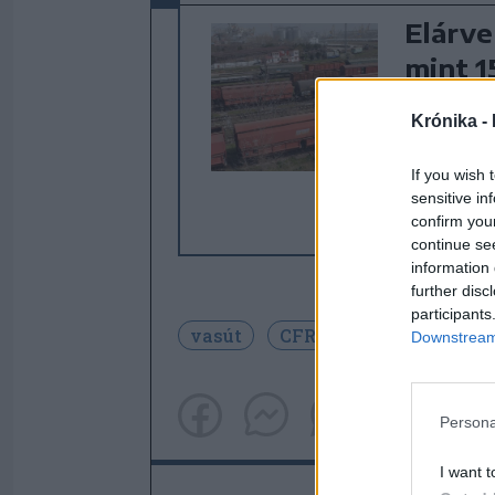
Elárve
mint 1
Kényszerv
Krónika -
Adóhatós
elárverez
If you wish 
ágazatána
sensitive in
22,9 millió
confirm you
continue se
information 
further disc
participants
vasút
CFR
kormány
ta
Downstream 
Persona
I want t