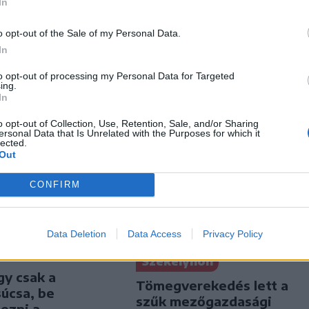
In
o opt-out of the Sale of my Personal Data.
In
to opt-out of processing my Personal Data for Targeted
ing.
In
o opt-out of Collection, Use, Retention, Sale, and/or Sharing
ersonal Data that Is Unrelated with the Purposes for which it
lected.
Out
CONFIRM
Data Deletion
Data Access
Privacy Policy
Székelyhon
gy csak a
Tömegverekedés lett a
úcsa, be
szűk mezőgazdasági
jezni a