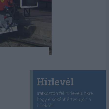
Hírlevél
Iratkozzon fel hírlevelünkre,
hogy elsőként értesüljön a
hírekről!