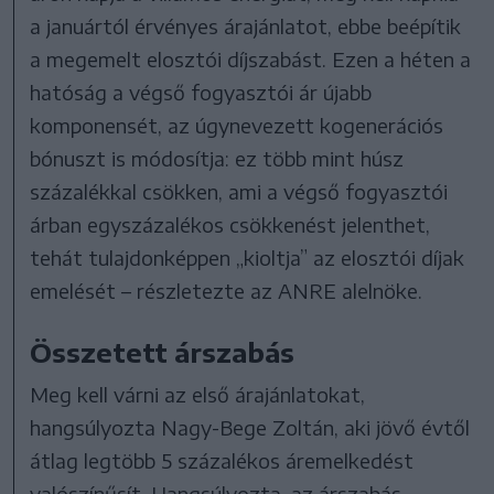
a januártól érvényes árajánlatot, ebbe beépítik
a megemelt elosztói díjszabást. Ezen a héten a
hatóság a végső fogyasztói ár újabb
komponensét, az úgynevezett kogenerációs
bónuszt is módosítja: ez több mint húsz
százalékkal csökken, ami a végső fogyasztói
árban egyszázalékos csökkenést jelenthet,
tehát tulajdonképpen „kioltja” az elosztói díjak
emelését – részletezte az ANRE alelnöke.
Összetett árszabás
Meg kell várni az első árajánlatokat,
hangsúlyozta Nagy-Bege Zoltán, aki jövő évtől
átlag legtöbb 5 százalékos áremelkedést
valószínűsít. Hangsúlyozta, az árszabás