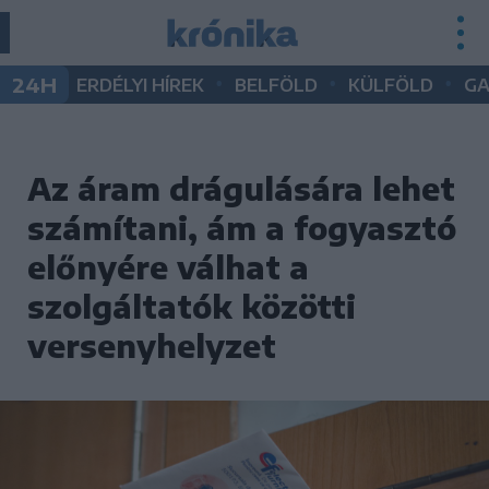
•
•
•
24H
ERDÉLYI HÍREK
BELFÖLD
KÜLFÖLD
G
Az áram drágulására lehet
számítani, ám a fogyasztó
előnyére válhat a
szolgáltatók közötti
versenyhelyzet