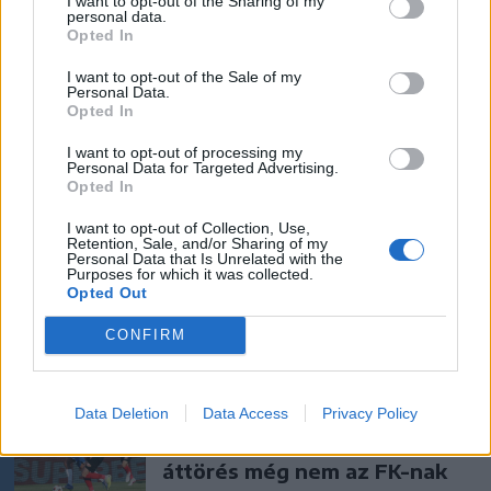
I want to opt-out of the Sharing of my
personal data.
Opted In
Székelyhon
I want to opt-out of the Sale of my
Húsdarálógépbe szorult egy
Personal Data.
Opted In
kétéves gyerek keze, a
tűzoltókra is szükség volt a
I want to opt-out of processing my
Personal Data for Targeted Advertising.
műtőben
Opted In
Székelyhon
I want to opt-out of Collection, Use,
Retention, Sale, and/or Sharing of my
Personal Data that Is Unrelated with the
Vaddisznó szaladt le a
Purposes for which it was collected.
budapesti metróba, felszállt
Opted Out
az egyik kocsira, majd
CONFIRM
kilőtték – videóval
Székely Sport
Data Deletion
Data Access
Privacy Policy
A gól már összejött, az
áttörés még nem az FK-nak