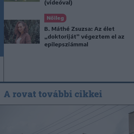
(videóval)
Nőileg
B. Máthé Zsuzsa: Az élet
„doktoriját” végeztem el az
epilepsziámmal
A rovat további cikkei