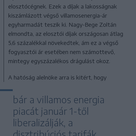
elosztócégnek. Ezek a díjak a lakosságnak
kiszámlázott végső villamosenergia-ár
egyharmadát teszik ki. Nagy-Bege Zoltán
elmondta, az elosztói díjak országosan átlag
5,6 százalékkal növekedtek, ám ez a végső
fogyasztói ár esetében nem számottevő,
mintegy egyszázalékos drágulást okoz.
A hatóság alelnöke arra is kitért, hogy
bár a villamos energia
piacát január 1-től
liberalizálják, a
disztribúciós tarifák