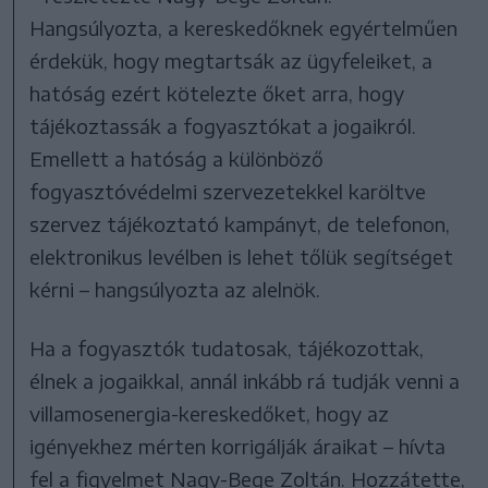
Hangsúlyozta, a kereskedőknek egyértelműen
érdekük, hogy megtartsák az ügyfeleiket, a
hatóság ezért kötelezte őket arra, hogy
tájékoztassák a fogyasztókat a jogaikról.
Emellett a hatóság a különböző
fogyasztóvédelmi szervezetekkel karöltve
szervez tájékoztató kampányt, de telefonon,
elektronikus levélben is lehet tőlük segítséget
kérni – hangsúlyozta az alelnök.
Ha a fogyasztók tudatosak, tájékozottak,
élnek a jogaikkal, annál inkább rá tudják venni a
villamosenergia-kereskedőket, hogy az
igényekhez mérten korrigálják áraikat – hívta
fel a figyelmet Nagy-Bege Zoltán. Hozzátette,