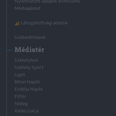
Nyomtatott lapjaink archívuma
Médiaajánlat
Látogatottsági adatok
Sütibeállítások
Médiatér
Székelyhon
Székely Sport
Liget
Bihari Napló
Erdélyi Napló
Főtér
Nőileg
Rádió GaGa