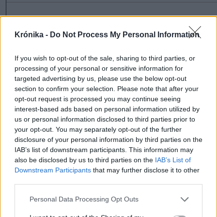
Krónika -
Do Not Process My Personal Information
szóljon hozzá!
If you wish to opt-out of the sale, sharing to third parties, or
processing of your personal or sensitive information for
Ezek is érdekelhetik
targeted advertising by us, please use the below opt-out
section to confirm your selection. Please note that after your
opt-out request is processed you may continue seeing
Krónika
interest-based ads based on personal information utilized by
us or personal information disclosed to third parties prior to
Putyin egy NATO-tagállam
your opt-out. You may separately opt-out of the further
megtámadására készül az
disclosure of your personal information by third parties on the
amerikai hírszerzés szerint
IAB’s list of downstream participants. This information may
also be disclosed by us to third parties on the
IAB’s List of
Downstream Participants
that may further disclose it to other
Krónika
third parties.
„A legerősebb garancia” –
Personal Data Processing Opt Outs
Megnevezte államfőjelöltjét
a Tisza Párt