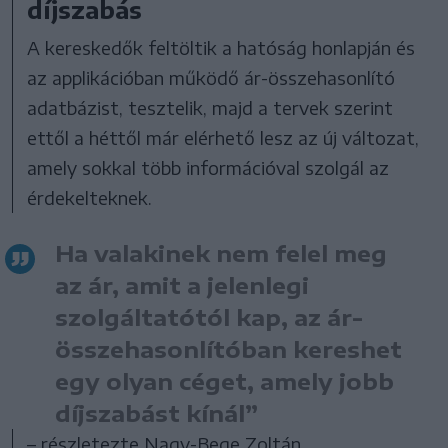
díjszabás
A kereskedők feltöltik a hatóság honlapján és
az applikációban működő ár-összehasonlító
adatbázist, tesztelik, majd a tervek szerint
ettől a héttől már elérhető lesz az új változat,
amely sokkal több információval szolgál az
érdekelteknek.
Ha valakinek nem felel meg
az ár, amit a jelenlegi
szolgáltatótól kap, az ár-
összehasonlítóban kereshet
egy olyan céget, amely jobb
díjszabást kínál”
– részletezte Nagy-Bege Zoltán.