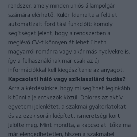
rendszer, amely minden uniós állampolgár
számára elérhető. Külön kiemelte a felület
automatizált fordítási funkcióit: komoly
segítséget jelent, hogy a rendszerben a
meglévő CV-t könnyen át lehet ültetni
magyarról románra vagy akár más nyelvekre is,
így a felhasználónak már csak az új
információkkal kell kiegészítenie az anyagot.
Kapcsolati háló vagy sziklaszilárd tudás?
Arra a kérdésünkre, hogy mi segíthet leginkább
kitűnni a jelentkezők közül, Dolores az aktív
egyetemi jelenlétet, a szakmai gyakorlatokat
és az ezek során kiépített ismeretségi kört
jelölte meg. Mint mondta, a kapcsolati tőke ma
már elengedhetetlen, hiszen a szakmabeli