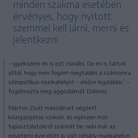
minden szakma esetében
érvényes, hogy nyitott
szemmel kell járni, merni és
jelentkezni
– igyekszem én is ezt csinálni. De én is tartok
attól, hogy nem fogom megtalálni a számomra
szimpatikus munkahelyet – elsőre legalábbis” –
fogalmazta meg aggodalmát Dolores.
Márton Zsolt másodévet végzett
közigazgatás szakon, és egészen más
tapasztalatokról számolt be: neki már az
egyetemi évei előtt is volt néhány munkahelye,