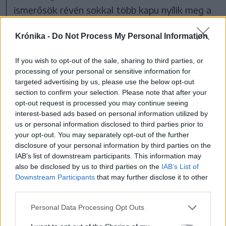
ismerősök révén sokkal több kapu nyílik meg a
fiatalok előtt. „Ez persze nem jelenti azt, hogy
Krónika -
Do Not Process My Personal Information
a kapcsolati háló felülírja a felkészültséget.
Éles helyzetben úgyis
If you wish to opt-out of the sale, sharing to third parties, or
processing of your personal or sensitive information for
kiütközik, ha valakinél
targeted advertising by us, please use the below opt-out
section to confirm your selection. Please note that after your
erősebb tényező volt az
opt-out request is processed you may continue seeing
interest-based ads based on personal information utilized by
ismeretség, mint a tudás.
us or personal information disclosed to third parties prior to
your opt-out. You may separately opt-out of the further
Egy pályakezdő
disclosure of your personal information by third parties on the
legnagyobb ütőkártyája a
IAB’s list of downstream participants. This information may
also be disclosed by us to third parties on the
IAB’s List of
kettő együttese” –
Downstream Participants
that may further disclose it to other
third parties.
fogalmazott.
Personal Data Processing Opt Outs