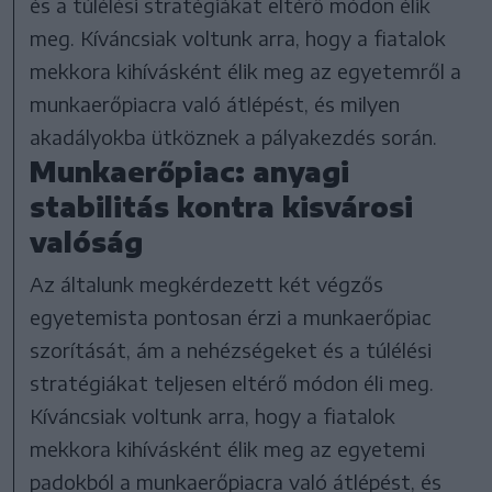
és a túlélési stratégiákat eltérő módon élik
meg. Kíváncsiak voltunk arra, hogy a fiatalok
mekkora kihívásként élik meg az egyetemről a
munkaerőpiacra való átlépést, és milyen
akadályokba ütköznek a pályakezdés során.
Munkaerőpiac: anyagi
stabilitás kontra kisvárosi
valóság
Az általunk megkérdezett két végzős
egyetemista pontosan érzi a munkaerőpiac
szorítását, ám a nehézségeket és a túlélési
stratégiákat teljesen eltérő módon éli meg.
Kíváncsiak voltunk arra, hogy a fiatalok
mekkora kihívásként élik meg az egyetemi
padokból a munkaerőpiacra való átlépést, és