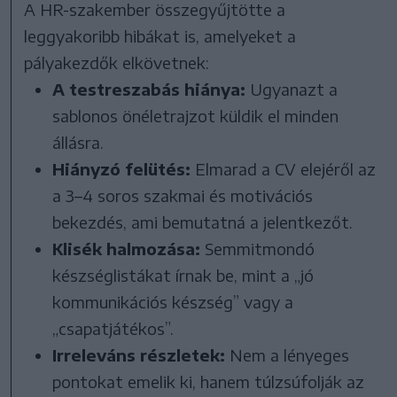
A HR-szakember összegyűjtötte a
leggyakoribb hibákat is, amelyeket a
pályakezdők elkövetnek:
A testreszabás hiánya:
Ugyanazt a
sablonos önéletrajzot küldik el minden
állásra.
Hiányzó felütés:
Elmarad a CV elejéről az
a 3–4 soros szakmai és motivációs
bekezdés, ami bemutatná a jelentkezőt.
Klisék halmozása:
Semmitmondó
készséglistákat írnak be, mint a „jó
kommunikációs készség” vagy a
„csapatjátékos”.
Irreleváns részletek:
Nem a lényeges
pontokat emelik ki, hanem túlzsúfolják az