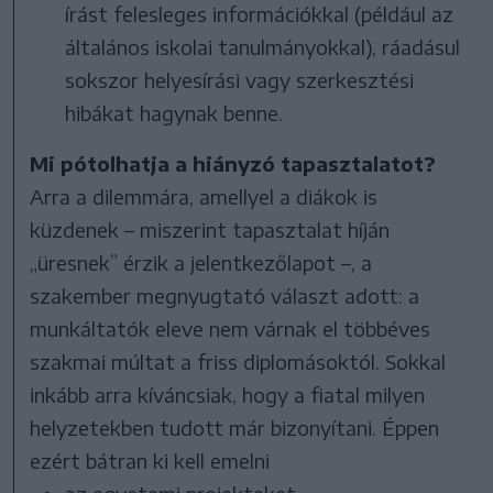
írást felesleges információkkal (például az
általános iskolai tanulmányokkal), ráadásul
sokszor helyesírási vagy szerkesztési
hibákat hagynak benne.
Mi pótolhatja a hiányzó tapasztalatot?
Arra a dilemmára, amellyel a diákok is
küzdenek – miszerint tapasztalat híján
„üresnek” érzik a jelentkezőlapot –, a
szakember megnyugtató választ adott: a
munkáltatók eleve nem várnak el többéves
szakmai múltat a friss diplomásoktól. Sokkal
inkább arra kíváncsiak, hogy a fiatal milyen
helyzetekben tudott már bizonyítani. Éppen
ezért bátran ki kell emelni