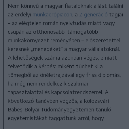
Nem könnyű a magyar fiataloknak állást találni
az erdélyi
munkaerőpiacon
, a
Z generáció
tagjai
– az elégtelen román nyelvtudás miatt vagy
csupán az otthonosabb, támogatóbb
munkakörnyezet reményében – előszeretettel
keresnek „menedéket” a magyar vállalatoknál.
A lehetőségek száma azonban véges, emiatt
felvetődik a kérdés: miként tűnhet ki a
tömegből az önéletrajzával egy friss diplomás,
ha még nem rendelkezik szakmai
tapasztalattal és kapcsolatrendszerrel. A
következő tanévben végzős, a kolozsvári
Babeș-Bolyai Tudományegyetemen tanuló
egyetemistákat faggattunk arról, hogy