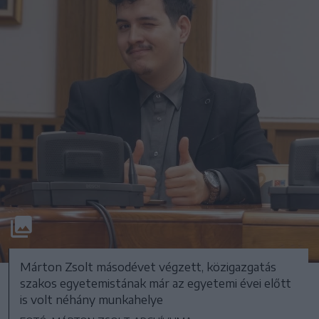
Márton Zsolt másodévet végzett, közigazgatás
szakos egyetemistának már az egyetemi évei előtt
is volt néhány munkahelye