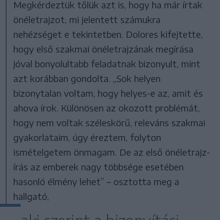
Megkérdeztük tőlük azt is, hogy ha már írtak
önéletrajzot, mi jelentett számukra
nehézséget e tekintetben. Dolores kifejtette,
hogy első szakmai önéletrajzának megírása
jóval bonyolultabb feladatnak bizonyult, mint
azt korábban gondolta. „Sok helyen
bizonytalan voltam, hogy helyes-e az, amit és
ahova írok. Különösen az okozott problémát,
hogy nem voltak széleskörű, releváns szakmai
gyakorlataim, úgy éreztem, folyton
ismételgetem önmagam. De az első önéletrajz-
írás az emberek nagy többsége esetében
hasonló élmény lehet” – osztotta meg a
hallgató,