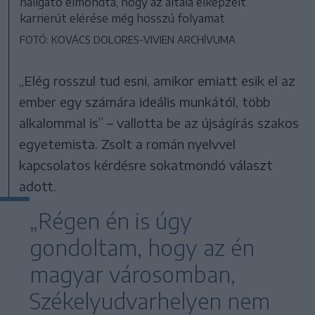
hallgató elmondta, hogy az általa elképzelt
karrierút elérése még hosszú folyamat
FOTÓ: KOVÁCS DOLORES-VIVIEN ARCHÍVUMA
„Elég rosszul tud esni, amikor emiatt esik el az
ember egy számára ideális munkától, több
alkalommal is” – vallotta be az újságírás szakos
egyetemista. Zsolt a román nyelvvel
kapcsolatos kérdésre sokatmondó választ
adott.
„Régen én is úgy
gondoltam, hogy az én
magyar városomban,
Székelyudvarhelyen nem