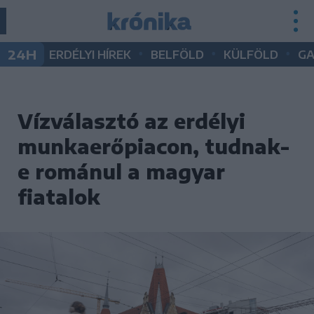
•
•
•
24H
ERDÉLYI HÍREK
BELFÖLD
KÜLFÖLD
G
Vízválasztó az erdélyi
munkaerőpiacon, tudnak-
e románul a magyar
fiatalok