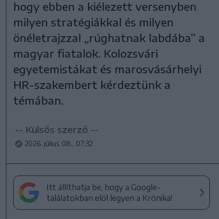
hogy ebben a kiélezett versenyben
milyen stratégiákkal és milyen
önéletrajzzal „rúghatnak labdába” a
magyar fiatalok. Kolozsvári
egyetemistákat és marosvásárhelyi
HR-szakembert kérdeztünk a
témában.
-- Külsős szerző --
2026. július 08., 07:32
Itt állíthatja be, hogy a Google-
találatokban elöl legyen a Krónika!