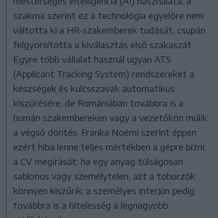
mesterséges intelligencia (AI) használata, a
szakma szerint ez a technológia egyelőre nem
váltotta ki a HR-szakemberek tudását, csupán
felgyorsította a kiválasztás első szakaszát.
Egyre több vállalat használ ugyan ATS
(Applicant Tracking System) rendszereket a
készségek és kulcsszavak automatikus
kiszűrésére, de Romániában továbbra is a
humán szakembereken vagy a vezetőkön múlik
a végső döntés. Franka Noémi szerint éppen
ezért hiba lenne teljes mértékben a gépre bízni
a CV megírását: ha egy anyag túlságosan
sablonos vagy személytelen, azt a toborzók
könnyen kiszűrik, a személyes interjún pedig
továbbra is a hitelesség a legnagyobb