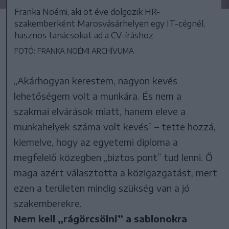
Franka Noémi, aki öt éve dolgozik HR-
szakemberként Marosvásárhelyen egy IT-cégnél,
hasznos tanácsokat ad a CV-íráshoz
FOTÓ: FRANKA NOÉMI ARCHÍVUMA
„Akárhogyan kerestem, nagyon kevés
lehetőségem volt a munkára. És nem a
szakmai elvárások miatt, hanem eleve a
munkahelyek száma volt kevés” – tette hozzá,
kiemelve, hogy az egyetemi diploma a
megfelelő közegben „biztos pont” tud lenni. Ő
maga azért választotta a közigazgatást, mert
ezen a területen mindig szükség van a jó
szakemberekre.
Nem kell „rágörcsölni” a sablonokra