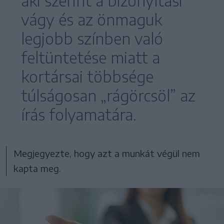
aki szerint a bizonyítási
vágy és az önmaguk
legjobb színben való
feltüntetése miatt a
kortársai többsége
túlságosan „rágörcsöl” az
írás folyamatára.
Megjegyezte, hogy azt a munkát végül nem
kapta meg.