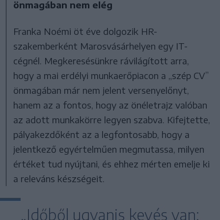
önmagában nem elég
Franka Noémi öt éve dolgozik HR-
szakemberként Marosvásárhelyen egy IT-
cégnél. Megkeresésünkre rávilágított arra,
hogy a mai erdélyi munkaerőpiacon a „szép CV”
önmagában már nem jelent versenyelőnyt,
hanem az a fontos, hogy az önéletrajz valóban
az adott munkakörre legyen szabva. Kifejtette,
pályakezdőként az a legfontosabb, hogy a
jelentkező egyértelműen megmutassa, milyen
értéket tud nyújtani, és ehhez mérten emelje ki
a releváns készségeit.
„Időből ugyanis kevés van: