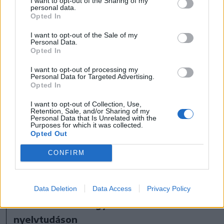
I want to opt-out of the Sharing of my
personal data.
Zsolt a szakmai felkészültséget jelölte meg
Opted In
elsődleges tényezőként. „Szerintem a
I want to opt-out of the Sale of my
legnagyobb segítség az, ha a szakmai tudásod
Personal Data.
Opted In
rendben van. Nagyon nagy segítség a
I want to opt-out of processing my
kapcsolati háló, de ha nem tudod elvégezni a
Personal Data for Targeted Advertising.
Opted In
munkát, akkor a kapcsolatok csak egy
bizonyos szintig fognak elvinni” – fogalmazott.
I want to opt-out of Collection, Use,
Retention, Sale, and/or Sharing of my
Véleménye szerint az igazi kiemelkedés záloga
Personal Data that Is Unrelated with the
Purposes for which it was collected.
a piacon az, ha a jelentkező rendelkezik az
Opted Out
adott munkakörnek megfelelő tudással,
CONFIRM
amelyet aztán képes tovább fejleszteni és
kiegészíteni.
Data Deletion
Data Access
Privacy Policy
Sok minden áll vagy bukik a román
nyelvtudáson