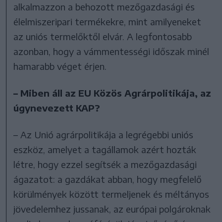
alkalmazzon a behozott mezőgazdasági és
élelmiszeripari termékekre, mint amilyeneket
az uniós termelőktől elvár. A legfontosabb
azonban, hogy a vámmentességi időszak minél
hamarabb véget érjen.
– Miben áll az EU Közös Agrárpolitikája, az
úgynevezett KAP?
– Az Unió agrárpolitikája a legrégebbi uniós
eszköz, amelyet a tagállamok azért hozták
létre, hogy ezzel segítsék a mezőgazdasági
ágazatot: a gazdákat abban, hogy megfelelő
körülmények között termeljenek és méltányos
jövedelemhez jussanak, az európai polgároknak