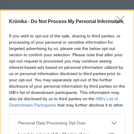
A gazdák jogosan úgy
tartják, hogy az itthon
Krónika -
Do Not Process My Personal Information
gazdálkodók szigorú
If you wish to opt-out of the sale, sharing to third parties, or
előírásoknak megfelelve –
processing of your personal or sensitive information for
targeted advertising by us, please use the below opt-out
jelentős plusz költségekkel –
section to confirm your selection. Please note that after your
kell termeljenek, a beáramló
opt-out request is processed you may continue seeing
interest-based ads based on personal information utilized by
import viszont nyomott árú,
us or personal information disclosed to third parties prior to
minőségileg erősen kétes,
your opt-out. You may separately opt-out of the further
disclosure of your personal information by third parties on the
akár az egészségre is
IAB’s list of downstream participants. This information may
veszélyes lehet.
also be disclosed by us to third parties on the
IAB’s List of
Downstream Participants
that may further disclose it to other
A probléma előzménye, hogy tavaly a nyár
third parties.
elején az Európai Unió felfüggesztette az
Personal Data Processing Opt Outs
Ukrajnából érkező árukra kivetett védővámot,