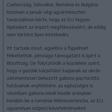
Csehország, Szlovákia, Románia és Bulgária
közösen a január végi agrárminiszteri
tanácsülésen kérte, hogy az EU tegyen
lépéseket az import megfékezéséért, de eddig
nem történt ilyen intézkedés.
Itt tartunk most, egyelőre a figyelmet
felkeltettük, pénzügyi támogatást is ígért a
Bizottság. De folytatódik a küzdelem azért,
hogy a gazdák kárpótlást kapjanak az ukrán
vámmentesen behozott gabona piactorzító
hatásainak enyhítésére, az egészségre is
veszélyes gabona minél kisebb arányban
kerüljön be a romániai élelmiszerláncba, az EU
ugyanolyan szigorú követelményeket