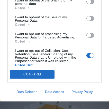
azért, hogy harmadik országokba tovább
I want to opt-out of the Sharing of my
personal data.
szállíthassák az ukrán gabonát. Ezáltal
Opted In
szabadon áramolhatnak be a termények az
I want to opt-out of the Sale of my
Personal Data.
EU-ba, de az eredetileg Afrikába és Nyugat-
Opted In
Európába szállítandó mennyiségek nem
I want to opt-out of processing my
mentek tovább, hanem rászabadultak a közép-
Personal Data for Targeted Advertising.
Opted In
európai piacra, amely telítődött ukrán
I want to opt-out of Collection, Use,
gabonával, napraforgóval, repcével. Az
Retention, Sale, and/or Sharing of my
Personal Data that Is Unrelated with the
Erdélyben megtermelt gabona felvásárlási ára
Purposes for which it was collected.
Opted Out
25 és 35 százalék körüli értékkel esett, de az
ukrán dömping miatt a világpiacon is jelentősen
CONFIRM
csökkentek az árak.
Data Deletion
Data Access
Privacy Policy