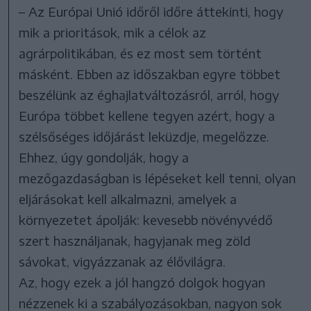
– Az Európai Unió időről időre áttekinti, hogy
mik a prioritások, mik a célok az
agrárpolitikában, és ez most sem történt
másként. Ebben az időszakban egyre többet
beszélünk az éghajlatváltozásról, arról, hogy
Európa többet kellene tegyen azért, hogy a
szélsőséges időjárást leküzdje, megelőzze.
Ehhez, úgy gondolják, hogy a
mezőgazdaságban is lépéseket kell tenni, olyan
eljárásokat kell alkalmazni, amelyek a
környezetet ápolják: kevesebb növényvédő
szert használjanak, hagyjanak meg zöld
sávokat, vigyázzanak az élővilágra.
Az, hogy ezek a jól hangzó dolgok hogyan
nézzenek ki a szabályozásokban, nagyon sok