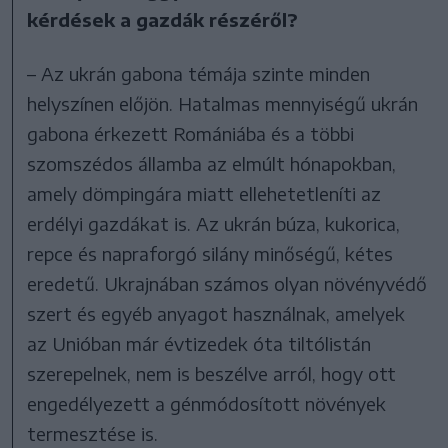
kérdések a gazdák részéről?
– Az ukrán gabona témája szinte minden
helyszínen előjön. Hatalmas mennyiségű ukrán
gabona érkezett Romániába és a többi
szomszédos államba az elmúlt hónapokban,
amely dömpingára miatt ellehetetleníti az
erdélyi gazdákat is. Az ukrán búza, kukorica,
repce és napraforgó silány minőségű, kétes
eredetű. Ukrajnában számos olyan növényvédő
szert és egyéb anyagot használnak, amelyek
az Unióban már évtizedek óta tiltólistán
szerepelnek, nem is beszélve arról, hogy ott
engedélyezett a génmódosított növények
termesztése is.