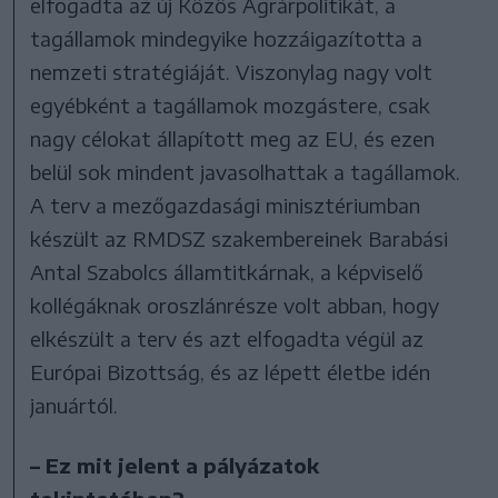
elfogadta az új Közös Agrárpolitikát, a
tagállamok mindegyike hozzáigazította a
nemzeti stratégiáját. Viszonylag nagy volt
egyébként a tagállamok mozgástere, csak
nagy célokat állapított meg az EU, és ezen
belül sok mindent javasolhattak a tagállamok.
A terv a mezőgazdasági minisztériumban
készült az RMDSZ szakembereinek Barabási
Antal Szabolcs államtitkárnak, a képviselő
kollégáknak oroszlánrésze volt abban, hogy
elkészült a terv és azt elfogadta végül az
Európai Bizottság, és az lépett életbe idén
januártól.
– Ez mit jelent a pályázatok