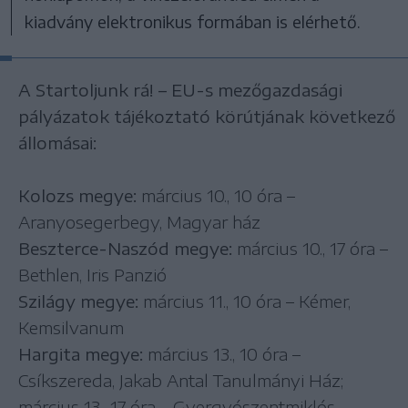
kiadvány elektronikus formában is elérhető.
A Startoljunk rá! – EU-s mezőgazdasági
pályázatok tájékoztató körútjának következő
állomásai:
Kolozs megye:
március 10., 10 óra –
Aranyosegerbegy, Magyar ház
Beszterce-Naszód megye:
március 10., 17 óra –
Bethlen, Iris Panzió
Szilágy megye:
március 11., 10 óra – Kémer,
Kemsilvanum
Hargita megye:
március 13., 10 óra –
Csíkszereda, Jakab Antal Tanulmányi Ház;
március 13., 17 óra – Gyergyószentmiklós,