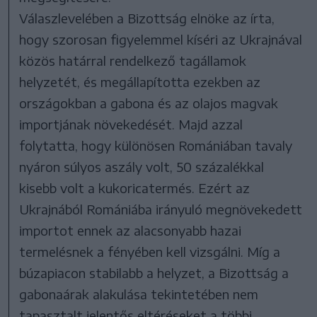
Válaszlevelében a Bizottság elnöke az írta,
hogy szorosan figyelemmel kíséri az Ukrajnával
közös határral rendelkező tagállamok
helyzetét, és megállapította ezekben az
országokban a gabona és az olajos magvak
importjának növekedését. Majd azzal
folytatta, hogy különösen Romániában tavaly
nyáron súlyos aszály volt, 50 százalékkal
kisebb volt a kukoricatermés. Ezért az
Ukrajnából Romániába irányuló megnövekedett
importot ennek az alacsonyabb hazai
termelésnek a fényében kell vizsgálni. Míg a
búzapiacon stabilabb a helyzet, a Bizottság a
gabonaárak alakulása tekintetében nem
tapasztalt jelentős eltéréseket a többi