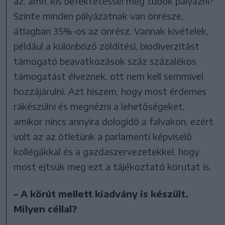
az, amit kis befektetéssel meg tudok pályázni?
Szinte minden pályázatnak van önrésze,
átlagban 35%-os az önrész. Vannak kivételek,
például a különböző zöldítési, biodiverzitást
támogató beavatkozások száz százalékos
támogatást élveznek, ott nem kell semmivel
hozzájárulni. Azt hiszem, hogy most érdemes
rákészülni és megnézni a lehetőségeket,
amikor nincs annyira dologidő a falvakon, ezért
volt az az ötletünk a parlamenti képviselő
kollégákkal és a gazdaszervezetekkel, hogy
most ejtsük meg ezt a tájékoztató körutat is.
– A körút mellett kiadvány is készült.
Milyen céllal?