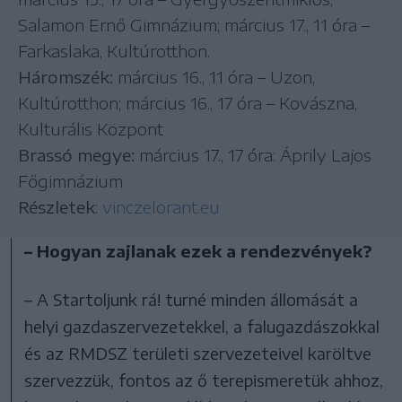
Salamon Ernő Gimnázium; március 17., 11 óra –
Farkaslaka, Kultúrotthon.
Háromszék:
március 16., 11 óra – Uzon,
Kultúrotthon; március 16., 17 óra – Kovászna,
Kulturális Központ
Brassó megye:
március 17., 17 óra: Áprily Lajos
Főgimnázium
Részletek
:
vinczelorant.eu
– Hogyan zajlanak ezek a rendezvények?
– A Startoljunk rá! turné minden állomását a
helyi gazdaszervezetekkel, a falugazdászokkal
és az RMDSZ területi szervezeteivel karöltve
szervezzük, fontos az ő terepismeretük ahhoz,