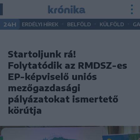
•
•
•
24H
ERDÉLYI HÍREK
BELFÖLD
KÜLFÖLD
G
Startoljunk rá!
Folytatódik az RMDSZ-es
EP-képviselő uniós
mezőgazdasági
pályázatokat ismertető
körútja