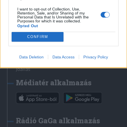
Székelyhon
I want to opt-out of Collection, Use,
Retention, Sale, and/or Sharing of my
Székely Sport
Personal Data that Is Unrelated with the
Purposes for which it was collected.
Liget
Opted Out
Bihari Napló
Erdélyi Napló
CONFIRM
Főtér
Nőileg
Data Deletion
Data Access
Privacy Policy
Rádió GaGa
Jóállás
Médiatér alkalmazás
Rádió GaGa alkalmazás