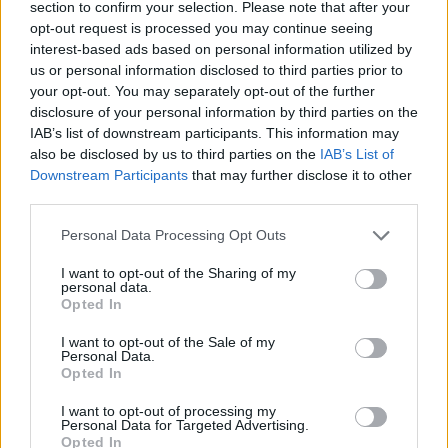
section to confirm your selection. Please note that after your
opt-out request is processed you may continue seeing
interest-based ads based on personal information utilized by
Hasznos
us or personal information disclosed to third parties prior to
your opt-out. You may separately opt-out of the further
Impresszum
disclosure of your personal information by third parties on the
Szerzői jogok
IAB’s list of downstream participants. This information may
also be disclosed by us to third parties on the
IAB’s List of
Adatvédelmi tájékoztató
Downstream Participants
that may further disclose it to other
Cookie-kezelési tájékoztató
third parties.
Hozzászólási szabályzat
Personal Data Processing Opt Outs
Nyomtatott lapjaink archívuma
Médiaajánlat
I want to opt-out of the Sharing of my
personal data.
Opted In
Látogatottsági adatok
I want to opt-out of the Sale of my
Personal Data.
Opted In
Sütibeállítások
I want to opt-out of processing my
Médiatér
Personal Data for Targeted Advertising.
Opted In