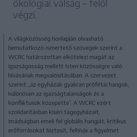
ökológiai válság – felől
végzi.
A világközösség honlapján olvasható
bemutatkozó-ismertető szövegek szerint a
WCRC határozottan elkötelezi magát az
igazságosság mellett Isten közösségre való
hívásának megvalósításában. A szervezet
szerint „az egyházak gyakran prófétai hangok,
különösen az igazságtalanságok és a
konfliktusok közepette”. A WCRC ezért
szolidaritásban kíséri tagegyházait,
imádságban emeli fel globális hangját, kritikus
erőforrásokat biztosít, felhívja a figyelmet