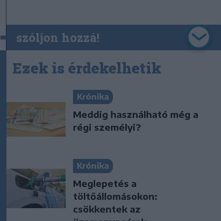
szóljon hozzá!
Ezek is érdekelhetik
Krónika
Meddig használható még a
régi személyi?
Krónika
Meglepetés a
töltőállomásokon:
csökkentek az