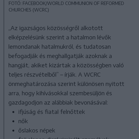
FOTÓ: FACEBOOK/WORLD COMMUNION OF REFORMED
CHURCHES (WCRC)
„Az igazságos közösségről alkotott
elképzelésünk szerint a hatalmon lévők
lemondanak hatalmukról, és tudatosan
befogadják és meghallgatják azoknak a
hangját, akiket kizártak a közösségben való
teljes részvételből” – írják. A WCRC
önmeghatározása szerint különösen nyitott
arra, hogy kihívásokkal szembesüljön és
gazdagodjon az alábbiak bevonásával:
ifjúság és fiatal felnőttek
nők
őslakos népek