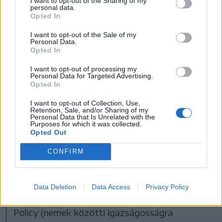
I want to opt-out of the Sharing of my
personal data.
Bár Kolumbán Vilmos püspök az MTI
Opted In
beszámolójában nem részletezi a probléma
I want to opt-out of the Sale of my
konkrét okait,
Personal Data.
Opted In
értesüléseink szerint a
I want to opt-out of processing my
Personal Data for Targeted Advertising.
WCRC utóbbi években
Opted In
erősödő, „balliberális”
I want to opt-out of Collection, Use,
Retention, Sale, and/or Sharing of my
diskurzusokat idéző
Personal Data that Is Unrelated with the
Purposes for which it was collected.
Opted Out
társadalometikai vállalásai
CONFIRM
vannak a háttérben.
Data Deletion
Data Access
Privacy Policy
E tekintetben kiemelendő a Gender Justice
Policy (nemek közötti igazságosságra