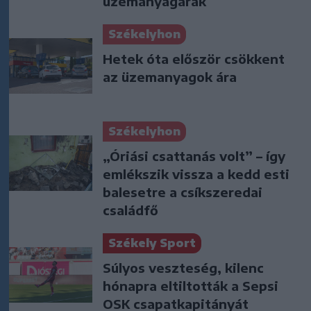
üzemanyagárak
Székelyhon
Hetek óta először csökkent
az üzemanyagok ára
Székelyhon
„Óriási csattanás volt” – így
emlékszik vissza a kedd esti
balesetre a csíkszeredai
családfő
Székely Sport
Súlyos veszteség, kilenc
hónapra eltiltották a Sepsi
OSK csapatkapitányát