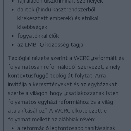
faji alapon diszkriminált személyek
dalitok (hindu kasztrendszerből
kirekesztett emberek) és etnikai
kisebbségek
fogyatékkal élők
az LMBTQ közösség tagjai.
Teológiai nézete szerint a WCRC „reformált és
folyamatosan reformálódó” szervezet, amely
kontextusfüggő teológiát folytat. Arra
invitálja a keresztényeket és az egyházakat
szerte a világon, hogy „csatlakozzanak Isten
folyamatos egyházi reformjához és a világ
átalakításához”. A WCRC elkötelezett e
folyamat mellett az alábbiak révén:
a reformáció legfontosabb tanításainak