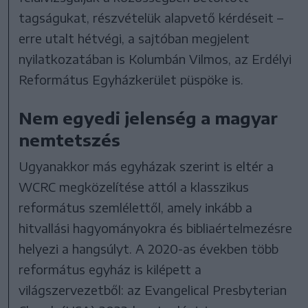
tagságukat, részvételük alapvető kérdéseit –
erre utalt hétvégi, a sajtóban megjelent
nyilatkozatában is Kolumbán Vilmos, az Erdélyi
Református Egyházkerület püspöke is.
Nem egyedi jelenség a magyar
nemtetszés
Ugyanakkor más egyházak szerint is eltér a
WCRC megközelítése attól a klasszikus
református szemlélettől, amely inkább a
hitvallási hagyományokra és bibliaértelmezésre
helyezi a hangsúlyt. A 2020-as években több
református egyház is kilépett a
világszervezetből: az Evangelical Presbyterian