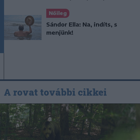
Nőileg
Sándor Ella: Na, indíts, s
menjünk!
A rovat további cikkei