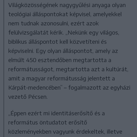
Világközösségének nagygyűlési anyaga olyan
teológiai álláspontokat képvisel, amelyekkel
nem tudnak azonosulni, ezért azok
felülvizsgálatát kérik. „Nekünk egy világos,
biblikus álláspontot kell közvetíteni és
képviselni. Egy olyan álláspontot, amely az
elmúlt 450 esztendőben megtartotta a
reformátusságot, megtartotta azt a kultúrát,
amit a magyar reformátusság jelentett a
Kárpát-medencében” – fogalmazott az egyházi
vezető Pécsen.
„Éppen ezért mi identitáserősítő és a
református öntudatot erősítő
közleményekben vagyunk érdekeltek, illetve