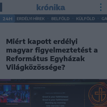
•
•
•
24H
ERDÉLYI HÍREK
BELFÖLD
KÜLFÖLD
G
Miért kapott erdélyi
magyar figyelmeztetést a
Református Egyházak
Világközössége?