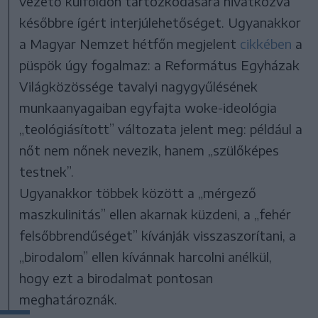
vezető külföldön tartózkodására hivatkozva
későbbre ígért interjúlehetőséget. Ugyanakkor
a Magyar Nemzet hétfőn megjelent
cikkében
a
püspök úgy fogalmaz: a Református Egyházak
Világközössége tavalyi nagygyűlésének
munkaanyagaiban egyfajta woke-ideológia
„teológiásított” változata jelent meg: például a
nőt nem nőnek nevezik, hanem „szülőképes
testnek”.
Ugyanakkor többek között a „mérgező
maszkulinitás” ellen akarnak küzdeni, a „fehér
felsőbbrendűséget” kívánják visszaszorítani, a
„birodalom” ellen kívánnak harcolni anélkül,
hogy ezt a birodalmat pontosan
meghatároznák.