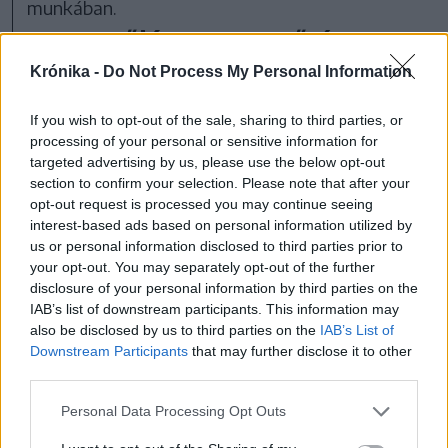
munkában.
Nagygyűlésen megerősített
igazságközpontú irány
Krónika -
Do Not Process My Personal Information
A WCRC legutóbbi, 27. nagygyűlését (General
If you wish to opt-out of the sale, sharing to third parties, or
Council) 2025 októberében tartották a
processing of your personal or sensitive information for
targeted advertising by us, please use the below opt-out
thaiföldi Chiang Maiban. A testület – amely
section to confirm your selection. Please note that after your
körülbelül hétévente ülésezik – ekkor
opt-out request is processed you may continue seeing
interest-based ads based on personal information utilized by
határozta meg a következő időszak stratégiai
us or personal information disclosed to third parties prior to
irányait, megerősítve az úgynevezett „justice-
your opt-out. You may separately opt-out of the further
first” (igazságosságközpontú) teológiai és
disclosure of your personal information by third parties on the
IAB’s list of downstream participants. This information may
missziós megközelítést, valamint új vezetői
also be disclosed by us to third parties on the
IAB’s List of
ciklust indított el. A WCRC új főtitkárát, az
Downstream Participants
that may further disclose it to other
third parties.
indiai Philip Vinod Peacockot – aki a szervezet
első, ázsiai származású főtitkára – éppen az
Personal Data Processing Opt Outs
elmúlt hétvégén
iktatták be
Németországban.