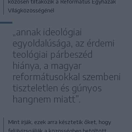
közösen tiltakozik a Református Egyházak
Világközösségénél
„annak ideológiai
egyoldalúsága, az érdemi
teológiai párbeszéd
hiánya, a magyar
reformátusokkal szembeni
tiszteletlen és gúnyos
hangnem miatt”.
Mint írják, ezek arra késztetik őket, hogy
felülvizsgálják a közösségben betöltött