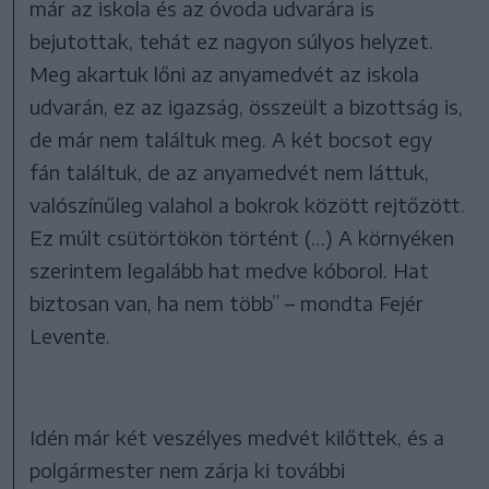
már az iskola és az óvoda udvarára is
bejutottak, tehát ez nagyon súlyos helyzet.
Meg akartuk lőni az anyamedvét az iskola
udvarán, ez az igazság, összeült a bizottság is,
de már nem találtuk meg. A két bocsot egy
fán találtuk, de az anyamedvét nem láttuk,
valószínűleg valahol a bokrok között rejtőzött.
Ez múlt csütörtökön történt (…) A környéken
szerintem legalább hat medve kóborol. Hat
biztosan van, ha nem több” – mondta Fejér
Levente.
Idén már két veszélyes medvét kilőttek, és a
polgármester nem zárja ki további