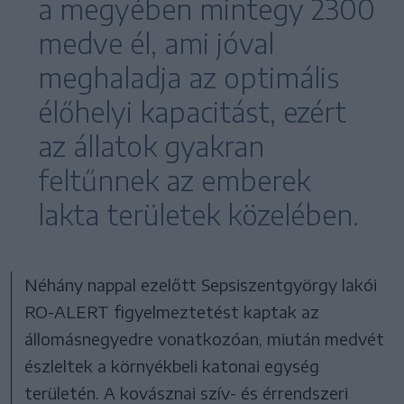
a megyében mintegy 2300
medve él, ami jóval
meghaladja az optimális
élőhelyi kapacitást, ezért
az állatok gyakran
feltűnnek az emberek
lakta területek közelében.
Néhány nappal ezelőtt Sepsiszentgyörgy lakói
RO-ALERT figyelmeztetést kaptak az
állomásnegyedre vonatkozóan, miután medvét
észleltek a környékbeli katonai egység
területén. A kovásznai szív- és érrendszeri