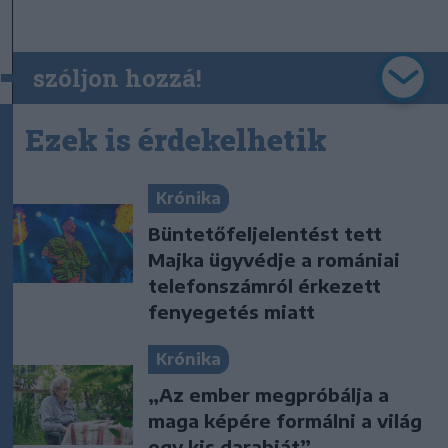
szóljon hozzá!
Ezek is érdekelhetik
Krónika
Büntetőfeljelentést tett
Majka ügyvédje a romániai
telefonszámról érkezett
fenyegetés miatt
Krónika
„Az ember megpróbálja a
maga képére formálni a világ
egy kis darabját”.