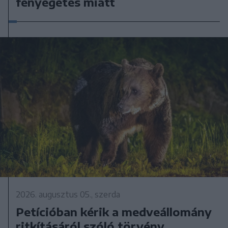
fenyegetés miatt
2026. augusztus 05., szerda
Petícióban kérik a medveállomány
ritkításáról szóló törvény