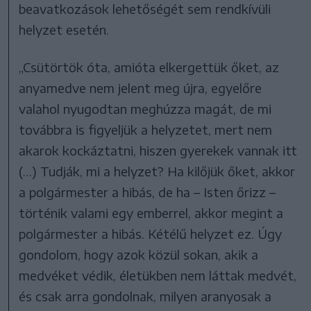
beavatkozások lehetőségét sem rendkívüli
helyzet esetén.
„Csütörtök óta, amióta elkergettük őket, az
anyamedve nem jelent meg újra, egyelőre
valahol nyugodtan meghúzza magát, de mi
továbbra is figyeljük a helyzetet, mert nem
akarok kockáztatni, hiszen gyerekek vannak itt
(…) Tudják, mi a helyzet? Ha kilőjük őket, akkor
a polgármester a hibás, de ha – Isten őrizz –
történik valami egy emberrel, akkor megint a
polgármester a hibás. Kétélű helyzet ez. Úgy
gondolom, hogy azok közül sokan, akik a
medvéket védik, életükben nem láttak medvét,
és csak arra gondolnak, milyen aranyosak a