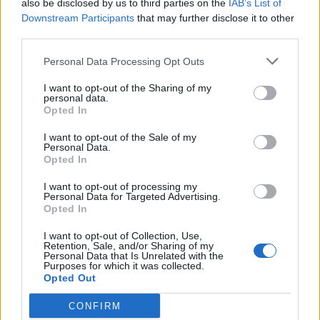
also be disclosed by us to third parties on the
IAB’s List of
válogatott meghívót
Downstream Participants
that may further disclose it to other
sürgetnek
third parties.
Personal Data Processing Opt Outs
Nőileg
Sándor Ella: Na, indíts, s
I want to opt-out of the Sharing of my
personal data.
menjünk!
Opted In
I want to opt-out of the Sale of my
Personal Data.
Opted In
I want to opt-out of processing my
Personal Data for Targeted Advertising.
Opted In
I want to opt-out of Collection, Use,
A rovat további cikkei
Retention, Sale, and/or Sharing of my
Personal Data that Is Unrelated with the
Purposes for which it was collected.
Opted Out
CONFIRM