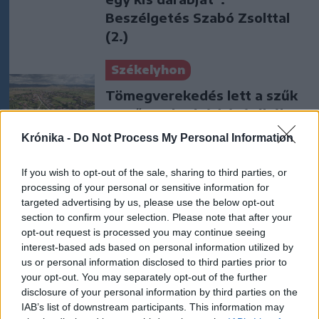
Beszélgetés Szabó Zsolttal
(2.)
Székelyhon
Tömegverekedés lett a szűk
mezőgazdasági úti vitából
Csatószegen
Krónika -
Do Not Process My Personal Information
Székelyhon
If you wish to opt-out of the sale, sharing to third parties, or
processing of your personal or sensitive information for
Életét vesztette két halász,
targeted advertising by us, please use the below opt-out
akiket villámcsapás ért a
section to confirm your selection. Please note that after your
Maros partján – frissítve
opt-out request is processed you may continue seeing
interest-based ads based on personal information utilized by
us or personal information disclosed to third parties prior to
Székely Sport
your opt-out. You may separately opt-out of the further
Corbu góljától hangos a
disclosure of your personal information by third parties on the
IAB’s list of downstream participants. This information may
román és a magyar sajtó,