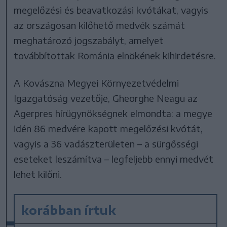
megelőzési és beavatkozási kvótákat, vagyis
az országosan kilőhető medvék számát
meghatározó jogszabályt, amelyet
továbbítottak Románia elnökének kihirdetésre.
A Kovászna Megyei Környezetvédelmi
Igazgatóság vezetője, Gheorghe Neagu az
Agerpres hírügynökségnek elmondta: a megye
idén 86 medvére kapott megelőzési kvótát,
vagyis a 36 vadászterületen – a sürgősségi
eseteket leszámítva – legfeljebb ennyi medvét
lehet kilőni.
korábban írtuk