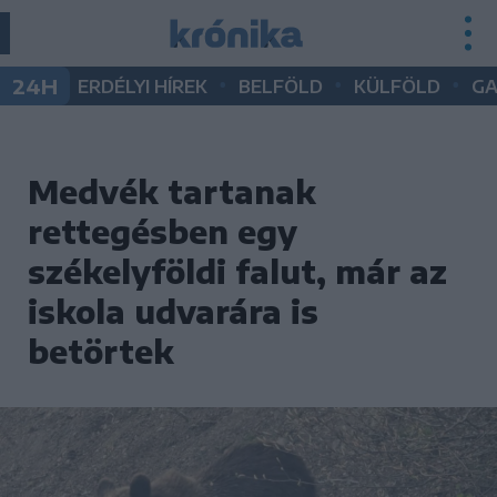
•
•
•
24H
ERDÉLYI HÍREK
BELFÖLD
KÜLFÖLD
G
Medvék tartanak
rettegésben egy
székelyföldi falut, már az
iskola udvarára is
betörtek