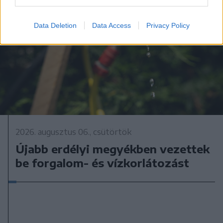
Data Deletion
Data Access
Privacy Policy
2026. augusztus 06., csütörtök
Újabb erdélyi megyékben vezettek
be forgalom- és vízkorlátozást