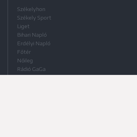
Székelyhon
Székely Sport
Liget
Bihari Napló
Erdélyi Napló
Főtér
Nőileg
Rádió GaGa
Jóállás
Médiatér alkalmazás
Rádió GaGa alkalmazás