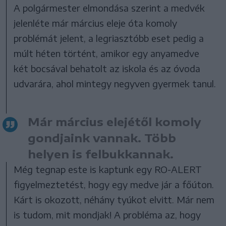
A polgármester elmondása szerint a medvék
jelenléte már március eleje óta komoly
problémát jelent, a legriasztóbb eset pedig a
múlt héten történt, amikor egy anyamedve
két bocsával behatolt az iskola és az óvoda
udvarára, ahol mintegy negyven gyermek tanul.
Már március elejétől komoly
gondjaink vannak. Több
helyen is felbukkannak.
Még tegnap este is kaptunk egy RO-ALERT
figyelmeztetést, hogy egy medve jár a főúton.
Kárt is okozott, néhány tyúkot elvitt. Már nem
is tudom, mit mondjak! A probléma az, hogy