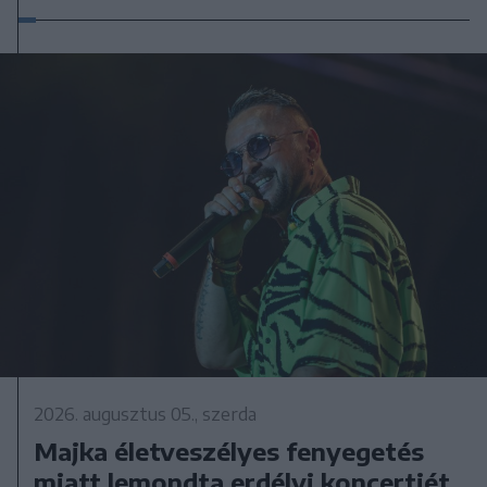
2026. augusztus 05., szerda
Majka életveszélyes fenyegetés
miatt lemondta erdélyi koncertjét