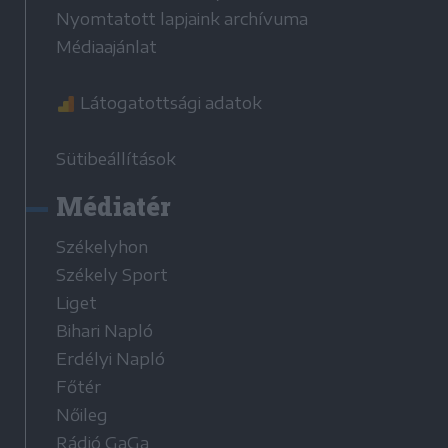
Nyomtatott lapjaink archívuma
Médiaajánlat
Látogatottsági adatok
Sütibeállítások
Médiatér
Székelyhon
Székely Sport
Liget
Bihari Napló
Erdélyi Napló
Főtér
Nőileg
Rádió GaGa