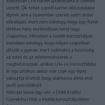
Kolozsvári CFR három játékosukra is szemet
vetett. Ők tehát a profi karrier előszobájába
léptek, ami a szakember szerint azért óriási
előrelépés, mert nem mindegy, hogy egy fiatal
játékos hány esztendősen kerül nagy
csapathoz. Miközben a kisebb korosztályok
esetében mindegy, hogy milyen csapatban
játszik a gyerek, mert számukra a közösség,
az edző és az edzésmódszerek a
meghatározóak, amikor U14-es korosztályba
ér egy játékos, akkor már csak egy lépés
választja el attól, hogy aláírhassa élete első
profi szerződését.
Könczei Soma úgy véli, a Dribli Erdélyi
Gyerekfoci Klub a kisebb korosztályokban