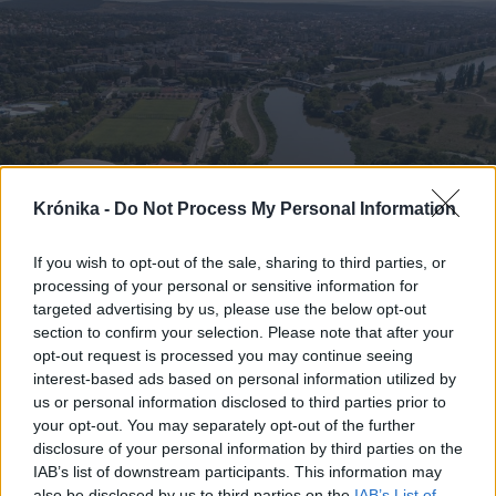
Krónika -
Do Not Process My Personal Information
If you wish to opt-out of the sale, sharing to third parties, or
processing of your personal or sensitive information for
targeted advertising by us, please use the below opt-out
2026. augusztus 08., szombat
section to confirm your selection. Please note that after your
Láthatatlanul apadnak Erdély
opt-out request is processed you may continue seeing
interest-based ads based on personal information utilized by
vízkészletei – hiába hoz özönvizet
us or personal information disclosed to third parties prior to
egy nyári zivatar
your opt-out. You may separately opt-out of the further
disclosure of your personal information by third parties on the
IAB’s list of downstream participants. This information may
also be disclosed by us to third parties on the
IAB’s List of