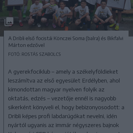
A Dribli első focistái Könczei Soma (balra) és Bikfalvi
Márton edzővel
FOTÓ: ROSTÁS SZABOLCS
A gyerekfociklub – amely a székelyföldieket
leszámítva az első egyesület Erdélyben, ahol
kimondottan magyar nyelven folyik az
oktatás, edzés – vezetője ennél is nagyobb
sikerként könyveli el, hogy bebizonyosodott: a
Dribli képes profi labdarúgókat nevelni, idén
nyártól ugyanis az immár négyszeres bajnok