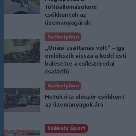
töltőállomásokon:
csökkentek az
üzemanyagárak
Székelyhon
„Óriási csattanás volt” – így
emlékszik vissza a kedd esti
balesetre a csíkszeredai
családfő
Székelyhon
Hetek óta először csökkent
az üzemanyagok ára
Székely Sport