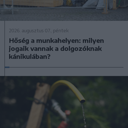
2026. augusztus 07., péntek
Hőség a munkahelyen: milyen
jogaik vannak a dolgozóknak
kánikulában?