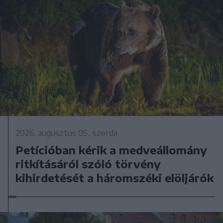
2026. augusztus 05., szerda
Petícióban kérik a medveállomány
ritkításáról szóló törvény
kihirdetését a háromszéki elöljárók