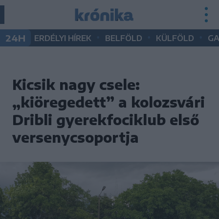
•
•
•
24H
ERDÉLYI HÍREK
BELFÖLD
KÜLFÖLD
G
Kicsik nagy csele:
„kiöregedett” a kolozsvári
Dribli gyerekfociklub első
versenycsoportja