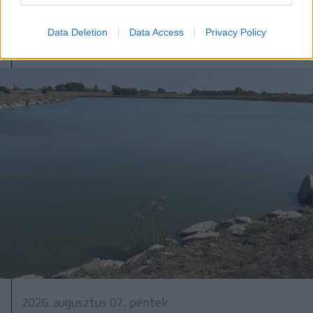
medveállomány ritkítására
vonatkozó törvényt az államfő
Data Deletion
Data Access
Privacy Policy
2026. augusztus 07., péntek