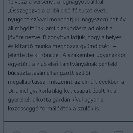
felveszi a versenyt a legnagyobbakkal.
„Összegezve a Dribli első féltucat évét,
nyugodt szívvel mondhatjuk, nagyszerű hat év
áll mögöttünk, ami bizakodásra ad okot a
jövőre nézve. Bizonyítva látjuk, hogy a helyes
és kitartó munka meghozza gyümölcsét” –
jelentette ki Könczei. A szakember ugyanakkor
egyetért a klub első tanítványainak pénteki
búcsúztatásán elhangzott szülői
megállapítással, miszerint az elmúlt években a
Driblinél gyakorlatilag két csapat épült ki, a
gyerekek alkotta gárdán kívül ugyanis
közösséggé formálódtak a szülők is.