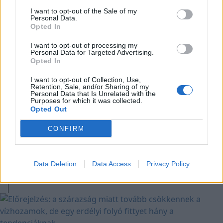
ügyvédje a romániai
I want to opt-out of the Sale of my
Personal Data.
telefonszámról érkezett
Opted In
fenyegetés miatt
I want to opt-out of processing my
Personal Data for Targeted Advertising.
Opted In
I want to opt-out of Collection, Use,
Retention, Sale, and/or Sharing of my
Personal Data that Is Unrelated with the
Purposes for which it was collected.
Opted Out
2026. augusztus 05., szerda
Petícióban kérik a medveállomány
CONFIRM
ritkításáról szóló törvény
kihirdetését a háromszéki elöljárók
Data Deletion
Data Access
Privacy Policy