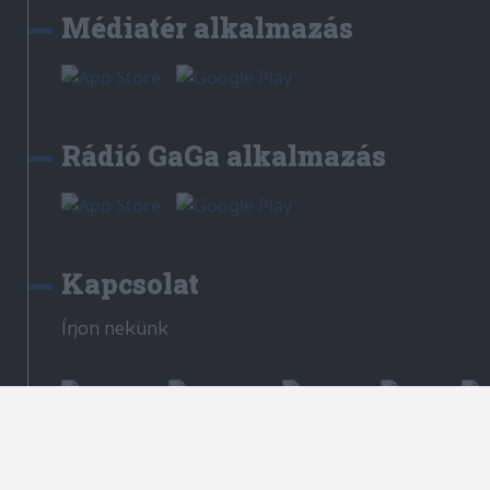
Médiatér alkalmazás
Rádió GaGa alkalmazás
Kapcsolat
Írjon nekünk