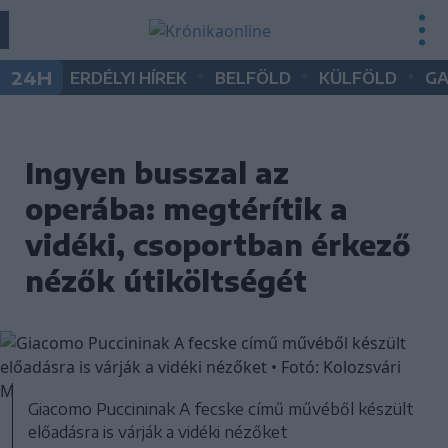
•
•
•
24H
ERDÉLYI HÍREK
BELFÖLD
KÜLFÖLD
G
Ingyen busszal az
operába: megtérítik a
vidéki, csoportban érkező
nézők útiköltségét
Giacomo Puccininak A fecske című művéből készült
előadásra is várják a vidéki nézőket