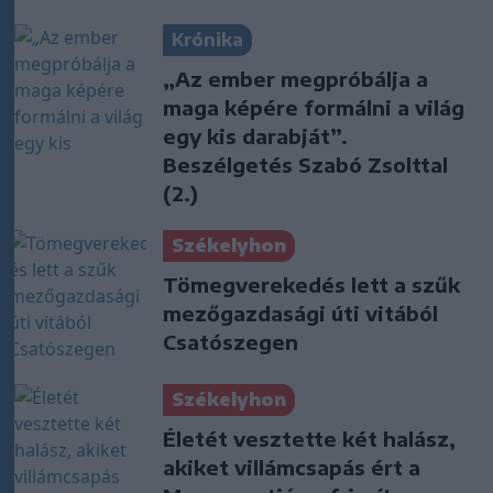
Krónika
„Az ember megpróbálja a
maga képére formálni a világ
egy kis darabját”.
Beszélgetés Szabó Zsolttal
(2.)
Székelyhon
Tömegverekedés lett a szűk
mezőgazdasági úti vitából
Csatószegen
Székelyhon
Életét vesztette két halász,
akiket villámcsapás ért a