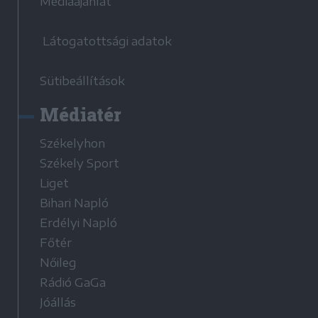
Médiaajánlat
Látogatottsági adatok
Sütibeállítások
Médiatér
Székelyhon
Székely Sport
Liget
Bihari Napló
Erdélyi Napló
Főtér
Nőileg
Rádió GaGa
Jóállás