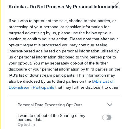
A rovat további cikkei
Krónika -
Do Not Process My Personal Information
If you wish to opt-out of the sale, sharing to third parties, or
processing of your personal or sensitive information for
targeted advertising by us, please use the below opt-out
section to confirm your selection. Please note that after your
2026. augusztus 06., csütörtök
opt-out request is processed you may continue seeing
Újabb erdélyi megyékben vezettek
interest-based ads based on personal information utilized by
be forgalom- és vízkorlátozást
us or personal information disclosed to third parties prior to
your opt-out. You may separately opt-out of the further
disclosure of your personal information by third parties on the
IAB’s list of downstream participants. This information may
also be disclosed by us to third parties on the
IAB’s List of
Downstream Participants
that may further disclose it to other
third parties.
Personal Data Processing Opt Outs
I want to opt-out of the Sharing of my
2026. augusztus 06., csütörtök
personal data.
Opted In
Büntetőfeljelentést tett Majka