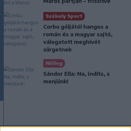
Maros partján – frissítve
Székely Sport
Corbu góljától hangos a
román és a magyar sajtó,
válogatott meghívót
sürgetnek
Nőileg
Sándor Ella: Na, indíts, s
menjünk!