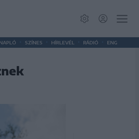
•
•
•
•
 NAPLÓ
SZÍNES
HÍRLEVÉL
RÁDIÓ
ENG
znek