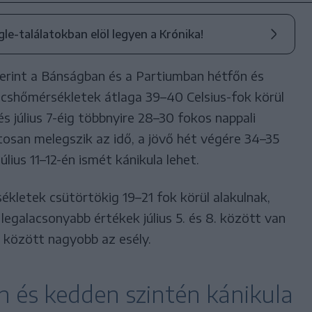
ogle-találatokban elöl legyen a Krónika!
zerint a Bánságban és a Partiumban hétfőn és
súcshőmérsékletek átlaga 39–40 Celsius-fok körül
és július 7-éig többnyire 28–30 fokos nappali
osan melegszik az idő, a jövő hét végére 34–35
lius 11–12-én ismét kánikula lehet.
ékletek csütörtökig 19–21 fok körül alakulnak,
legalacsonyabb értékek július 5. és 8. között van
4. között nagyobb az esély.
n és kedden szintén kánikula