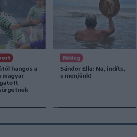
port
Nőileg
ától hangos a
Sándor Ella: Na, indíts,
a magyar
s menjünk!
ogatott
sürgetnek