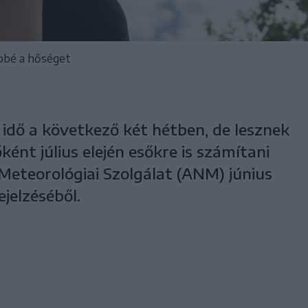
őbbé a hőséget
idő a következő két hétben, de lesznek
őként július elején esőkre is számítani
s Meteorológiai Szolgálat (ANM) június
rejelzéséből.