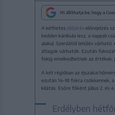
Itt állíthatja be, hogy a Go
A kéthetes
időjárás
-előrejelzés s
kedden kánikula lesz, a nappali c
alakul. Szerdától lehűlés várható, 
átlagok várhatók. Ezután fokozat
fokig emelkedhetnek az értékek, jú
A két régióban az éjszakai hőmérs
ezután 14–18 fokra csökkennek, a 
kilátás. Esőre főként július 2. és 
Erdélyben hétfő