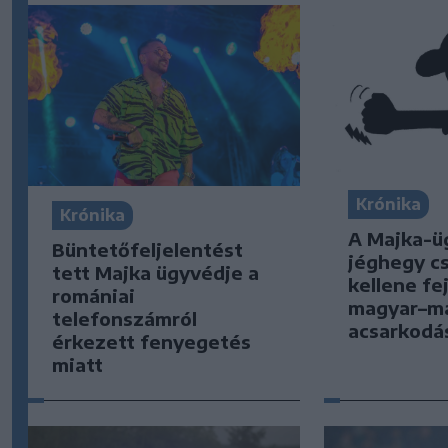
Krónika
Krónika
A Majka-ü
Büntetőfeljelentést
jéghegy cs
tett Majka ügyvédje a
kellene fe
romániai
magyar–m
telefonszámról
acsarkodá
érkezett fenyegetés
miatt