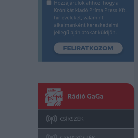
Hozzájárulok ahhoz, hogy a
Krónikát kiadó Príma Press Kft.
hírleveleket, valamint
alkalmanként kereskedelmi
jellegű ajánlatokat küldjön.
Rádió GaGa
CSÍKSZÉK
GYERGYÓSZÉK