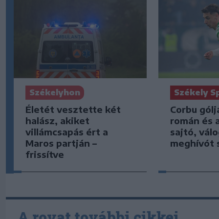
Székely S
Székelyhon
Corbu gólj
Életét vesztette két
román és 
halász, akiket
sajtó, vál
villámcsapás ért a
meghívót 
Maros partján –
frissítve
A rovat további cikkei