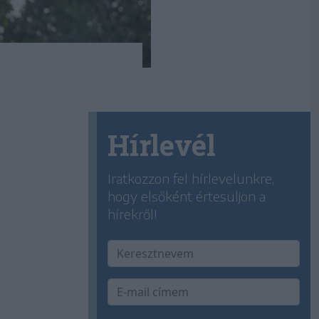
Hírlevél
Iratkozzon fel hírlevelünkre,
hogy elsőként értesüljön a
hírekről!