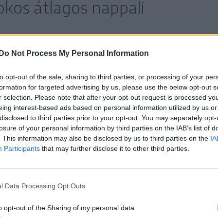
okos átlagos nappali
Do Not Process My Personal Information
, a nappali átlagok július 7-éig 25 fok közelébe
to opt-out of the sale, sharing to third parties, or processing of your per
 következik. Jövő hét végére 31–32 fokos nappali
formation for targeted advertising by us, please use the below opt-out s
r selection. Please note that after your opt-out request is processed y
 hőmérsékletek ezen a héten 16–18 fok között
eing interest-based ads based on personal information utilized by us or
 fokra csökkennek, a leghűvösebb éjszakák a jövő
disclosed to third parties prior to your opt-out. You may separately opt-
losure of your personal information by third parties on the IAB’s list of
lius 2. és 8. között valószínűbb.
. This information may also be disclosed by us to third parties on the
IA
Participants
that may further disclose it to other third parties.
or szokásosnál jóval melegebb lesz, a nappali
körül alakul. Ezután lehűlés következik, a nappali
ok közelébe esnek vissza, majd fokozatosan
l Data Processing Opt Outs
érhetik a 20–21 fokot. Az éjszakai hőmérsékletek
o opt-out of the Sharing of my personal data.
övő hét végéig 10–13 fok között alakulnak, a