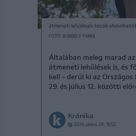
átmeneti lehűlések teszik elviselhet
FOTÓ: BORBÉLY FANNI
Általában meleg marad az 
átmeneti lehűlések is, és f
kell – derül ki az Országo
29. és július 12. közötti elő
Krónika
2026. június 29., 15:52