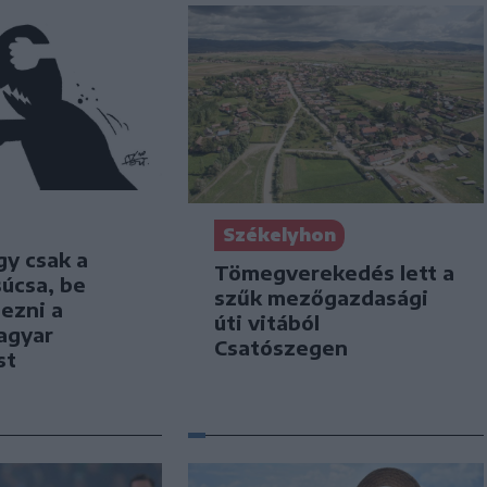
Székelyhon
gy csak a
Tömegverekedés lett a
úcsa, be
szűk mezőgazdasági
jezni a
úti vitából
agyar
Csatószegen
st