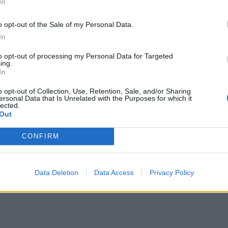
In
és 8-án várhatók. Esőre július 1. és 10. között
o opt-out of the Sale of my Personal Data.
s
által ismertetett előrejelzésben.
In
to opt-out of processing my Personal Data for Targeted
ing.
nyár
lehűlés
csapadék
In
o opt-out of Collection, Use, Retention, Sale, and/or Sharing
ersonal Data that Is Unrelated with the Purposes for which it
lected.
Out
CONFIRM
Data Deletion
Data Access
Privacy Policy