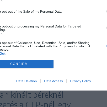
In
.
o opt-out of the Sale of my Personal Data.
In
zgatója azt nyilatkozta az Agerpres
utóbuszok vásárlásával bővítették a járműflottát,
to opt-out of processing my Personal Data for Targeted
ing.
eddigi jelentkezők közül csak négy felelt meg a
In
rendelkeztek D-kategóriás jogosítvánnyal vagy
o opt-out of Collection, Use, Retention, Sale, and/or Sharing
ersonal Data that Is Unrelated with the Purposes for which it
De nálunk megszerezhető a jogosítvány, ingyen
lected.
tő elkötelezi magát, hogy azután minimum öt évig a
Out
ét hallgatónk van a gépjárművezetői iskolánkban” –
CONFIRM
ban is nehéz volt találni hivatásos
tésekre nagyon kevesen jelentkeztek.
Data Deletion
Data Access
Privacy Policy
n kínált béreknél
zetés a CTP-nél, egy