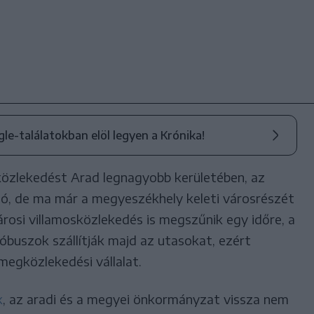
ogle-találatokban elöl legyen a Krónika!
sközlekedést Arad legnagyobb kerületében, az
tó, de ma már a megyeszékhely keleti városrészét
árosi villamosközlekedés is megszűnik egy időre, a
óbuszok szállítják majd az utasokat, ezért
megközlekedési vállalat.
k
, az aradi és a megyei önkormányzat vissza nem