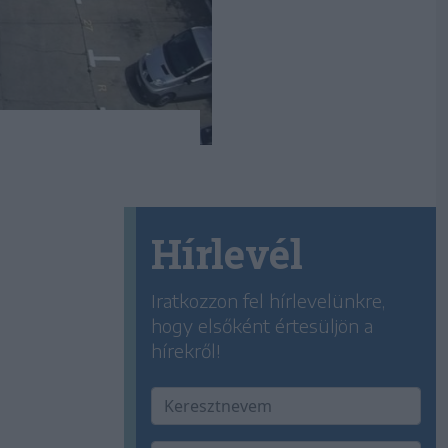
Hírlevél
Iratkozzon fel hírlevelünkre,
hogy elsőként értesüljön a
hírekről!