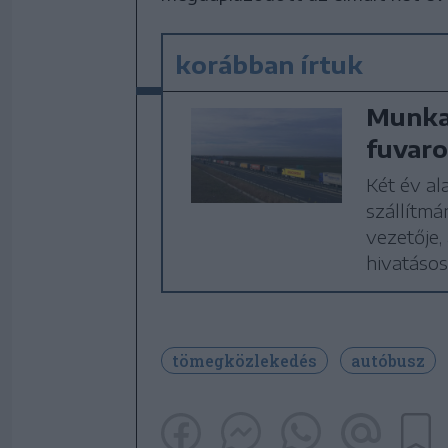
korábban írtuk
Munka
fuvar
Két év a
szállítmá
vezetője,
hivatásos
tömegközlekedés
autóbusz