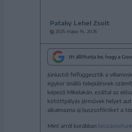
Pataky Lehel Zsolt
2025. május 14., 20:35
Itt állíthatja be, hogy a Go
Júniustól felfüggesztik a villamo
egykor önálló településnek számí
képező Mikelakán, ezáltal az előv
kötöttpályás járművek helyet aut
alkalmazna új buszsofőröket a tö
Mint arról korábban
beszámoltun