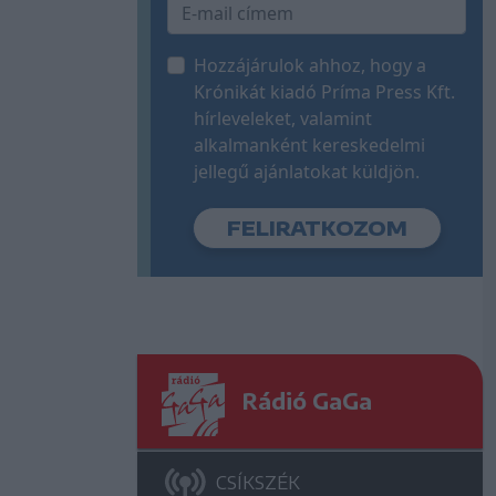
Hozzájárulok ahhoz, hogy a
Krónikát kiadó Príma Press Kft.
hírleveleket, valamint
alkalmanként kereskedelmi
jellegű ajánlatokat küldjön.
Rádió GaGa
CSÍKSZÉK