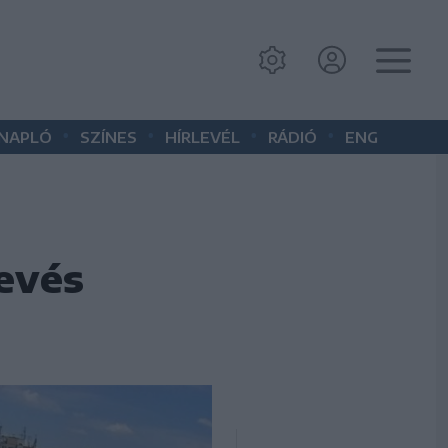
•
•
•
•
 NAPLÓ
SZÍNES
HÍRLEVÉL
RÁDIÓ
ENG
kevés