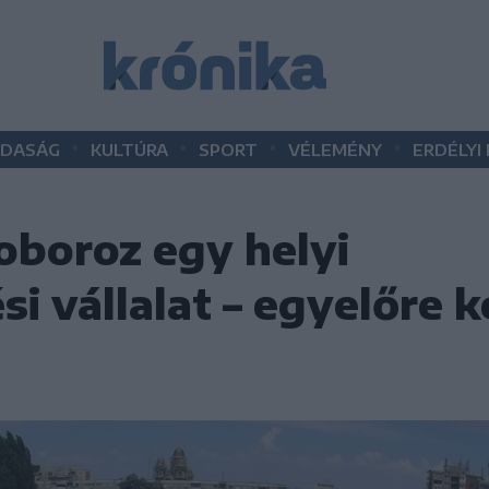
•
•
•
•
DASÁG
KULTÚRA
SPORT
VÉLEMÉNY
ERDÉLYI
oboroz egy helyi
i vállalat – egyelőre 