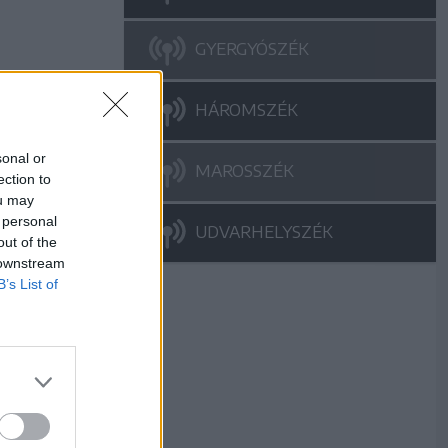
GYERGYÓSZÉK
HÁROMSZÉK
sonal or
MAROSSZÉK
ection to
ou may
 personal
UDVARHELYSZÉK
out of the
 downstream
B’s List of