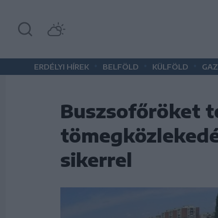
•
•
•
ERDÉLYI HÍREK
BELFÖLD
KÜLFÖLD
GAZ
Buszsofőröket t
tömegközlekedés
sikerrel