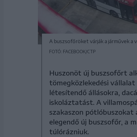
A buszsofőröket várják a járművek a v
FOTÓ: FACEBOOK/CTP
Huszonöt új buszsofőrt al
tömegközlekedési vállalat 
létesítendő állásokra, dacá
iskoláztatást. A villamospá
szakaszon pótlóbuszokat á
elegendő új buszsofőr, a 
túlórázniuk.