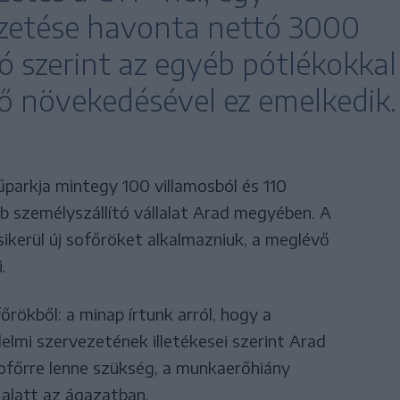
izetése havonta nettó 3000
tó szerint az egyéb pótlékokkal
idő növekedésével ez emelkedik.
parkja mintegy 100 villamosból és 110
bb személyszállító vállalat Arad megyében. A
ikerül új sofőröket alkalmazniuk, a meglévő
.
rökből: a minap írtunk arról, hogy a
lmi szervezetének illetékesei szerint Arad
főrre lenne szükség, a munkaerőhiány
alatt az ágazatban.