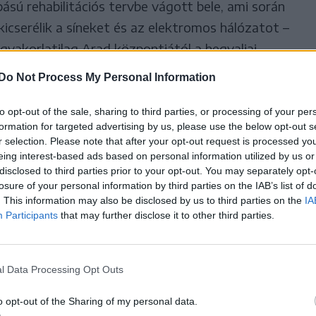
sú rehabilitációs tervbe vágott bele, ami során
kicserélik a síneket és az elektromos hálózatot –
gyakorlatilag Arad központjától a hegyaljai
z év második felében kezdődhetnek el, és
Do Not Process My Personal Information
 tartani, ezért alkalmaznának új sofőröket.
to opt-out of the sale, sharing to third parties, or processing of your per
formation for targeted advertising by us, please use the below opt-out s
r selection. Please note that after your opt-out request is processed y
eing interest-based ads based on personal information utilized by us or
disclosed to third parties prior to your opt-out. You may separately opt-
tás alá kerül a partiumi
losure of your personal information by third parties on the IAB’s list of
zékhelyt a történelmi
. This information may also be disclosed by us to third parties on the
IA
Participants
that may further disclose it to other third parties.
ékkel összekötő villamossínpálya
éget köt az Arad megyei és az aradi önkormányzat
dekében, hogy közösen pályázzák meg a
l Data Processing Opt Outs
khelyt Arad-Hegyaljával összekötő, több mint
teres villamossínpálya felújítási munkálatainak
o opt-out of the Sharing of my personal data.