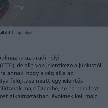
állalat telephelyén
kalmazna az aradi helyi
(
CTP
), de alig van jelentkező a júniustól
ra annak, hogy a cég állja az
lya felújítása miatt egy jelentős
llítanak majd üzembe, de ha nem lesz
most alkalmazásban lévőknek kell majd