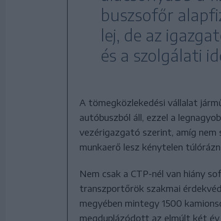
buszsofőr alapf
lej, de az igazga
és a szolgálati 
A tömegközlekedési vállalat jármű
autóbuszból áll, ezzel a legnagyo
vezérigazgató szerint, amíg nem s
munkaerő lesz kénytelen túlórázni
Nem csak a CTP-nél van hiány sofő
transzportőrök szakmai érdekvéde
megyében mintegy 1500 kamionso
megduplázódott az elmúlt két év 