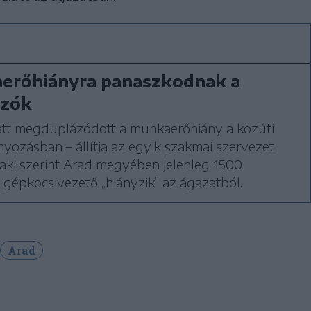
erőhiányra panaszkodnak a
ozók
latt megduplázódott a munkaerőhiány a közúti
nyozásban – állítja az egyik szakmai szervezet
 aki szerint Arad megyében jelenleg 1500
 gépkocsivezető „hiányzik” az ágazatból.
Arad