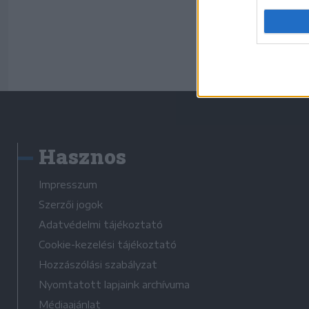
Hasznos
Impresszum
Szerzői jogok
Adatvédelmi tájékoztató
Cookie-kezelési tájékoztató
Hozzászólási szabályzat
Nyomtatott lapjaink archívuma
Médiaajánlat