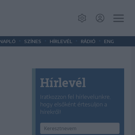
•
•
•
•
 NAPLÓ
SZÍNES
HÍRLEVÉL
RÁDIÓ
ENG
Hírlevél
Iratkozzon fel hírlevelünkre,
hogy elsőként értesüljön a
hírekről!