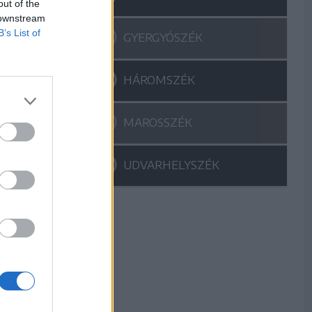
out of the
 downstream
B’s List of
GYERGYÓSZÉK
HÁROMSZÉK
MAROSSZÉK
UDVARHELYSZÉK