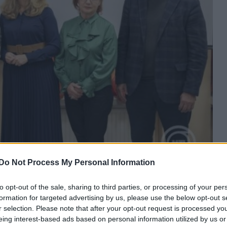
Do Not Process My Personal Information
! idén a kárpátaljai
to opt-out of the sale, sharing to third parties, or processing of your per
formation for targeted advertising by us, please use the below opt-out s
r selection. Please note that after your opt-out request is processed y
eing interest-based ads based on personal information utilized by us or
 árva és otthonukat vesztett gyermekeket