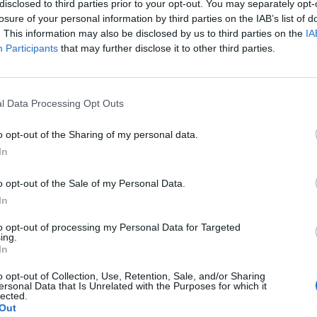
disclosed to third parties prior to your opt-out. You may separately opt-
v kampánya a KEGYES-t, a Kárpátaljai
losure of your personal information by third parties on the IAB’s list of
 Alapítványt segíti. A kampány rész
. This information may also be disclosed by us to third parties on the
IA
Participants
that may further disclose it to other third parties.
l Data Processing Opt Outs
zik: egy
o opt-out of the Sharing of my personal data.
In
 faluban,
eszközök?
o opt-out of the Sale of my Personal Data.
ézi
In
másoknak is.
to opt-out of processing my Personal Data for Targeted
ing.
In
o opt-out of Collection, Use, Retention, Sale, and/or Sharing
ersonal Data that Is Unrelated with the Purposes for which it
k betöltése
lected.
Out