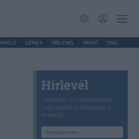
•
•
•
•
 NAPLÓ
SZÍNES
HÍRLEVÉL
RÁDIÓ
ENG
Hírlevél
Iratkozzon fel hírlevelünkre,
hogy elsőként értesüljön a
hírekről!