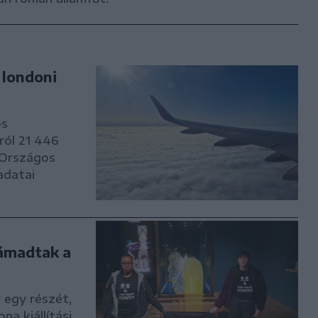
 londoni
os
ról 21 446
 Országos
adatai
ámadtak a
 egy részét,
na kiállítási