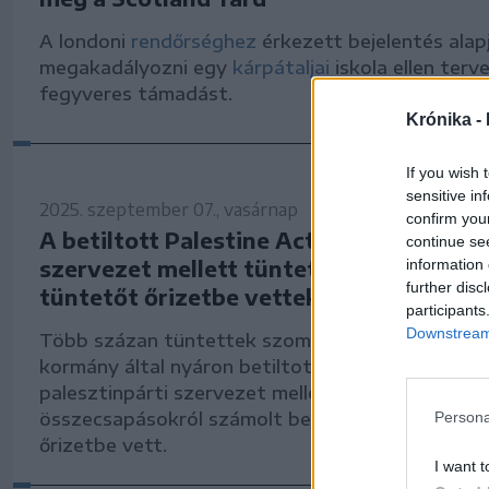
A londoni
rendőrséghez
érkezett bejelentés alapj
megakadályozni egy
kárpátaljai
iskola ellen terv
fegyveres támadást.
Krónika -
If you wish 
sensitive in
2025. szeptember 07., vasárnap
confirm you
A betiltott Palestine Action palesztinpá
continue se
szervezet mellett tüntettek Londonban
information 
further disc
tüntetőt őrizetbe vettek
participants
Downstream 
Több százan tüntettek szombaton Londonban a 
kormány által nyáron betiltott Palestine Action
palesztinpárti szervezet mellett. A rendőrség
összecsapásokról számolt be, és sok palesztinpá
Persona
őrizetbe vett.
I want t