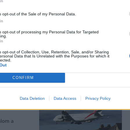
In
o opt-out of the Sale of my Personal Data.
In
to opt-out of processing my Personal Data for Targeted
ing.
ondon
In
tak kórházba.
o opt-out of Collection, Use, Retention, Sale, and/or Sharing
ersonal Data that Is Unrelated with the Purposes for which it
lected.
Out
CONFIRM
ti
Data Deletion
Data Access
Privacy Policy
ett
alom a