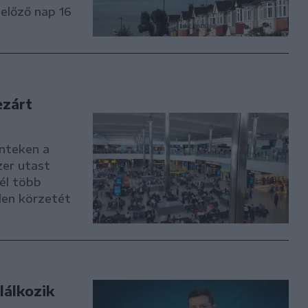
előző nap 16
ezárt
nteken a
zer utast
él több
len körzetét
lálkozik