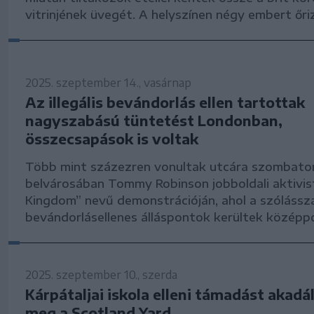
vitrinjének üvegét. A helyszínen négy embert őri
2025. szeptember 14., vasárnap
Az illegális bevándorlás ellen tartottak
nagyszabású tüntetést Londonban,
összecsapások is voltak
Több mint százezren vonultak utcára szombat
belvárosában Tommy Robinson jobboldali aktivis
Kingdom” nevű demonstrációján, ahol a szólássz
bevándorlásellenes álláspontok kerültek középp
2025. szeptember 10., szerda
Kárpátaljai iskola elleni támadást akadá
meg a Scotland Yard