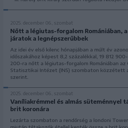
2025. december 06., szombat
Nőtt a légiutas-forgalom Romániában, a
járatok a legnépszerűbbek
Az idei év első kilenc hónapjában a múlt év azon
időszakához képest 8,2 százalékkal, 19 812 900-
200-ra nőtt a légiutas-forgalom Romániában az
Statisztikai Intézet (INS) szombaton közzétett 
szerint.
2025. december 06., szombat
Vaníliakrémmel és almás süteménnyel t
brit koronára
Lezárta szombaton a rendőrség a londoni Tower
miután tiltakozók étellel kenték össze a brit koro