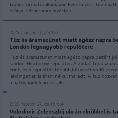
transzformátorállomáson keletkezett tűz miatt 
órányi időtartamra lezártak.
2025. március 21., péntek
Tűz és áramszünet miatt egész napra b
London legnagyobb repülőtere
Tűz és áramszünet miatt egész napra bezárt pé
londoni Heathrow repülőtér. A zárlat többszáze
érint, és a repülőtér tágabb körzetében 16 ezern
lakóingatlan is áram nélkül maradt. A tűz közvet
a hatóságok kiürítették.
2025. február 27., csütörtök
Volodimir Zelenszkij ukrán elnökkel is ta