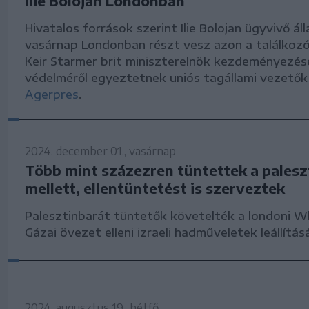
Ilie Bolojan Londonban
Hivatalos források szerint Ilie Bolojan ügyvivő ál
vasárnap Londonban részt vesz azon a találkoz
Keir Starmer brit miniszterelnök kezdeményezés
védelméről egyeztetnek uniós tagállami vezetők –
Agerpres
.
2024. december 01., vasárnap
Több mint százezren tüntettek a palesz
mellett, ellentüntetést is szerveztek
Palesztinbarát tüntetők követelték a londoni Wh
Gázai övezet elleni izraeli hadműveletek leállítás
2024. augusztus 19., hétfő