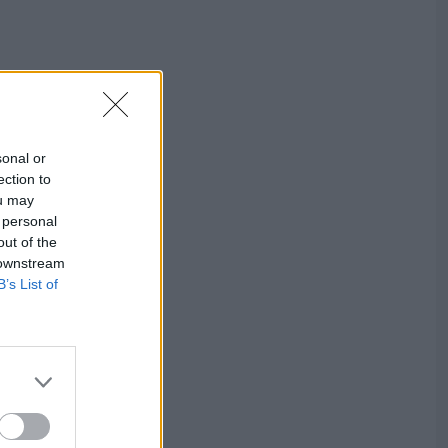
sonal or
ection to
ou may
 personal
out of the
 downstream
B’s List of