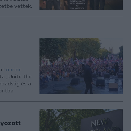
zetbe vettek.
on
London
ta „Unite the
abadság és a
ontba.
lyozott