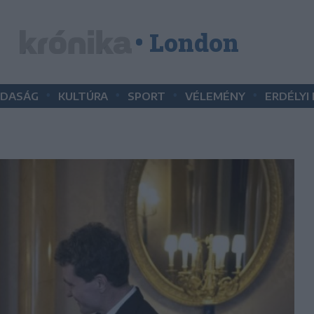
• London
•
•
•
•
DASÁG
KULTÚRA
SPORT
VÉLEMÉNY
ERDÉLYI