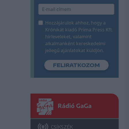
Hozzájárulok ahhoz, hogy a
Krónikát kiadó Príma Press Kft.
hírleveleket, valamint
alkalmanként kereskedelmi
jellegű ajánlatokat küldjön.
Rádió GaGa
CSÍKSZÉK