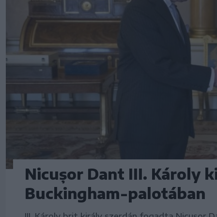
Nicușor Dant III. Károly k
Buckingham-palotában
III. Károly brit király szerdán fogadta Nicușor 