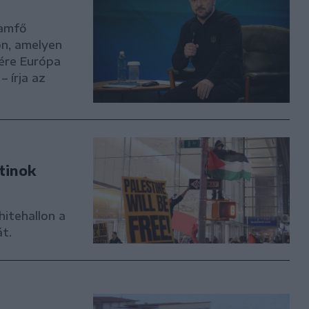
lamfő
ón, amelyen
ére Európa
 írja az
tinok
itehallon a
át.