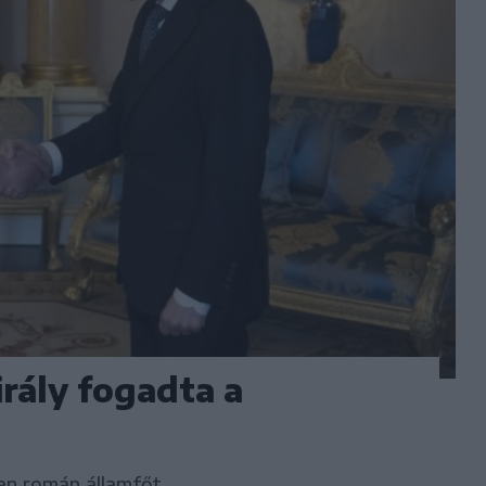
irály fogadta a
Dan román államfőt.