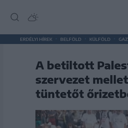
•
•
•
ERDÉLYI HÍREK
BELFÖLD
KÜLFÖLD
GAZ
A betiltott Pale
szervezet melle
tüntetőt őrizetb