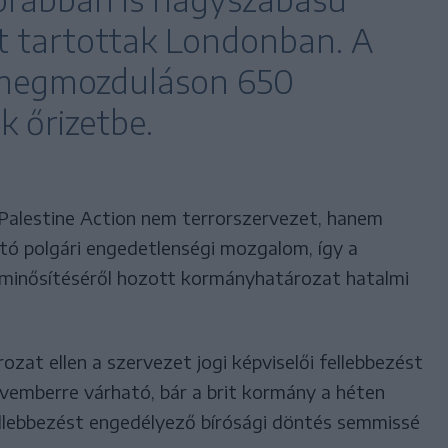
 tartottak Londonban. A
n megmozduláson 650
k őrizetbe.
 Palestine Action nem terrorszervezet, hanem
ó polgári engedetlenségi mozgalom, így a
é minősítéséről hozott kormányhatározat hatalmi
zat ellen a szervezet jogi képviselői fellebbezést
ovemberre várható, bár a brit kormány a héten
fellebbezést engedélyező bírósági döntés semmissé