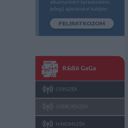
alkalmanként kereskedelmi
jellegű ajánlatokat küldjön.
Rádió GaGa
CSÍKSZÉK
GYERGYÓSZÉK
HÁROMSZÉK