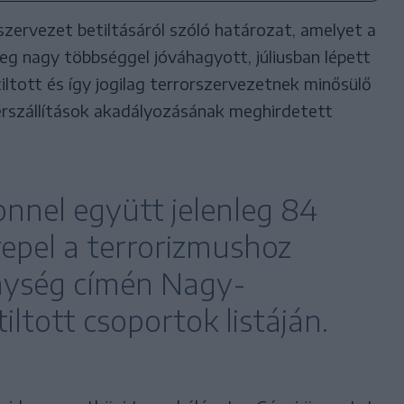
 szervezet betiltásáról szóló határozat, amelyet a
eg nagy többséggel jóváhagyott, júliusban lépett
iltott és így jogilag terrorszervezetnek minősülő
erszállítások akadályozásának meghirdetett
onnel együtt jelenleg 84
repel a terrorizmushoz
nység címén Nagy-
iltott csoportok listáján.