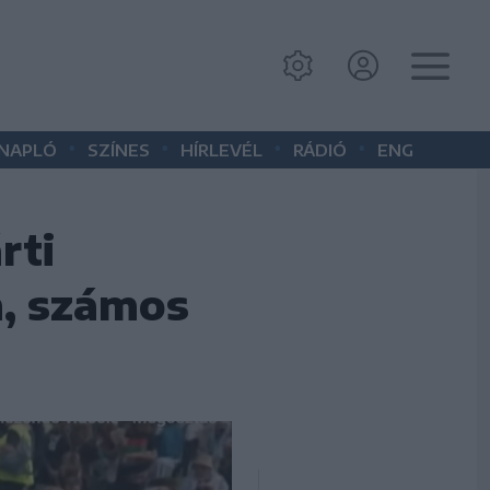
•
•
•
•
 NAPLÓ
SZÍNES
HÍRLEVÉL
RÁDIÓ
ENG
rti
n, számos