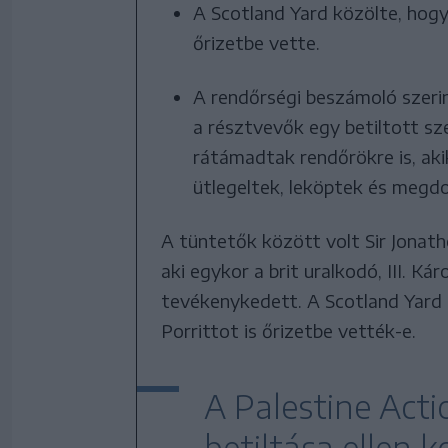
A Scotland Yard közölte, hog
őrizetbe vette.
A rendőrségi beszámoló szerin
a résztvevők egy betiltott s
rátámadtak rendőrökre is, aki
ütlegeltek, leköptek és megdo
A tüntetők között volt Sir Jonath
aki egykor a brit uralkodó, III. K
tevékenykedett. A Scotland Yard 
Porrittot is őrizetbe vették-e.
A Palestine Acti
betiltása ellen 