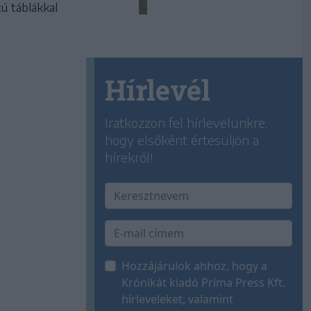
ú táblákkal
Hírlevél
Iratkozzon fel hírlevelünkre,
hogy elsőként értesüljön a
hírekről!
Hozzájárulok ahhoz, hogy a
Krónikát kiadó Príma Press Kft.
hírleveleket, valamint