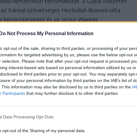
aida nemzetközi terrorhálózat, a Gázai övezetet
, az Iránnal szövetséges Hezbollah libanoni síita
sta terrorszervezet és az orosz Wagner
es törvény alapján a betiltott szervezetek
Do Not Process My Personal Information
nek elkövetőire 14 évig terjedő börtönbüntetés
to opt-out of the sale, sharing to third parties, or processing of your per
formation for targeted advertising by us, please use the below opt-out s
r selection. Please note that after your opt-out request is processed y
özvetlen előzményeként a szervezet tagjai a nyár
eing interest-based ads based on personal information utilized by us or
t királyi légierő (RAF) legnagyobb angliai
disclosed to third parties prior to your opt-out. You may separately opt-
losure of your personal information by third parties on the IAB’s list of
ben működő Brize Norton katonai repülőtérre, és
. This information may also be disclosed by us to third parties on the
IA
el vörös festéket fújtak két Airbus Voyager
Participants
that may further disclose it to other third parties.
jtóműveibe. A szakértői vizsgálat szerint a két
nt 3 milliárd forint) kár keletkezett.
l Data Processing Opt Outs
l indokolta, hogy a Brize Norton repülőteréről
o opt-out of the Sharing of my personal data.
szerzési tevékenységet folytatnak, amerikai és