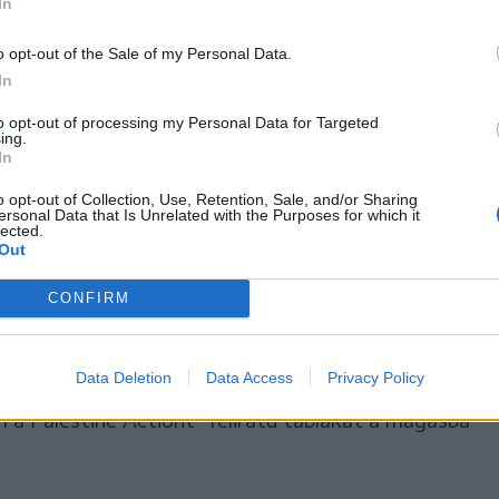
In
 el üzemanyaggal és ,,fegyvereket szállítanak a
o opt-out of the Sale of my Personal Data.
ynek Nagy-Britannia a szervezet szerint így
In
to opt-out of processing my Personal Data for Targeted
ing.
In
ás ellenére – szervezők
o opt-out of Collection, Use, Retention, Sale, and/or Sharing
 – 1500-an tüntettek a londoni
ersonal Data that Is Unrelated with the Purposes for which it
lected.
Out
mközti téren a palesztinpárti
CONFIRM
t,
Data Deletion
Data Access
Privacy Policy
 a Palestine Actiont” feliratú táblákat a magasba