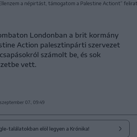
llenzem a népirtást, támogatom a Palestine Actiont” felirat
zombaton Londonban a brit kormány
stine Action palesztinpárti szervezet
csapásokról számolt be, és sok
izetbe vett.
 szeptember 07., 09:49
ogle-találatokban elöl legyen a Krónika!