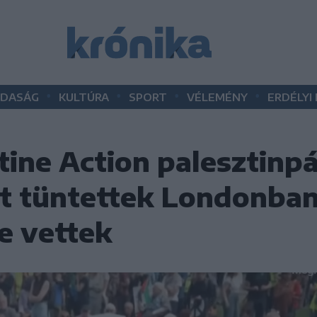
•
•
•
•
DASÁG
KULTÚRA
SPORT
VÉLEMÉNY
ERDÉLYI
stine Action palesztinpá
tt tüntettek Londonba
e vettek