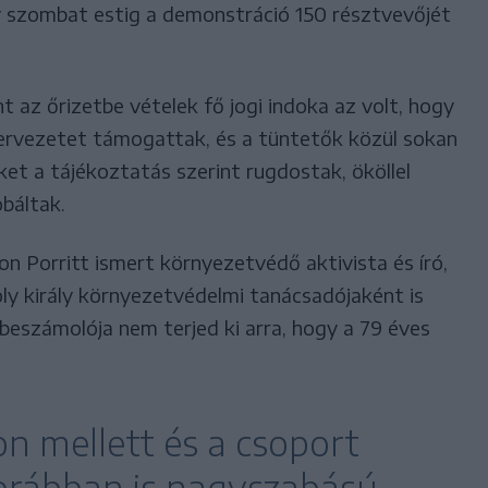
y szombat estig a demonstráció 150 résztvevőjét
t az őrizetbe vételek fő jogi indoka az volt, hogy
zervezetet támogattak, és a tüntetők közül sokan
ket a tájékoztatás szerint rugdostak, ököllel
báltak.
on Porritt ismert környezetvédő aktivista és író,
ároly király környezetvédelmi tanácsadójaként is
beszámolója nem terjed ki arra, hogy a 79 éves
on mellett és a csoport
korábban is nagyszabású