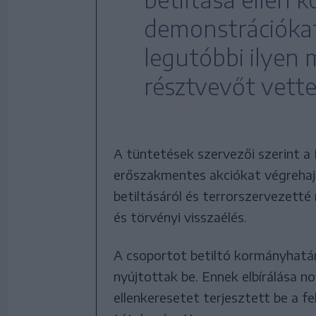
demonstrációkat
legutóbbi ilye
résztvevőt vette
A tüntetések szervezői szerint a
erőszakmentes akciókat végrehajt
betiltásáról és terrorszervezett
és törvényi visszaélés.
A csoportot betiltó kormányhatáro
nyújtottak be. Ennek elbírálása n
ellenkeresetet terjesztett be a 