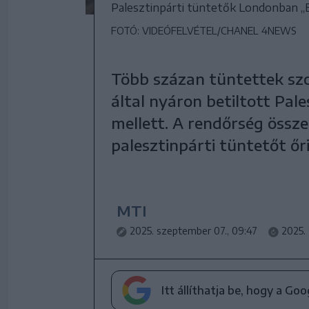
Palesztinpárti tüntetők Londonban ,,E
FOTÓ: VIDEÓFELVÉTEL/CHANEL 4NEWS
Több százan tüntettek s
által nyáron betiltott Pale
mellett. A rendőrség össze
palesztinpárti tüntetőt őr
MTI
2025. szeptember 07., 09:47
2025.
Itt állíthatja be, hogy a Go