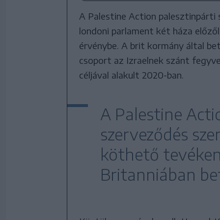
A Palestine Action palesztinpárti
londoni parlament két háza előzől
érvénybe. A brit kormány által bet
csoport az Izraelnek szánt fegyv
céljával alakult 2020-ban.
A Palestine Acti
szerveződés sze
köthető tevéke
Britanniában bet