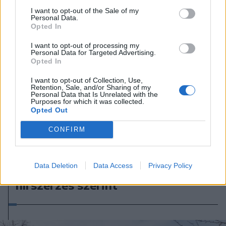
I want to opt-out of the Sale of my
Personal Data.
Opted In
I want to opt-out of processing my
Personal Data for Targeted Advertising.
Opted In
I want to opt-out of Collection, Use,
Retention, Sale, and/or Sharing of my
Personal Data that Is Unrelated with the
Purposes for which it was collected.
Opted Out
CONFIRM
2026. augusztus 08., szombat
Putyin egy NATO-tagállam
Data Deletion
Data Access
Privacy Policy
megtámadására készül az amerikai
hírszerzés szerint