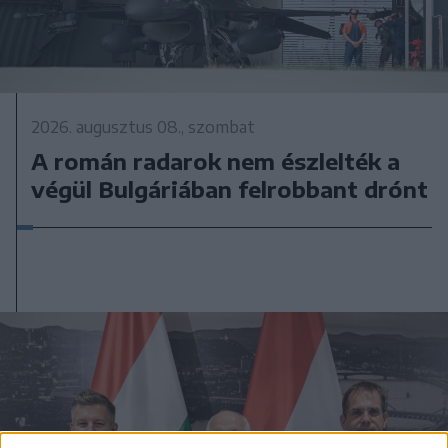
2026. augusztus 08., szombat
A román radarok nem észlelték a
végül Bulgáriában felrobbant drónt