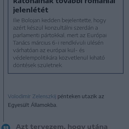
katonáinak további romániai
jelenlétét
Ilie Bolojan kedden bejelentette, hogy
azért készül konzultálni szerdán a
parlamenti pártokkal, mert az Európai
Tanács március 6-i rendkívüli ülésén
várhatóan az európai kül- és
védelempolitikára közvetlenül kiható
döntések születnek.
Volodimir Zelenszkij
pénteken utazik az
Egyesült Államokba.
Azt tervezem, hogy utána