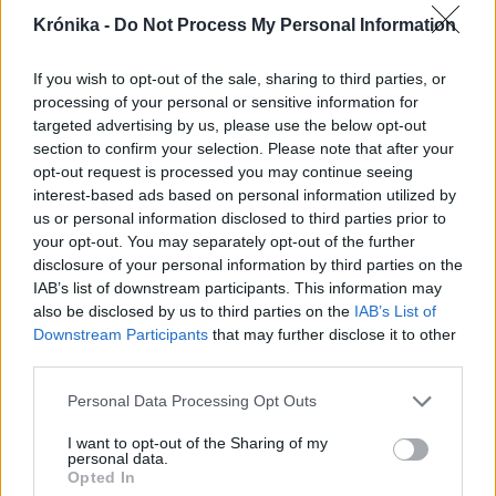
Krónika -
Do Not Process My Personal Information
If you wish to opt-out of the sale, sharing to third parties, or
processing of your personal or sensitive information for
targeted advertising by us, please use the below opt-out
section to confirm your selection. Please note that after your
opt-out request is processed you may continue seeing
interest-based ads based on personal information utilized by
us or personal information disclosed to third parties prior to
your opt-out. You may separately opt-out of the further
disclosure of your personal information by third parties on the
2026. augusztus 08., szombat
IAB’s list of downstream participants. This information may
also be disclosed by us to third parties on the
IAB’s List of
„A legerősebb garancia” –
Downstream Participants
that may further disclose it to other
Megnevezte államfőjelöltjét a
third parties.
Tisza Párt
Personal Data Processing Opt Outs
I want to opt-out of the Sharing of my
personal data.
Opted In