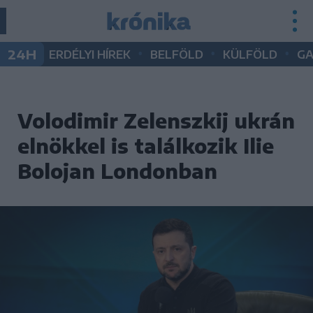
•
•
•
24H
ERDÉLYI HÍREK
BELFÖLD
KÜLFÖLD
G
Volodimir Zelenszkij ukrán
elnökkel is találkozik Ilie
Bolojan Londonban