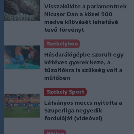
Visszaküldte a parlamentnek
Nicușor Dan a közel 900
medve kilövését lehetővé
tevő törvényt
Székelyhon
Húsdarálógépbe szorult egy
kétéves gyerek keze, a
tűzoltókra is szükség volt a
műtőben
Székely Sport
Látványos meccs nyitotta a
Szuperliga negyedik
fordulóját (videóval)
Nőileg