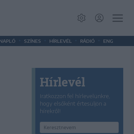
•
•
•
•
 NAPLÓ
SZÍNES
HÍRLEVÉL
RÁDIÓ
ENG
Hírlevél
Iratkozzon fel hírlevelünkre,
hogy elsőként értesüljön a
hírekről!