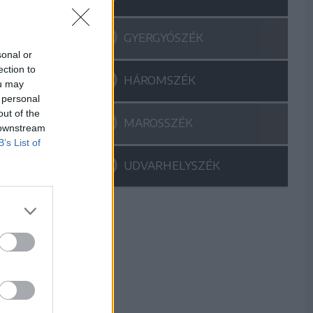
GYERGYÓSZÉK
sonal or
ection to
HÁROMSZÉK
ou may
 personal
out of the
MAROSSZÉK
 downstream
B’s List of
UDVARHELYSZÉK