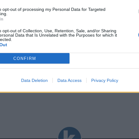
s támadás
to opt-out of processing my Personal Data for Targeted
ing.
In
oport egyik
o opt-out of Collection, Use, Retention, Sale, and/or Sharing
liban
ersonal Data that Is Unrelated with the Purposes for which it
lected.
jelentette be
Out
ezetője.
CONFIRM
Data Deletion
Data Access
Privacy Policy
k betöltése