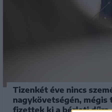
Tizenkét éve nincs személ
nagykövetségén, mégis t
fizettek ki a bérleti díjra