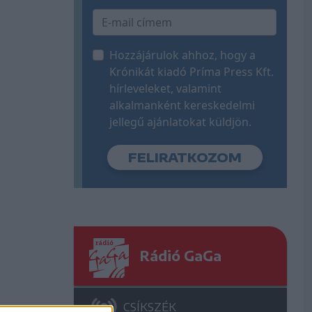
Hozzájárulok ahhoz, hogy a
Krónikát kiadó Príma Press Kft.
hírleveleket, valamint
alkalmanként kereskedelmi
jellegű ajánlatokat küldjön.
Rádió GaGa
CSÍKSZÉK