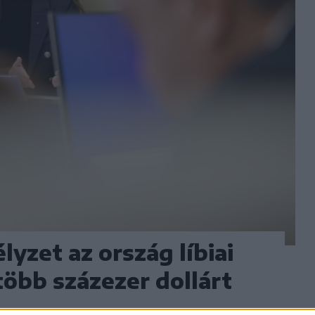
yzet az ország líbiai
öbb százezer dollárt