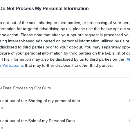
Do Not Process My Personal Information
tíz éve nem tevékenykedik személyzet,
an után – árulta el Oana Țoiu ügyvivő
to opt-out of the sale, sharing to third parties, or processing of your per
formation for targeted advertising by us, please use the below opt-out s
r selection. Please note that after your opt-out request is processed y
eing interest-based ads based on personal information utilized by us or
disclosed to third parties prior to your opt-out. You may separately opt-
losure of your personal information by third parties on the IAB’s list of
biába a
. This information may also be disclosed by us to third parties on the
IA
ti az
Participants
that may further disclose it to other third parties.
án légierő
l Data Processing Opt Outs
i Bengáziba.
o opt-out of the Sharing of my personal data.
In
o opt-out of the Sale of my Personal Data.
t, a 2018-
In