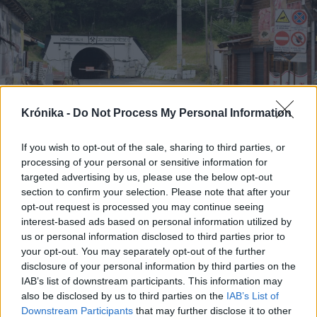
Krónika -
Do Not Process My Personal Information
If you wish to opt-out of the sale, sharing to third parties, or
processing of your personal or sensitive information for
targeted advertising by us, please use the below opt-out
2025. augusztus 07., csütörtök
section to confirm your selection. Please note that after your
Parajdi bányakatasztrófa: újabb
opt-out request is processed you may continue seeing
interest-based ads based on personal information utilized by
bizonyítékokat csatoltak a legfőbb
us or personal information disclosed to third parties prior to
ügyészséghez benyújtott bűnvádi
your opt-out. You may separately opt-out of the further
feljelentéshez
disclosure of your personal information by third parties on the
IAB’s list of downstream participants. This information may
also be disclosed by us to third parties on the
IAB’s List of
Downstream Participants
that may further disclose it to other