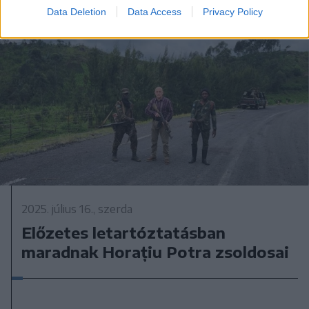
Data Deletion
Data Access
Privacy Policy
2025. július 16., szerda
Előzetes letartóztatásban
maradnak Horațiu Potra zsoldosai