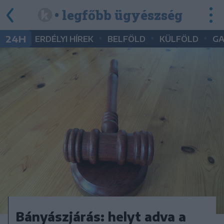
• legfőbb ügyészség
•
•
•
24H
ERDÉLYI HÍREK
BELFÖLD
KÜLFÖLD
G
Bányászjárás: helyt adva a