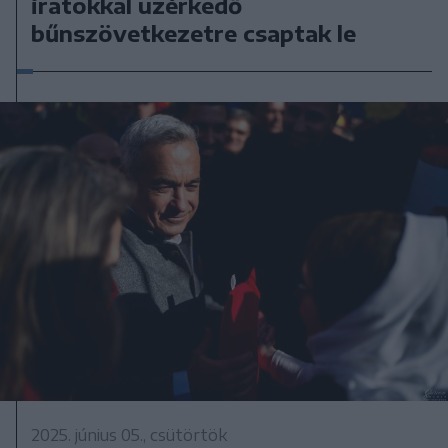
iratokkal üzérkedő
bűnszövetkezetre csaptak le
2025. június 05., csütörtök